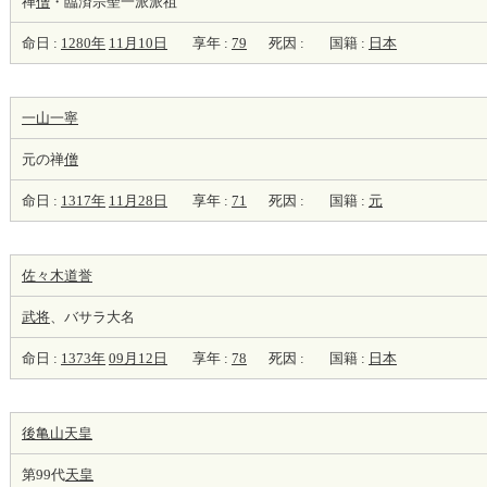
禅
僧
・臨済宗聖一派派祖
命日 :
1280年
11月10日
享年 :
79
死因 :
国籍 :
日本
一山一寧
元の禅
僧
命日 :
1317年
11月28日
享年 :
71
死因 :
国籍 :
元
佐々木道誉
武将
、バサラ大名
命日 :
1373年
09月12日
享年 :
78
死因 :
国籍 :
日本
後亀山天皇
第99代
天皇