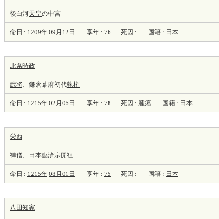
後白河
天皇
の中宮
命日 :
1209年
09月12日
享年 :
76
死因 :
国籍 :
日本
北条時政
武将
、鎌倉幕府初代
執権
命日 :
1215年
02月06日
享年 :
78
死因 :
腫瘍
国籍 :
日本
栄西
禅
僧
、日本臨済宗開祖
命日 :
1215年
08月01日
享年 :
75
死因 :
国籍 :
日本
八田知家