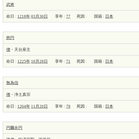
武将
命日 :
1218年
03月30日
享年 :
77
死因 :
国籍 :
日本
慈円
僧
・天台座主
命日 :
1225年
10月28日
享年 :
71
死因 :
国籍 :
日本
無為信
僧
・浄土真宗
命日 :
1264年
11月20日
享年 :
79
死因 :
国籍 :
日本
円爾弁円