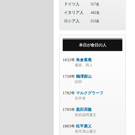
ドイツ人
517名
イタリア人
442名
ロシア人
213名
本日が命日の人
1632年
角倉素庵
書家、商人
1729年
鶴澤探山
絵師
1782年
マルクグラーフ
化学者
1795年
黒田斉隆
筑前福岡藩主
1805年
松平康乂
美作津山藩主