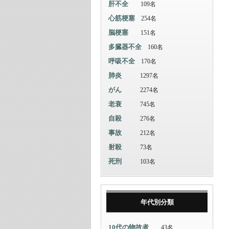
肝不全
109名
心筋梗塞
254名
脳梗塞
151名
多臓器不全
160名
呼吸不全
170名
肺炎
1297名
がん
2274名
老衰
745名
自殺
276名
事故
212名
射殺
73名
死刑
103名
年代別分類
10代の物故者
43名