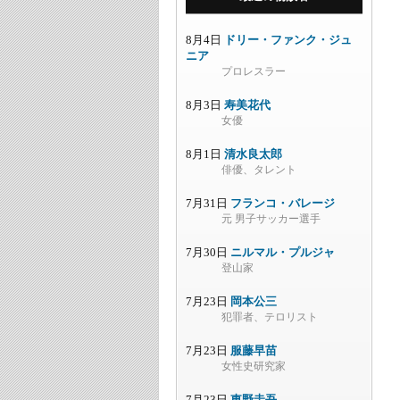
8月4日
ドリー・ファンク・ジュ
ニア
プロレスラー
8月3日
寿美花代
女優
8月1日
清水良太郎
俳優、タレント
7月31日
フランコ・バレージ
元 男子サッカー選手
7月30日
ニルマル・プルジャ
登山家
7月23日
岡本公三
犯罪者、テロリスト
7月23日
服藤早苗
女性史研究家
7月23日
東野圭吾