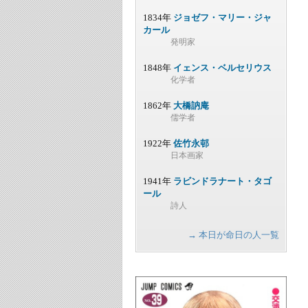
1834年
ジョゼフ・マリー・ジャ
カール
発明家
1848年
イェンス・ベルセリウス
化学者
1862年
大橋訥庵
儒学者
1922年
佐竹永邨
日本画家
1941年
ラビンドラナート・タゴ
ール
詩人
→ 本日が命日の人一覧