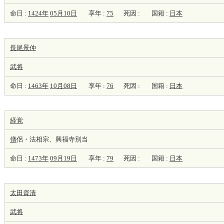
命日 :
1424年
05月10日
享年 :
75
死因 :
国籍 :
日本
長尾景仲
武将
命日 :
1463年
10月08日
享年 :
76
死因 :
国籍 :
日本
経覚
僧
侶・法相宗、興福寺別当
命日 :
1473年
09月19日
享年 :
79
死因 :
国籍 :
日本
太田資清
武将