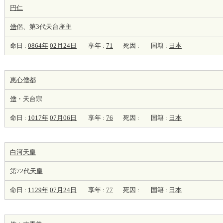
円仁
僧
侶、第3代天台座主
命日 :
0864年
02月24日
享年 :
71
死因 :
国籍 :
日本
恵心僧都
僧
・天台宗
命日 :
1017年
07月06日
享年 :
76
死因 :
国籍 :
日本
白河天皇
第72代
天皇
命日 :
1129年
07月24日
享年 :
77
死因 :
国籍 :
日本