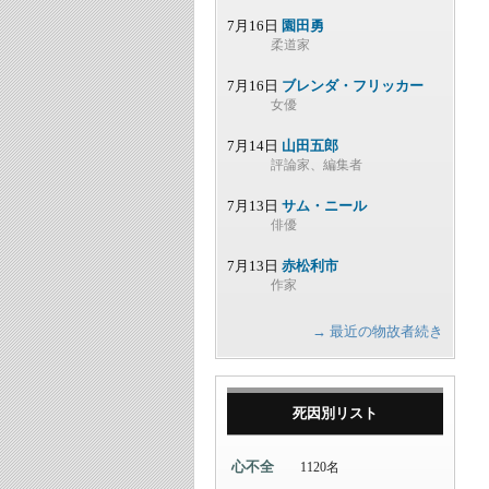
7月16日
園田勇
柔道家
7月16日
ブレンダ・フリッカー
女優
7月14日
山田五郎
評論家、編集者
7月13日
サム・ニール
俳優
7月13日
赤松利市
作家
→ 最近の物故者続き
死因別リスト
心不全
1120名