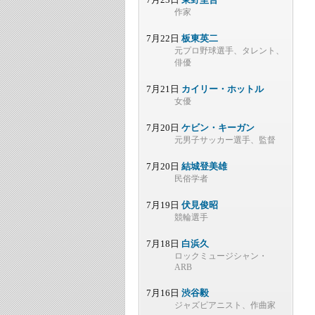
作家
7月22日
板東英二
元プロ野球選手、タレント、
俳優
7月21日
カイリー・ホットル
女優
7月20日
ケビン・キーガン
元男子サッカー選手、監督
7月20日
結城登美雄
民俗学者
7月19日
伏見俊昭
競輪選手
7月18日
白浜久
ロックミュージシャン・
ARB
7月16日
渋谷毅
ジャズピアニスト、作曲家