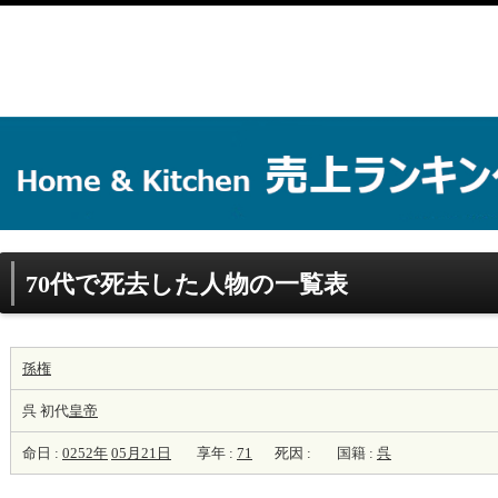
70代で死去した人物の一覧表
孫権
呉 初代
皇帝
命日 :
0252年
05月21日
享年 :
71
死因 :
国籍 :
呉