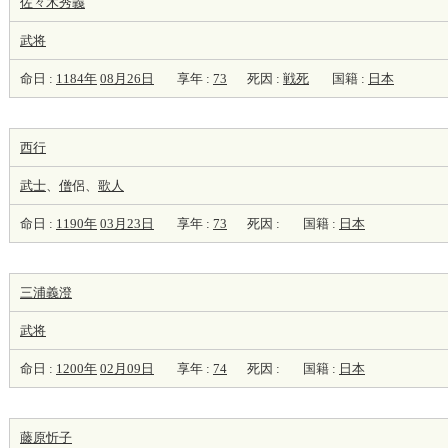
佐々木秀義
武将
命日 :
1184年
08月26日
享年 :
73
死因 :
戦死
国籍 :
日本
西行
武士
、
僧
侶、
歌人
命日 :
1190年
03月23日
享年 :
73
死因 :
国籍 :
日本
三浦義澄
武将
命日 :
1200年
02月09日
享年 :
74
死因 :
国籍 :
日本
藤原忻子