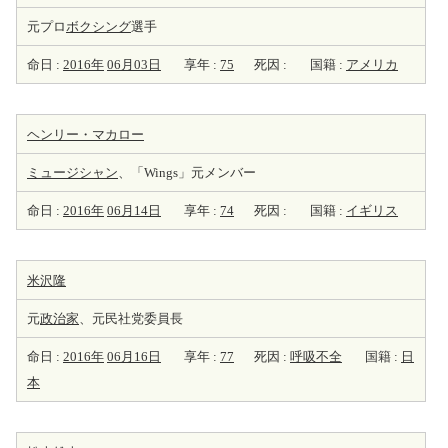
元プロ
ボクシング
選手
命日 :
2016年
06月03日
享年 :
75
死因 :
国籍 :
アメリカ
ヘンリー・マカロー
ミュージシャン
、「Wings」元メンバー
命日 :
2016年
06月14日
享年 :
74
死因 :
国籍 :
イギリス
米沢隆
元
政治家
、元民社党委員長
命日 :
2016年
06月16日
享年 :
77
死因 :
呼吸不全
国籍 :
日
本