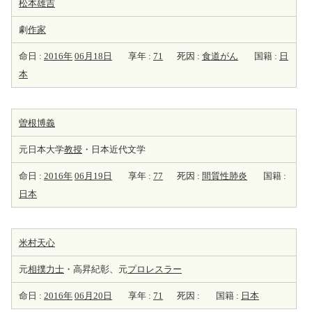
松本雄吉
劇
作家
命日 :
2016年
06月18日
享年 :
71
死因 :
食道がん
国籍 :
日
本
曽根博義
元日本大学
教授
・日本近代文学
命日 :
2016年
06月19日
享年 :
77
死因 :
間質性肺炎
国籍 :
日本
米村天心
元
相撲力士
・高昇紀彰、元
プロレスラー
命日 :
2016年
06月20日
享年 :
71
死因 :
国籍 :
日本