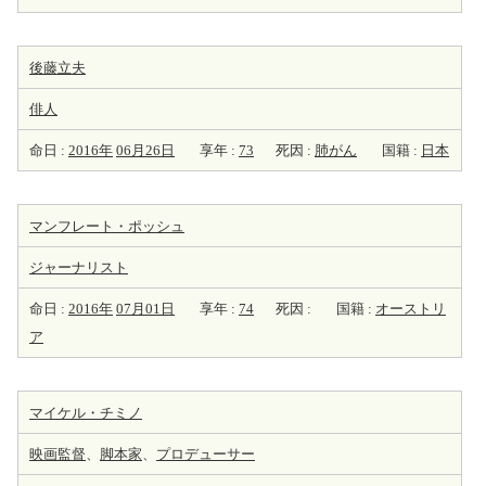
後藤立夫
俳人
命日 :
2016年
06月26日
享年 :
73
死因 :
肺がん
国籍 :
日本
マンフレート・ポッシュ
ジャーナリスト
命日 :
2016年
07月01日
享年 :
74
死因 :
国籍 :
オーストリ
ア
マイケル・チミノ
映画監督
、
脚本家
、
プロデューサー