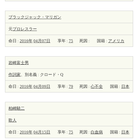
ブラックジャック・マリガン
元
プロレスラー
命日 :
2016年
04月07日
享年 :
75
死因 :
国籍 :
アメリカ
岩崎富士男
作詞家
、別名義 : クロード・Q
命日 :
2016年
04月09日
享年 :
79
死因 :
心不全
国籍 :
日本
柏崎驍二
歌人
命日 :
2016年
04月15日
享年 :
75
死因 :
白血病
国籍 :
日本