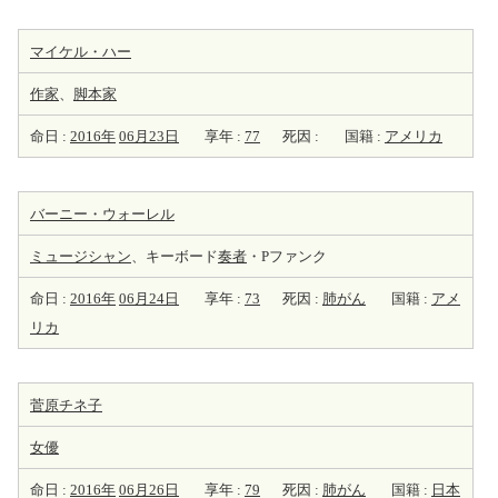
マイケル・ハー
作家
、
脚本家
命日 :
2016年
06月23日
享年 :
77
死因 :
国籍 :
アメリカ
バーニー・ウォーレル
ミュージシャン
、キーボード
奏者
・Pファンク
命日 :
2016年
06月24日
享年 :
73
死因 :
肺がん
国籍 :
アメ
リカ
菅原チネ子
女優
命日 :
2016年
06月26日
享年 :
79
死因 :
肺がん
国籍 :
日本