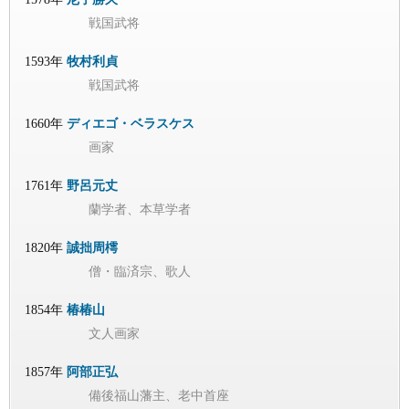
戦国武将
1593年
牧村利貞
戦国武将
1660年
ディエゴ・ベラスケス
画家
1761年
野呂元丈
蘭学者、本草学者
1820年
誠拙周樗
僧・臨済宗、歌人
1854年
椿椿山
文人画家
1857年
阿部正弘
備後福山藩主、老中首座