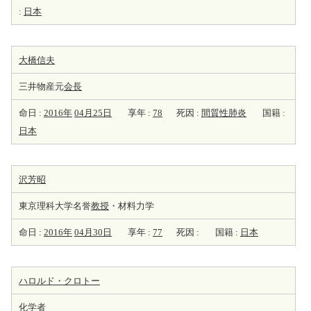
:
日本
大橋信夫
三井物産元
会長
命日 :
2016年
04月25日
享年 :
78
死因 :
間質性肺炎
国籍 :
日本
沢芳昭
東京理科大学名誉
教授
・材料力学
命日 :
2016年
04月30日
享年 :
77
死因 :
国籍 :
日本
ハロルド・クロトー
化学者