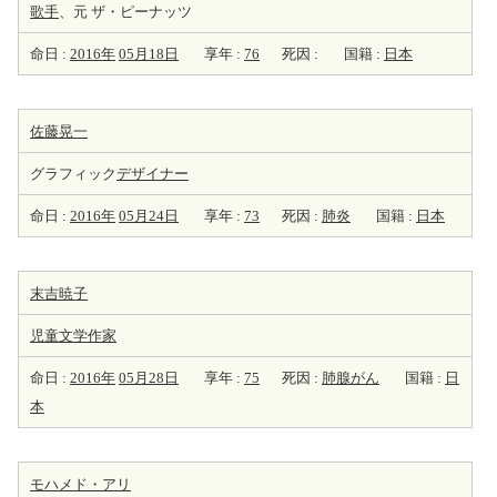
歌手
、元 ザ・ピーナッツ
命日 :
2016年
05月18日
享年 :
76
死因 :
国籍 :
日本
佐藤晃一
グラフィック
デザイナー
命日 :
2016年
05月24日
享年 :
73
死因 :
肺炎
国籍 :
日本
末吉暁子
児童文学
作家
命日 :
2016年
05月28日
享年 :
75
死因 :
肺腺がん
国籍 :
日
本
モハメド・アリ