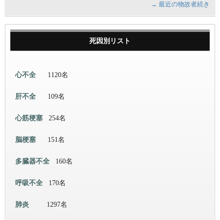
→ 最近の物故者続き
死因別リスト
心不全
1120名
肝不全
109名
心筋梗塞
254名
脳梗塞
151名
多臓器不全
160名
呼吸不全
170名
肺炎
1297名