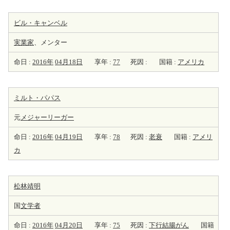
ビル・キャンベル
実業家
、メンター
命日 :
2016年
04月18日
享年 :
77
死因 :
国籍 :
アメリカ
ミルト・パパス
元
メジャーリーガー
命日 :
2016年
04月19日
享年 :
78
死因 :
老衰
国籍 :
アメリ
カ
松林靖明
国
文学者
命日 :
2016年
04月20日
享年 :
75
死因 :
下行結腸がん
国籍