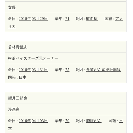
女優
命日 :
2016年
03月29日
享年 :
71
死因 :
敗血症
国籍 :
アメ
リカ
若林貴世志
横浜ベイスターズ元オーナー
命日 :
2016年
03月31日
享年 :
75
死因 :
食道がん多発肝転移
国籍 :
日本
望月三起也
漫画
家
命日 :
2016年
04月03日
享年 :
79
死因 :
肺腺がん
国籍 :
日
本