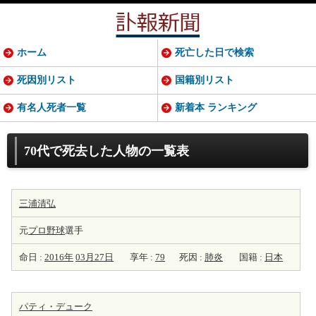
ホーム
死亡した日で検索
死因別リスト
国籍別リスト
有名人死者一覧
新着本 ランキング
70代で死去した人物の一覧表
三浦清弘
元
プロ野球
選手
命日 :
2016年
03月27日
享年 :
79
死因 :
肺炎
国籍 :
日本
パティ・デューク