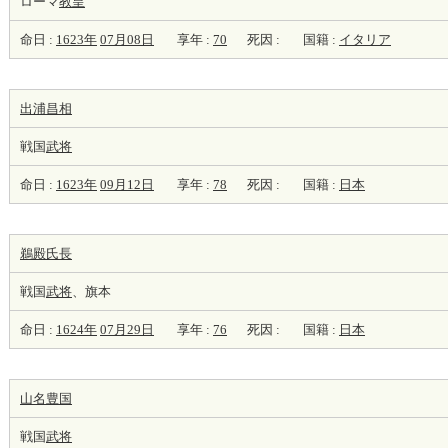
ローマ
教皇
命日 :
1623年
07月08日
享年 :
70
死因 :
国籍 :
イタリア
出浦昌相
戦国
武将
命日 :
1623年
09月12日
享年 :
78
死因 :
国籍 :
日本
鵜殿氏長
戦国
武将
、旗本
命日 :
1624年
07月29日
享年 :
76
死因 :
国籍 :
日本
山名豊国
戦国
武将