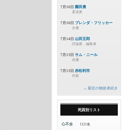
7月16日
園田勇
柔道家
7月16日
ブレンダ・フリッカー
女優
7月14日
山田五郎
評論家、編集者
7月13日
サム・ニール
俳優
7月13日
赤松利市
作家
→ 最近の物故者続き
死因別リスト
心不全
1121名