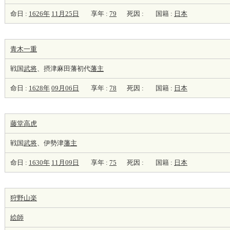
命日 :
1626年
11月25日
享年 :
79
死因 :
国籍 :
日本
青木一重
戦国
武将
、摂津麻田藩初代
藩主
命日 :
1628年
09月06日
享年 :
78
死因 :
国籍 :
日本
藤堂高虎
戦国
武将
、伊勢津
藩主
命日 :
1630年
11月09日
享年 :
75
死因 :
国籍 :
日本
狩野山楽
絵師