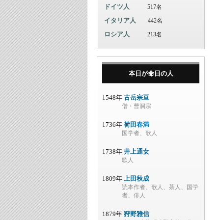
ドイツ人
517名
イタリア人
442名
ロシア人
213名
本日が命日の人
1548年
古岳宗亘
僧・曹洞宗
1736年
荷田春満
国学者、歌人
1738年
井上通女
歌人
1809年
上田秋成
読本作者、歌人、茶人、国学
者、俳人
1879年
狩野雅信