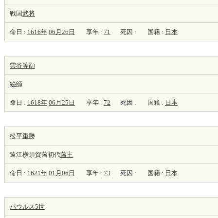
戦国
武将
命日 :
1616年
06月26日
享年 :
71
死因 :
国籍 :
日本
雲谷等顔
絵師
命日 :
1618年
06月25日
享年 :
72
死因 :
国籍 :
日本
松平重勝
遠江横須賀藩初代
藩主
命日 :
1621年
01月06日
享年 :
73
死因 :
国籍 :
日本
パウルス5世