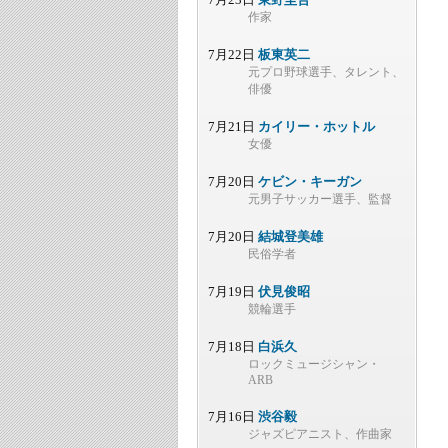
作家
7月22日
板東英二
元プロ野球選手、タレント、
俳優
7月21日
カイリー・ホットル
女優
7月20日
ケビン・キーガン
元男子サッカー選手、監督
7月20日
結城登美雄
民俗学者
7月19日
伏見俊昭
競輪選手
7月18日
白浜久
ロックミュージシャン・
ARB
7月16日
渋谷毅
ジャズピアニスト、作曲家