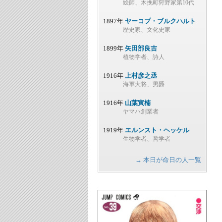
絵師、木挽町狩野家第10代
1897年
ヤーコプ・ブルクハルト
歴史家、文化史家
1899年
矢田部良吉
植物学者、詩人
1916年
上村彦之丞
海軍大将、男爵
1916年
山葉寅楠
ヤマハ創業者
1919年
エルンスト・ヘッケル
生物学者、哲学者
→ 本日が命日の人一覧