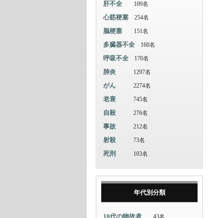
肝不全
109名
心筋梗塞
254名
脳梗塞
151名
多臓器不全
160名
呼吸不全
170名
肺炎
1297名
がん
2274名
老衰
745名
自殺
276名
事故
212名
射殺
73名
死刑
103名
年代別分類
10代の物故者
43名