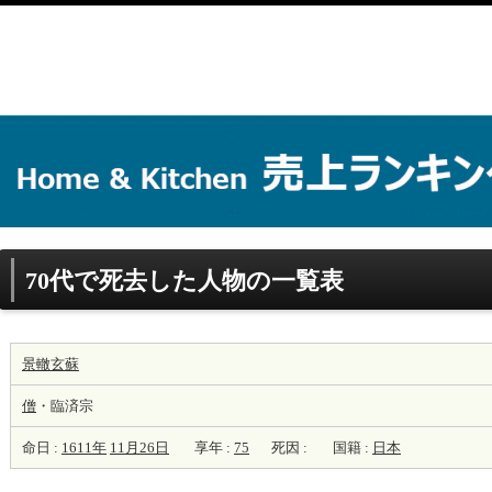
70代で死去した人物の一覧表
景轍玄蘇
僧
・臨済宗
命日 :
1611年
11月26日
享年 :
75
死因 :
国籍 :
日本