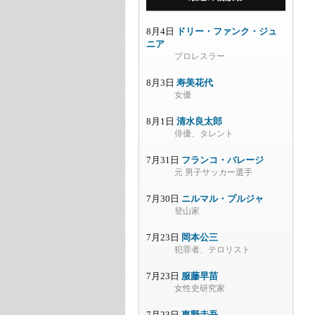
8月4日
ドリー・ファンク・ジュ
ニア
プロレスラー
8月3日
寿美花代
女優
8月1日
清水良太郎
俳優、タレント
7月31日
フランコ・バレージ
元 男子サッカー選手
7月30日
ニルマル・プルジャ
登山家
7月23日
岡本公三
犯罪者、テロリスト
7月23日
服藤早苗
女性史研究家
7月23日
東野圭吾