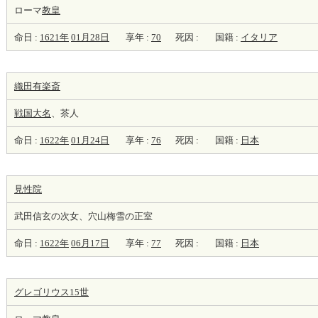
ローマ
教皇
命日 :
1621年
01月28日
享年 :
70
死因 :
国籍 :
イタリア
織田有楽斎
戦国大名
、茶人
命日 :
1622年
01月24日
享年 :
76
死因 :
国籍 :
日本
見性院
武田信玄の次女、穴山梅雪の正室
命日 :
1622年
06月17日
享年 :
77
死因 :
国籍 :
日本
グレゴリウス15世