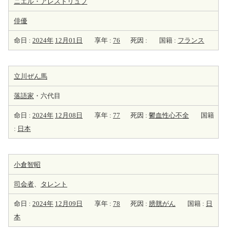
ニエル・アレストリュプ
俳優
命日 :
2024年
12月01日
享年 :
76
死因 :
国籍 :
フランス
立川ぜん馬
落語家
・六代目
命日 :
2024年
12月08日
享年 :
77
死因 :
鬱血性心不全
国籍
:
日本
小倉智昭
司会者
、
タレント
命日 :
2024年
12月09日
享年 :
78
死因 :
膀胱がん
国籍 :
日
本