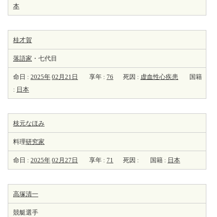
本
桂才賀
落語家
・七代目
命日 :
2025年
02月21日
享年 :
76
死因 :
虚血性心疾患
国籍
:
日本
枝元なほみ
料理
研究家
命日 :
2025年
02月27日
享年 :
71
死因 :
国籍 :
日本
高塚清一
競艇選手