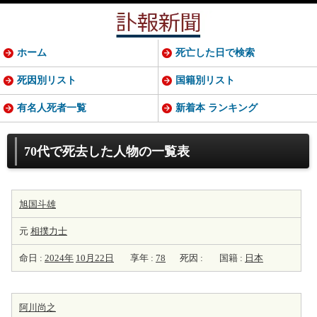
ホーム
死亡した日で検索
死因別リスト
国籍別リスト
有名人死者一覧
新着本 ランキング
70代で死去した人物の一覧表
旭国斗雄
元
相撲力士
命日 :
2024年
10月22日
享年 :
78
死因 :
国籍 :
日本
阿川尚之