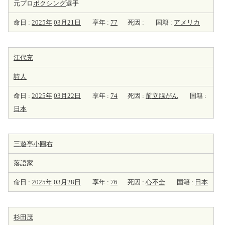
元プロ
ボクシング
選手
命日 :
2025年
03月21日
享年 :
77
死因 :
国籍 :
アメリカ
江代充
詩人
命日 :
2025年
03月22日
享年 :
74
死因 :
前立腺がん
国籍 :
日本
三遊亭小圓右
落語家
命日 :
2025年
03月28日
享年 :
76
死因 :
心不全
国籍 :
日本
杉田茂