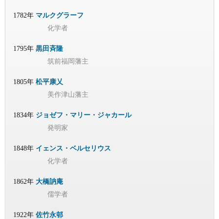
1782年
マルクグラーフ
化学者
1795年
黒田斉隆
筑前福岡藩主
1805年
松平康乂
美作津山藩主
1834年
ジョゼフ・マリー・ジャカール
発明家
1848年
イェンス・ベルセリウス
化学者
1862年
大橋訥庵
儒学者
1922年
佐竹永邨