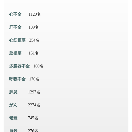
心不全
1120名
肝不全
109名
心筋梗塞
254名
脳梗塞
151名
多臓器不全
160名
呼吸不全
170名
肺炎
1297名
がん
2274名
老衰
745名
自殺
276名