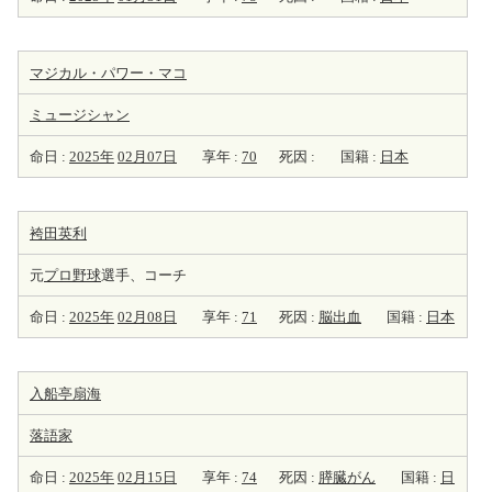
マジカル・パワー・マコ
ミュージシャン
命日 :
2025年
02月07日
享年 :
70
死因 :
国籍 :
日本
袴田英利
元
プロ野球
選手、コーチ
命日 :
2025年
02月08日
享年 :
71
死因 :
脳出血
国籍 :
日本
入船亭扇海
落語家
命日 :
2025年
02月15日
享年 :
74
死因 :
膵臓がん
国籍 :
日