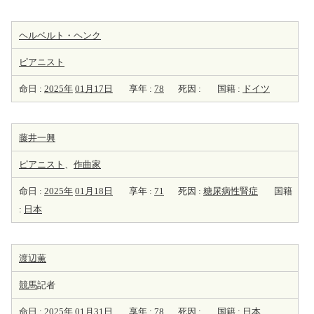
ヘルベルト・ヘンク
ピアニスト
命日 :
2025年
01月17日
享年 :
78
死因 :
国籍 :
ドイツ
藤井一興
ピアニスト
、
作曲家
命日 :
2025年
01月18日
享年 :
71
死因 :
糖尿病性腎症
国籍
:
日本
渡辺薫
競馬
記者
命日 :
2025年
01月31日
享年 :
78
死因 :
国籍 :
日本