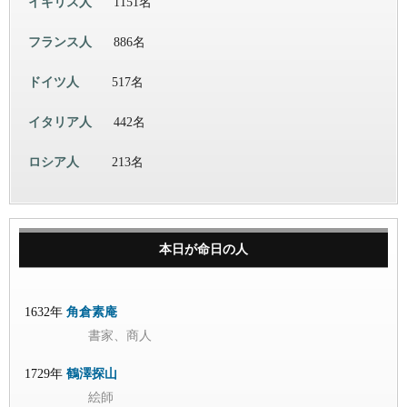
イギリス人
1151名
フランス人
886名
ドイツ人
517名
イタリア人
442名
ロシア人
213名
本日が命日の人
1632年
角倉素庵
書家、商人
1729年
鶴澤探山
絵師