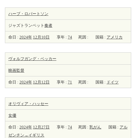
ハーブ・ロバートソン
ジャズトランペット
奏者
命日 :
2024年
12月10日
享年 :
74
死因 :
国籍 :
アメリカ
ヴォルフガング・ベッカー
映画監督
命日 :
2024年
12月12日
享年 :
71
死因 :
国籍 :
ドイツ
オリヴィア・ハッセー
女優
命日 :
2024年
12月27日
享年 :
74
死因 :
乳がん
国籍 :
アル
ゼンチン→イギリス