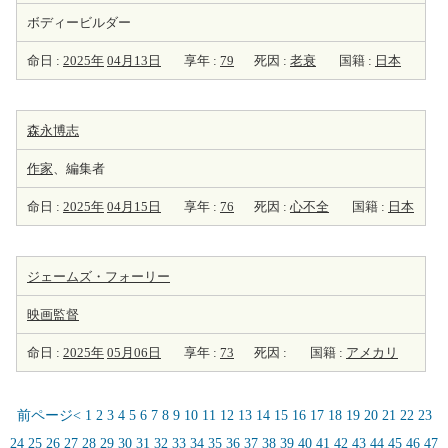
ボディービルダー
命日 :
2025年
04月13日
享年 :
79
死因 :
老衰
国籍 :
日本
森永博志
作家
、編集者
命日 :
2025年
04月15日
享年 :
76
死因 :
心不全
国籍 :
日本
ジェームズ・フォーリー
映画監督
命日 :
2025年
05月06日
享年 :
73
死因 :
国籍 :
アメカリ
前ページ<
1
2
3
4
5
6
7
8
9
10
11
12
13
14
15
16
17
18
19
20
21
22
23
24
25
26
27
28
29
30
31
32
33
34
35
36
37
38
39
40
41
42
43
44
45
46
47