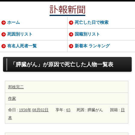
ホーム
死亡した日で検索
死因別リスト
国籍別リスト
有名人死者一覧
新着本 ランキング
「膵臓がん」が原因で死亡した人物一覧表
邦枝完二
作家
命日 :
1956年
08月02日
享年 :
65
死因 : 膵臓がん
国籍 :
日
本