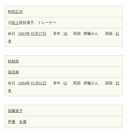
村田広光
元
陸上
競技選手、トレーナー
命日 :
2003年
05月27日
享年 :
58
死因 : 膵臓がん
国籍 :
日
本
桂枝助
落語家
命日 :
2004年
01月02日
享年 :
62
死因 : 膵臓がん
国籍 :
日
本
加藤道子
声優
、
女優