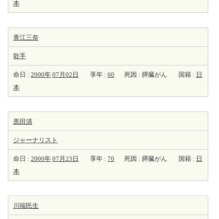
本
青江三奈
歌手
命日 :
2000年
07月02日
享年 :
60
死因 : 膵臓がん
国籍 :
日
本
黒田清
ジャーナリスト
命日 :
2000年
07月23日
享年 :
70
死因 : 膵臓がん
国籍 :
日
本
川端民生