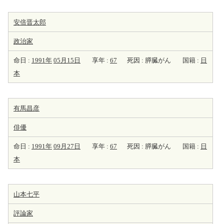
安倍晋太郎
政治家
命日 :
1991年
05月15日
享年 :
67
死因 : 膵臓がん
国籍 :
日
本
有馬昌彦
俳優
命日 :
1991年
09月27日
享年 :
67
死因 : 膵臓がん
国籍 :
日
本
山本七平
評論家