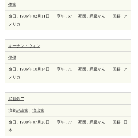
作家
命日 :
1986年
02月11日
享年 :
67
死因 : 膵臓がん
国籍 :
ア
メリカ
キーナン・ウィン
俳優
命日 :
1986年
10月14日
享年 :
71
死因 : 膵臓がん
国籍 :
ア
メリカ
武智鉄二
演劇
評論家
、
演出家
命日 :
1988年
07月26日
享年 :
77
死因 : 膵臓がん
国籍 :
日
本