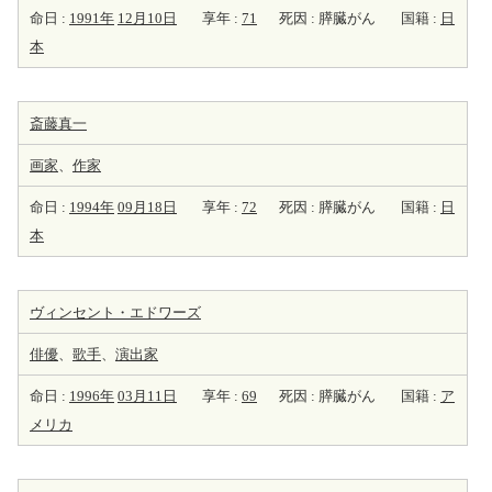
命日 :
1991年
12月10日
享年 :
71
死因 : 膵臓がん
国籍 :
日
本
斎藤真一
画家
、
作家
命日 :
1994年
09月18日
享年 :
72
死因 : 膵臓がん
国籍 :
日
本
ヴィンセント・エドワーズ
俳優
、
歌手
、
演出家
命日 :
1996年
03月11日
享年 :
69
死因 : 膵臓がん
国籍 :
ア
メリカ