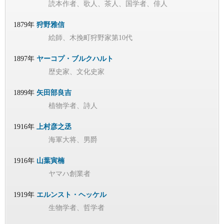
読本作者、歌人、茶人、国学者、俳人
1879年
狩野雅信
絵師、木挽町狩野家第10代
1897年
ヤーコプ・ブルクハルト
歴史家、文化史家
1899年
矢田部良吉
植物学者、詩人
1916年
上村彦之丞
海軍大将、男爵
1916年
山葉寅楠
ヤマハ創業者
1919年
エルンスト・ヘッケル
生物学者、哲学者