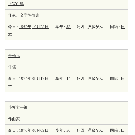
正宗白鳥
作家
、文学
評論家
命日 :
1962年
10月28日
享年 :
83
死因 : 膵臓がん
国籍 :
日
本
舟橋元
俳優
命日 :
1974年
09月17日
享年 :
44
死因 : 膵臓がん
国籍 :
日
本
小杉太一郎
作曲家
命日 :
1976年
08月09日
享年 :
50
死因 : 膵臓がん
国籍 :
日