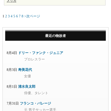
メリカ
1
2
3
4
5
6
7
8
>次ページ
最近の物故者
8月4日
ドリー・ファンク・ジュニア
プロレスラー
8月3日
寿美花代
女優
8月1日
清水良太郎
俳優、タレント
7月31日
フランコ・バレージ
元 男子サッカー選手