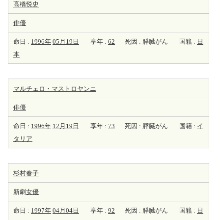
高橋悦史
俳優
命日 :
1996年
05月19日
享年 :
62
死因 : 膵臓がん
国籍 :
日
本
マルチェロ・マストロヤンニ
俳優
命日 :
1996年
12月19日
享年 :
73
死因 : 膵臓がん
国籍 :
イ
タリア
杉村春子
新劇
女優
命日 :
1997年
04月04日
享年 :
92
死因 : 膵臓がん
国籍 :
日