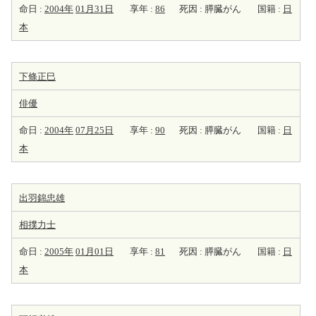
命日 :
2004年
01月31日
享年 :
86
死因 : 膵臓がん
国籍 :
日
本
下條正巳
俳優
命日 :
2004年
07月25日
享年 :
90
死因 : 膵臓がん
国籍 :
日
本
出羽錦忠雄
相撲力士
命日 :
2005年
01月01日
享年 :
81
死因 : 膵臓がん
国籍 :
日
本