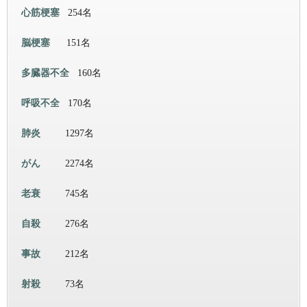
心筋梗塞
254名
脳梗塞
151名
多臓器不全
160名
呼吸不全
170名
肺炎
1297名
がん
2274名
老衰
745名
自殺
276名
事故
212名
射殺
73名