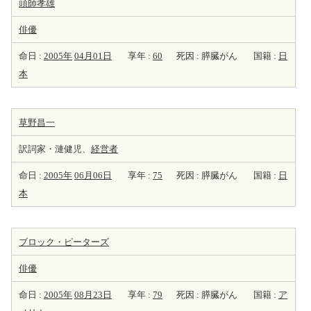
頭師孝雄
俳優
命日 :
2005年
04月01日
享年 :
60
死因 : 膵臓がん
国籍 :
日
本
草野昌一
訳詞家・漣健児、
経営者
命日 :
2005年
06月06日
享年 :
75
死因 : 膵臓がん
国籍 :
日
本
ブロック・ピーターズ
俳優
命日 :
2005年
08月23日
享年 :
79
死因 : 膵臓がん
国籍 :
ア