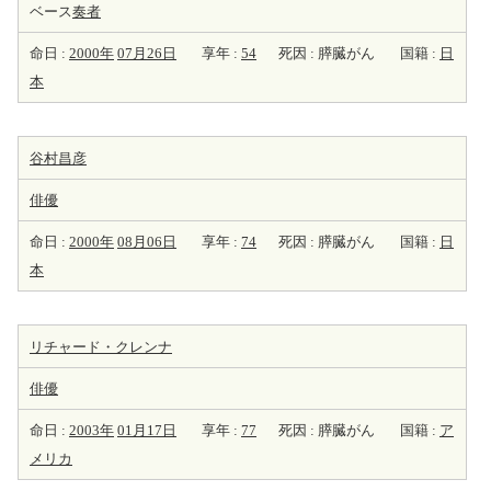
ベース
奏者
命日 :
2000年
07月26日
享年 :
54
死因 : 膵臓がん
国籍 :
日
本
谷村昌彦
俳優
命日 :
2000年
08月06日
享年 :
74
死因 : 膵臓がん
国籍 :
日
本
リチャード・クレンナ
俳優
命日 :
2003年
01月17日
享年 :
77
死因 : 膵臓がん
国籍 :
ア
メリカ