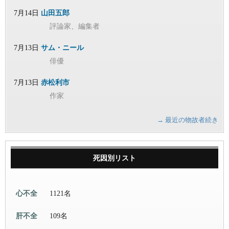
7月14日
山田五郎
評論家、編集者
7月13日
サム・ニール
俳優
7月13日
赤松利市
作家
→ 最近の物故者続き
死因別リスト
心不全
1121名
肝不全
109名