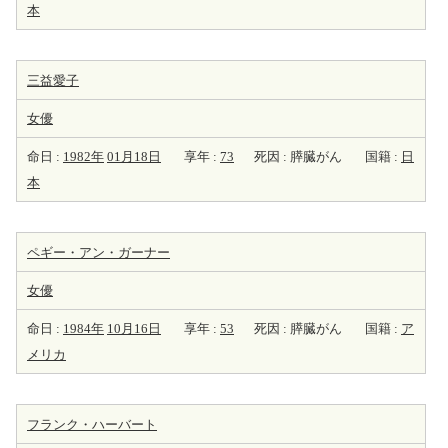
本
三益愛子
女優
命日 :
1982年
01月18日
享年 :
73
死因 : 膵臓がん
国籍 :
日
本
ペギー・アン・ガーナー
女優
命日 :
1984年
10月16日
享年 :
53
死因 : 膵臓がん
国籍 :
ア
メリカ
フランク・ハーバート