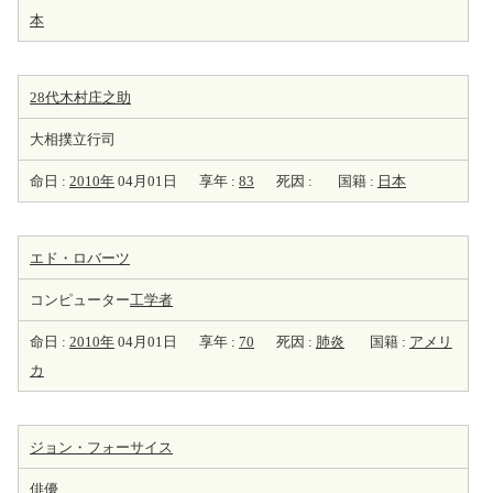
本
28代木村庄之助
大相撲立行司
命日 :
2010年
04月01日
享年 :
83
死因 :
国籍 :
日本
エド・ロバーツ
コンピューター
工学者
命日 :
2010年
04月01日
享年 :
70
死因 :
肺炎
国籍 :
アメリ
カ
ジョン・フォーサイス
俳優