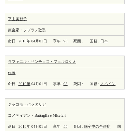
平山美智子
声楽家
・ソプラノ
歌手
命日 :
2018年
04月01日
享年 :
96
死因 :
国籍 :
日本
ラファエル・サンチェス・フェルロシオ
作家
命日 :
2019年
04月01日
享年 :
93
死因 :
国籍 :
スペイン
ジャコモ・バッタリア
コメディアン・Battaglia e Miseferi
命日 :
2019年
04月01日
享年 :
55
死因 :
脳卒中の合併症
国