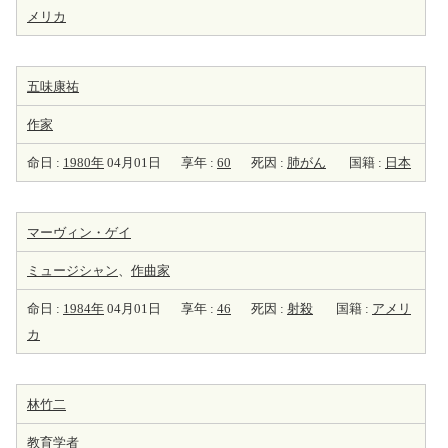
メリカ
五味康祐
作家
命日 :
1980年
04月01日
享年 :
60
死因 :
肺がん
国籍 :
日本
マーヴィン・ゲイ
ミュージシャン
、
作曲家
命日 :
1984年
04月01日
享年 :
46
死因 :
射殺
国籍 :
アメリ
カ
林竹二
教育学者