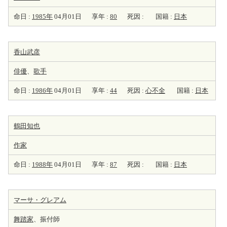
命日 :
1985年
04月01日
享年 :
80
死因 :
国籍 :
日本
香山武彦
俳優
、
歌手
命日 :
1986年
04月01日
享年 :
44
死因 :
心不全
国籍 :
日本
鶴田知也
作家
命日 :
1988年
04月01日
享年 :
87
死因 :
国籍 :
日本
マーサ・グレアム
舞踏家
、振付師