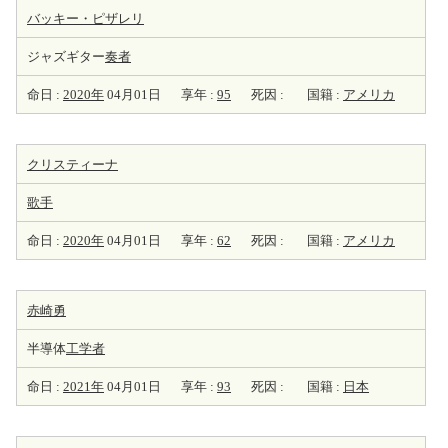
バッキー・ピザレリ
ジャズギター
奏者
命日 :
2020年
04月01日
享年 :
95
死因 :
国籍 :
アメリカ
クリスティーナ
歌手
命日 :
2020年
04月01日
享年 :
62
死因 :
国籍 :
アメリカ
赤崎勇
半導体
工学者
命日 :
2021年
04月01日
享年 :
93
死因 :
国籍 :
日本