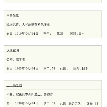
本多俊政
戦国
武将
、大和高取藩初代
藩主
命日 :
1610年
04月01日
享年 :
死因 :
国籍 :
日本
伏原宣明
公卿、
儒学者
命日 :
1863年
04月01日
享年 :
74
死因 :
国籍 :
日本
上田馬之助
剣客、肥後熊本新田
藩士
、警察官
命日 :
1890年
04月01日
享年 :
59
死因 :
腸チフス
国籍 :
日