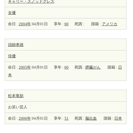
キャリー・スノッドグレス
女優
命日 :
2004年
04月01日
享年 :
60
死因 :
国籍 :
アメリカ
頭師孝雄
俳優
命日 :
2005年
04月01日
享年 :
60
死因 :
膵臓がん
国籍 :
日
本
松本竜助
お笑い芸人
命日 :
2006年
04月01日
享年 :
51
死因 :
脳出血
国籍 :
日本