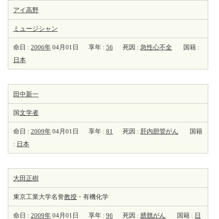
アイ高野
ミュージシャン
命日 :
2006年
04月01日
享年 :
56
死因 :
急性心不全
国籍 :
日本
田中新一
国
文学者
命日 :
2009年
04月01日
享年 :
81
死因 :
肝内胆管がん
国籍
:
日本
大田正樹
東京工業大学名誉
教授
・有機化学
命日 :
2009年
04月01日
享年 :
96
死因 :
膀胱がん
国籍 :
日