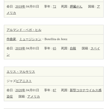
命日 :
2019年
04月01日
享年 :
72
死因 :
膵臓がん
国籍 :
ア
メリカ
アルマンド・ベガ・ヒル
作曲家
、
ミュージシャン
・Botellita de Jerez
命日 :
2019年
04月01日
享年 :
65
死因 :
自殺
国籍 :
スペイ
ン
エリス・マルサリス
ジャズ
ピアニスト
命日 :
2020年
04月01日
享年 :
87
死因 :
新型コロナウイルス感
染症
国籍 :
アメリカ