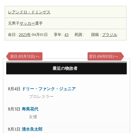
レアンドロ・ドミンゲス
元男子
サッカー
選手
命日 :
2025年
04月01日
享年 :
43
死因 :
国籍 :
ブラジル
前日 (03月31日) へ
翌日 (04月02日) へ
最近の物故者
8月4日
ドリー・ファンク・ジュニア
プロレスラー
8月3日
寿美花代
女優
8月1日
清水良太郎