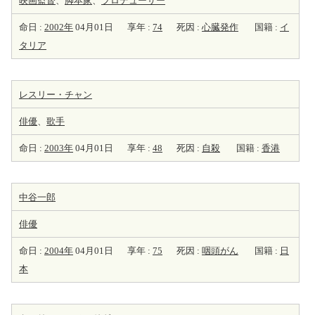
映画監督
、
脚本家
、
プロデューサー
命日 :
2002年
04月01日
享年 :
74
死因 :
心臓発作
国籍 :
イ
タリア
レスリー・チャン
俳優
、
歌手
命日 :
2003年
04月01日
享年 :
48
死因 :
自殺
国籍 :
香港
中谷一郎
俳優
命日 :
2004年
04月01日
享年 :
75
死因 :
咽頭がん
国籍 :
日
本