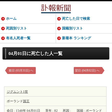
ホーム
死亡した日で検索
死因別リスト
国籍別リスト
有名人死者一覧
新着本 ランキング
04月01日に死亡した人一覧
前日 (03月31日) へ
翌日 (04月02日) へ
ジグムント1世
ポーランド
国王
命日 :
1548年
04月01日
享年 :
82
死因 :
国籍 :
ポーランド