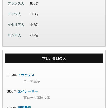
フランス人
886名
ドイツ人
517名
イタリア人
442名
ロシア人
213名
本日が命日の人
0117年
トラヤヌス
ローマ皇帝
0803年
エイレーネー
東ローマ帝国女帝
1107年
堀河天皇