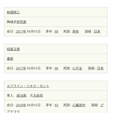
林屋晴三
陶磁史
研究家
命日 :
2017年
04月01日
享年 :
89
死因 :
肺炎
国籍 :
日本
稲葉玉紫
書家
命日 :
2017年
04月01日
享年 :
90
死因 :
心不全
国籍 :
日本
エフライン・リオス・モント
軍人、
政治家
、元
大統領
命日 :
2018年
04月01日
享年 :
93
死因 :
心臓発作
国籍 :
グ
アテマラ