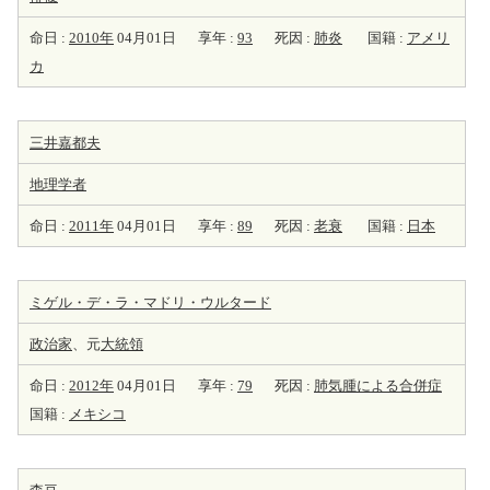
命日 :
2010年
04月01日
享年 :
93
死因 :
肺炎
国籍 :
アメリ
カ
三井嘉都夫
地理学者
命日 :
2011年
04月01日
享年 :
89
死因 :
老衰
国籍 :
日本
ミゲル・デ・ラ・マドリ・ウルタード
政治家
、元
大統領
命日 :
2012年
04月01日
享年 :
79
死因 :
肺気腫による合併症
国籍 :
メキシコ