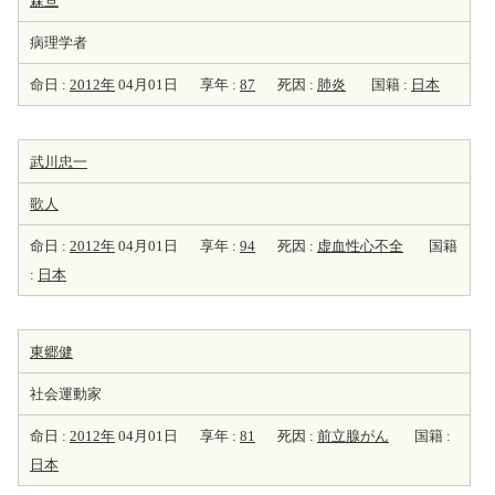
森亘
病理学者
命日 :
2012年
04月01日
享年 :
87
死因 :
肺炎
国籍 :
日本
武川忠一
歌人
命日 :
2012年
04月01日
享年 :
94
死因 :
虚血性心不全
国籍
:
日本
東郷健
社会運動家
命日 :
2012年
04月01日
享年 :
81
死因 :
前立腺がん
国籍 :
日本