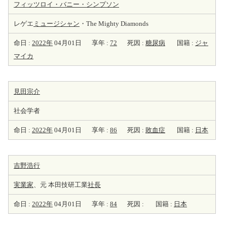
フィッツロイ・バニー・シンプソン
レゲエ
ミュージシャン
・The Mighty Diamonds
命日 :
2022年
04月01日
享年 :
72
死因 :
糖尿病
国籍 :
ジャ
マイカ
見田宗介
社会学者
命日 :
2022年
04月01日
享年 :
86
死因 :
敗血症
国籍 :
日本
吉野浩行
実業家
、元 本田技研工業
社長
命日 :
2022年
04月01日
享年 :
84
死因 :
国籍 :
日本