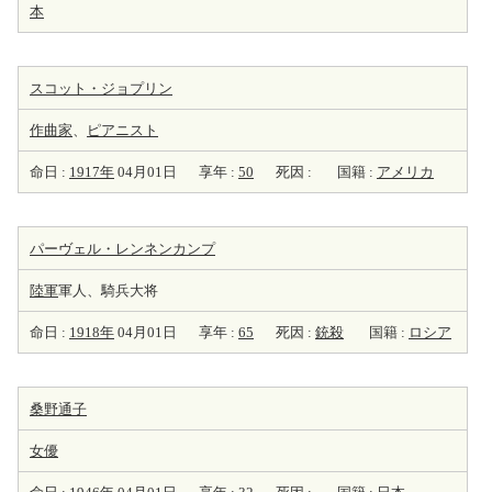
本
スコット・ジョプリン
作曲家
、
ピアニスト
命日 :
1917年
04月01日
享年 :
50
死因 :
国籍 :
アメリカ
パーヴェル・レンネンカンプ
陸軍
軍人、騎兵大将
命日 :
1918年
04月01日
享年 :
65
死因 :
銃殺
国籍 :
ロシア
桑野通子
女優