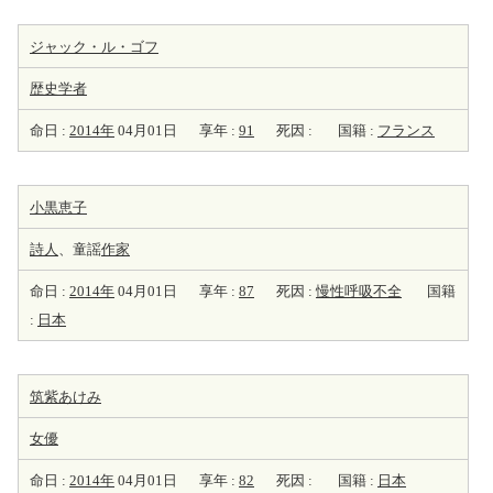
ジャック・ル・ゴフ
歴史学者
命日 :
2014年
04月01日
享年 :
91
死因 :
国籍 :
フランス
小黒恵子
詩人
、童謡
作家
命日 :
2014年
04月01日
享年 :
87
死因 :
慢性呼吸不全
国籍
:
日本
筑紫あけみ
女優
命日 :
2014年
04月01日
享年 :
82
死因 :
国籍 :
日本