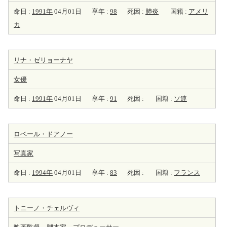
命日 :
1991年
04月01日
享年 :
98
死因 :
肺炎
国籍 :
アメリ
カ
リナ・ゼリョーナヤ
女優
命日 :
1991年
04月01日
享年 :
91
死因 :
国籍 :
ソ連
ロベール・ドアノー
写真家
命日 :
1994年
04月01日
享年 :
83
死因 :
国籍 :
フランス
トニーノ・チェルヴィ