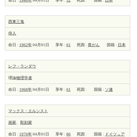
命日 :
1946年
04月01日
享年 :
32
死因 :
国籍 :
日本
西東三鬼
俳人
命日 :
1962年
04月01日
享年 :
61
死因 :
胃がん
国籍 :
日本
レフ・ランダウ
理論
物理学者
命日 :
1968年
04月01日
享年 :
61
死因 :
国籍 :
ソ連
マックス・エルンスト
画家
、
彫刻家
命日 :
1976年
04月01日
享年 :
86
死因 :
国籍 :
ドイツ→ア