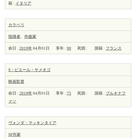
籍 :
イタリア
カラベリ
指揮者
、
作曲家
命日 :
2019年
04月01日
享年 :
90
死因 :
国籍 :
フランス
S・ピエール・ヤメオゴ
映画監督
命日 :
2019年
04月01日
享年 :
75
死因 :
国籍 :
ブルキナフ
ァソ
ヴォンダ・マッキンタイア
SF
作家