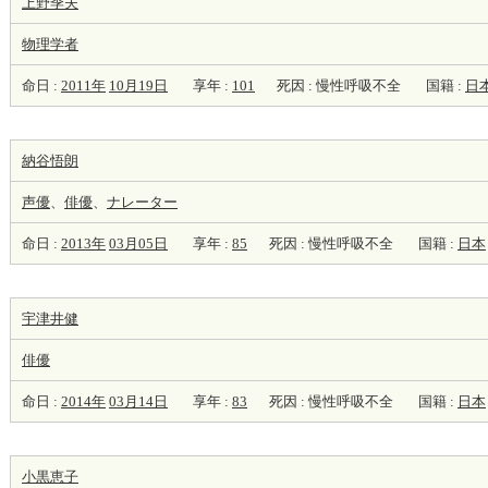
上野季夫
物理学者
命日 :
2011年
10月19日
享年 :
101
死因 : 慢性呼吸不全
国籍 :
日
納谷悟朗
声優
、
俳優
、
ナレーター
命日 :
2013年
03月05日
享年 :
85
死因 : 慢性呼吸不全
国籍 :
日本
宇津井健
俳優
命日 :
2014年
03月14日
享年 :
83
死因 : 慢性呼吸不全
国籍 :
日本
小黒恵子