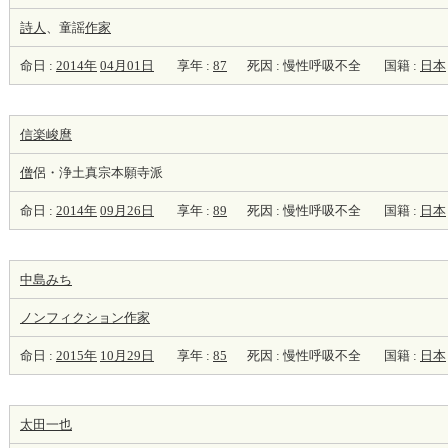
詩人
、童謡
作家
命日 :
2014年
04月01日
享年 :
87
死因 : 慢性呼吸不全
国籍 :
日本
信楽峻麿
僧
侶・浄土真宗本願寺派
命日 :
2014年
09月26日
享年 :
89
死因 : 慢性呼吸不全
国籍 :
日本
中島みち
ノンフィクション
作家
命日 :
2015年
10月29日
享年 :
85
死因 : 慢性呼吸不全
国籍 :
日本
太田一也