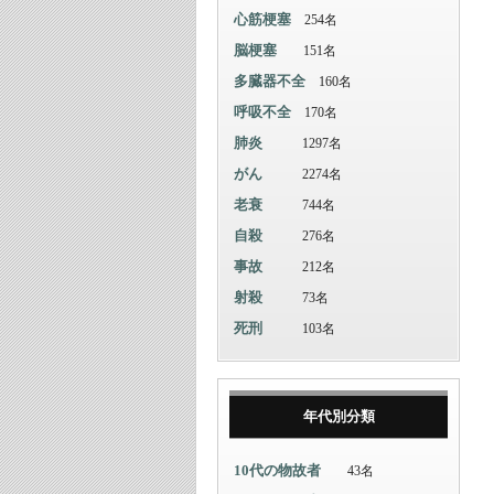
心筋梗塞
254名
脳梗塞
151名
多臓器不全
160名
呼吸不全
170名
肺炎
1297名
がん
2274名
老衰
744名
自殺
276名
事故
212名
射殺
73名
死刑
103名
年代別分類
10代の物故者
43名