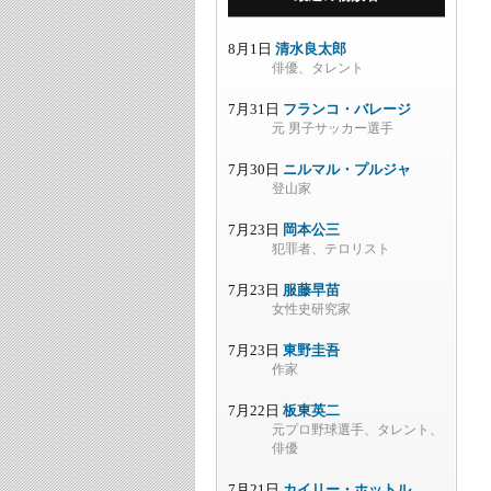
8月1日
清水良太郎
俳優、タレント
7月31日
フランコ・バレージ
元 男子サッカー選手
7月30日
ニルマル・プルジャ
登山家
7月23日
岡本公三
犯罪者、テロリスト
7月23日
服藤早苗
女性史研究家
7月23日
東野圭吾
作家
7月22日
板東英二
元プロ野球選手、タレント、
俳優
7月21日
カイリー・ホットル