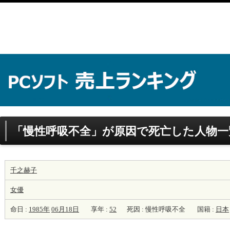
「慢性呼吸不全」が原因で死亡した人物一
千之赫子
女優
命日 :
1985年
06月18日
享年 :
52
死因 : 慢性呼吸不全
国籍 :
日本