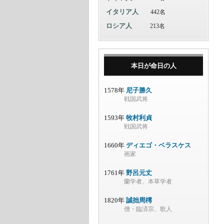
イタリア人
442名
ロシア人
213名
本日が命日の人
1578年
尼子勝久
戦国武将
1593年
牧村利貞
戦国武将
1660年
ディエゴ・ベラスケス
画家
1761年
野呂元丈
蘭学者、本草学者
1820年
誠拙周樗
僧・臨済宗、歌人