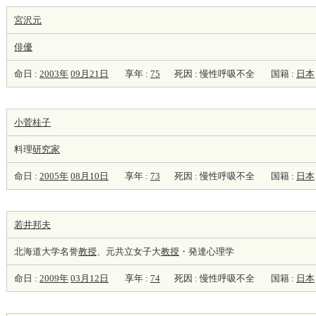
宮沢元
俳優
命日 :
2003年
09月21日
享年 :
75
死因 : 慢性呼吸不全
国籍 :
日本
小菅桂子
料理
研究家
命日 :
2005年
08月10日
享年 :
73
死因 : 慢性呼吸不全
国籍 :
日本
若井邦夫
北海道大学名誉
教授
、元共立女子大
教授
・発達心理学
命日 :
2009年
03月12日
享年 :
74
死因 : 慢性呼吸不全
国籍 :
日本