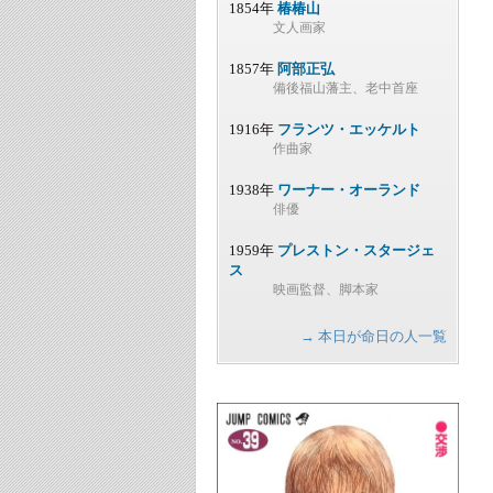
1854年
椿椿山
文人画家
1857年
阿部正弘
備後福山藩主、老中首座
1916年
フランツ・エッケルト
作曲家
1938年
ワーナー・オーランド
俳優
1959年
プレストン・スタージェ
ス
映画監督、脚本家
→ 本日が命日の人一覧