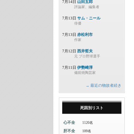
7月14日
山田五郎
評論家、編集者
7月13日
サム・ニール
俳優
7月13日
赤松利市
作家
7月12日
西井哲夫
元 プロ野球選手
7月11日
伊勢崎淳
備前焼陶芸家
→ 最近の物故者続き
死因別リスト
心不全
1120名
肝不全
109名