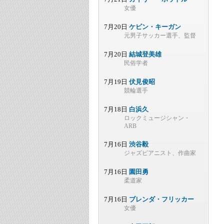
女優
7月20日
ケビン・キーガン
元男子サッカー選手、監督
7月20日
結城登美雄
民俗学者
7月19日
伏見俊昭
競輪選手
7月18日
白浜久
ロックミュージシャン・
ARB
7月16日
渋谷毅
ジャズピアニスト、作曲家
7月16日
園田勇
柔道家
7月16日
ブレンダ・フリッカー
女優