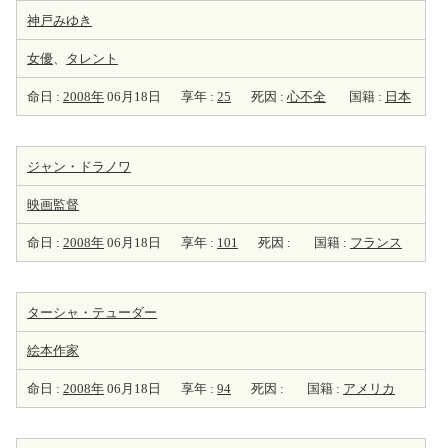
神戸みゆき
女優
、
タレント
命日 :
2008年
06月18日
享年 :
25
死因 :
心不全
国籍 :
日本
ジャン・ドラノワ
映画監督
命日 :
2008年
06月18日
享年 :
101
死因 :
国籍 :
フランス
ターシャ・テューダー
絵本
作家
命日 :
2008年
06月18日
享年 :
94
死因 :
国籍 :
アメリカ