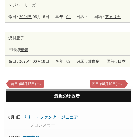
メジャーリーガー
命日 :
2024年
06月18日
享年 :
94
死因 :
国籍 :
アメリカ
沢村豊子
三味線
奏者
命日 :
2025年
06月18日
享年 :
89
死因 :
敗血症
国籍 :
日本
前日 (06月17日) へ
翌日 (06月19日) へ
最近の物故者
8月4日
ドリー・ファンク・ジュニア
プロレスラー