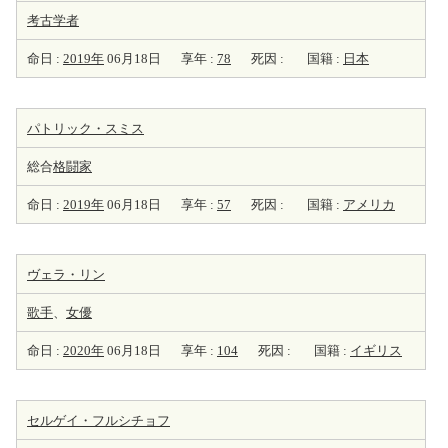
考古学者
命日 :
2019年
06月18日
享年 :
78
死因 :
国籍 :
日本
パトリック・スミス
総合
格闘家
命日 :
2019年
06月18日
享年 :
57
死因 :
国籍 :
アメリカ
ヴェラ・リン
歌手
、
女優
命日 :
2020年
06月18日
享年 :
104
死因 :
国籍 :
イギリス
セルゲイ・フルシチョフ