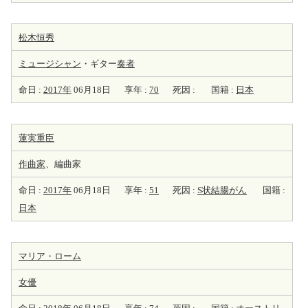
松木恒秀
ミュージシャン
・ギター
奏者
命日 :
2017年
06月18日
享年 :
70
死因 :
国籍 :
日本
蓮実重臣
作曲家
、編曲家
命日 :
2017年
06月18日
享年 :
51
死因 :
S状結腸がん
国籍 :
日本
マリア・ローム
女優