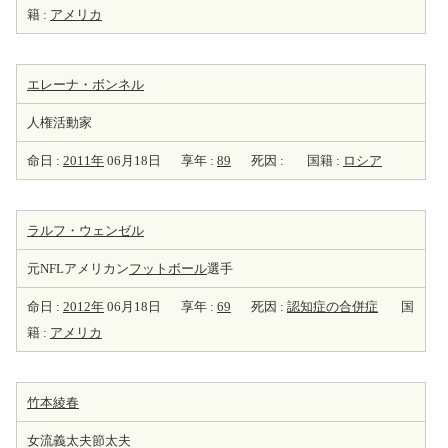
籍 :
アメリカ
エレーナ・ボンネル
人権活動家
命日 :
2011年
06月18日
享年 :
89
死因 :
国籍 :
ロシア
ラルフ・ウェンゼル
元NFLアメリカン
フットボール
選手
命日 :
2012年
06月18日
享年 :
69
死因 :
認知症の合併症
国
籍 :
アメリカ
竹本綾春
女流義太夫節太夫