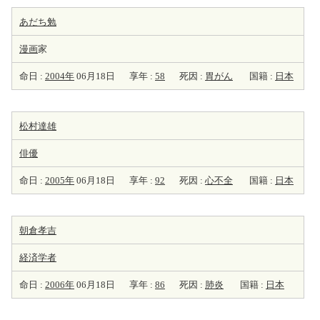
あだち勉
漫画
家
命日 :
2004年
06月18日
享年 :
58
死因 :
胃がん
国籍 :
日本
松村達雄
俳優
命日 :
2005年
06月18日
享年 :
92
死因 :
心不全
国籍 :
日本
朝倉孝吉
経済学者
命日 :
2006年
06月18日
享年 :
86
死因 :
肺炎
国籍 :
日本