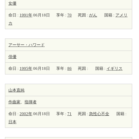
女優
命日 :
1991年
06月18日
享年 :
70
死因 :
がん
国籍 :
アメリ
カ
アーサー・ハワード
俳優
命日 :
1995年
06月18日
享年 :
86
死因 :
国籍 :
イギリス
山本直純
作曲家
、
指揮者
命日 :
2002年
06月18日
享年 :
71
死因 :
急性心不全
国籍 :
日本