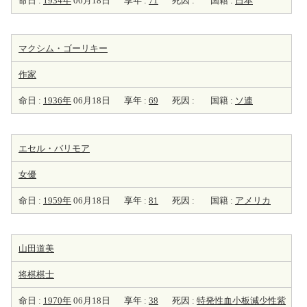
命日 :
1934年
06月18日
享年 :
71
死因 :
国籍 :
日本
マクシム・ゴーリキー
作家
命日 :
1936年
06月18日
享年 :
69
死因 :
国籍 :
ソ連
エセル・バリモア
女優
命日 :
1959年
06月18日
享年 :
81
死因 :
国籍 :
アメリカ
山田道美
将棋棋士
命日 :
1970年
06月18日
享年 :
38
死因 :
特発性血小板減少性紫