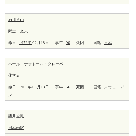
石川丈山
武士
、文人
命日 :
1672年
06月18日
享年 :
90
死因 :
国籍 :
日本
ペール・テオドール・クレーベ
化学者
命日 :
1905年
06月18日
享年 :
66
死因 :
国籍 :
スウェーデ
ン
望月金鳳
日本
画家