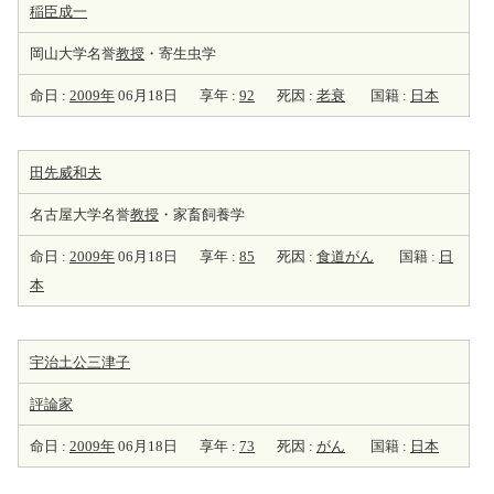
稲臣成一
岡山大学名誉
教授
・寄生虫学
命日 :
2009年
06月18日
享年 :
92
死因 :
老衰
国籍 :
日本
田先威和夫
名古屋大学名誉
教授
・家畜飼養学
命日 :
2009年
06月18日
享年 :
85
死因 :
食道がん
国籍 :
日
本
宇治土公三津子
評論家
命日 :
2009年
06月18日
享年 :
73
死因 :
がん
国籍 :
日本