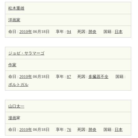
松木重雄
洋
画家
命日 :
2010年
06月18日
享年 :
94
死因 :
肺炎
国籍 :
日本
ジョゼ・サラマーゴ
作家
命日 :
2010年
06月18日
享年 :
87
死因 :
多臓器不全
国籍 :
ポルトガル
山口太一
漫画
家
命日 :
2010年
06月18日
享年 :
76
死因 :
肺炎
国籍 :
日本