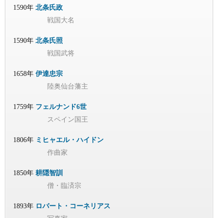
1590年
北条氏政
戦国大名
1590年
北条氏照
戦国武将
1658年
伊達忠宗
陸奥仙台藩主
1759年
フェルナンド6世
スペイン国王
1806年
ミヒャエル・ハイドン
作曲家
1850年
耕隠智訓
僧・臨済宗
1893年
ロバート・コーネリアス