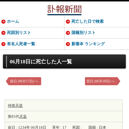
ホーム
死亡した日で検索
死因別リスト
国籍別リスト
有名人死者一覧
新着本 ランキング
06月18日に死亡した人一覧
前日 (06月17日) へ
翌日 (06月19日) へ
仲恭天皇
第85代
天皇
命日 :
1234年
06月18日
享年 :
17
死因 :
国籍 :
日本