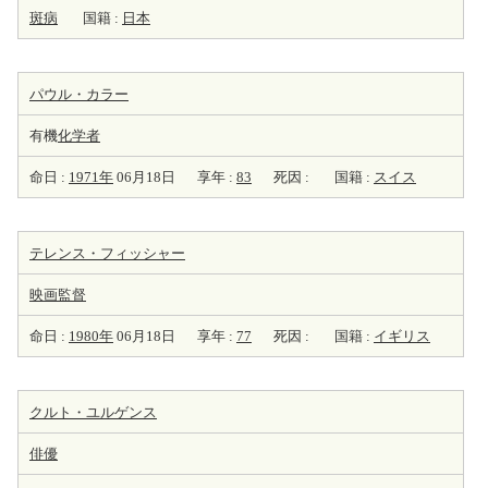
斑病
国籍 :
日本
パウル・カラー
有機
化学者
命日 :
1971年
06月18日
享年 :
83
死因 :
国籍 :
スイス
テレンス・フィッシャー
映画監督
命日 :
1980年
06月18日
享年 :
77
死因 :
国籍 :
イギリス
クルト・ユルゲンス
俳優