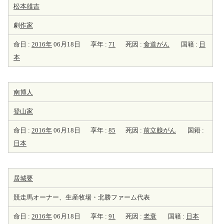
松本雄吉
劇
作家
命日 :
2016年
06月18日
享年 :
71
死因 :
食道がん
国籍 :
日
本
南博人
登山家
命日 :
2016年
06月18日
享年 :
85
死因 :
前立腺がん
国籍 :
日本
居城要
競走馬オーナー、生産牧場・北勝ファーム代表
命日 :
2016年
06月18日
享年 :
91
死因 :
老衰
国籍 :
日本