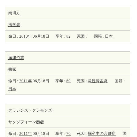
南博方
法学者
命日 :
2010年
06月18日
享年 :
82
死因 :
国籍 :
日本
廣津岱雲
書家
命日 :
2011年
06月18日
享年 :
69
死因 :
急性腎盂炎
国籍 :
日本
クラレンス・クレモンズ
サクソフォーン
奏者
命日 :
2011年
06月18日
享年 :
70
死因 :
脳卒中の合併症
国