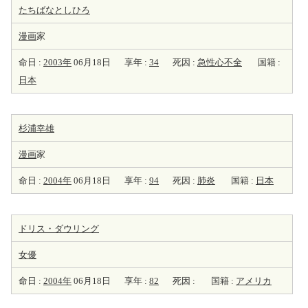
たちばなとしひろ
漫画
家
命日 :
2003年
06月18日
享年 :
34
死因 :
急性心不全
国籍 :
日本
杉浦幸雄
漫画
家
命日 :
2004年
06月18日
享年 :
94
死因 :
肺炎
国籍 :
日本
ドリス・ダウリング
女優
命日 :
2004年
06月18日
享年 :
82
死因 :
国籍 :
アメリカ