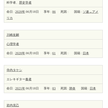
科学者、
歴史学者
命日 :
2020年
06月18日
享年 :
86
死因 :
国籍 :
ソ連→アメ
リカ
川崎友嗣
心理学者
命日 :
2020年
06月18日
享年 :
61
死因 :
国籍 :
日本
寺内タケシ
エレキギター
奏者
命日 :
2021年
06月18日
享年 :
83
死因 :
肺炎
国籍 :
日本
岩内克己