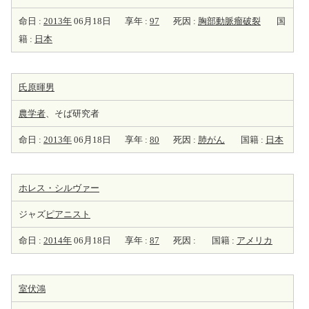
命日 :
2013年
06月18日
享年 :
97
死因 :
胸部動脈瘤破裂
国
籍 :
日本
氏原暉男
農学者
、そば研究者
命日 :
2013年
06月18日
享年 :
80
死因 :
肺がん
国籍 :
日本
ホレス・シルヴァー
ジャズ
ピアニスト
命日 :
2014年
06月18日
享年 :
87
死因 :
国籍 :
アメリカ
室伏鴻