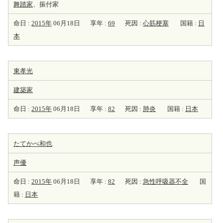
舞踏家
、振付家
命日 :
2015年
06月18日
享年 :
69
死因 :
心筋梗塞
国籍 :
日
本
東孝光
建築家
命日 :
2015年
06月18日
享年 :
82
死因 :
肺炎
国籍 :
日本
たてかべ和也
声優
命日 :
2015年
06月18日
享年 :
82
死因 :
急性呼吸器不全
国
籍 :
日本