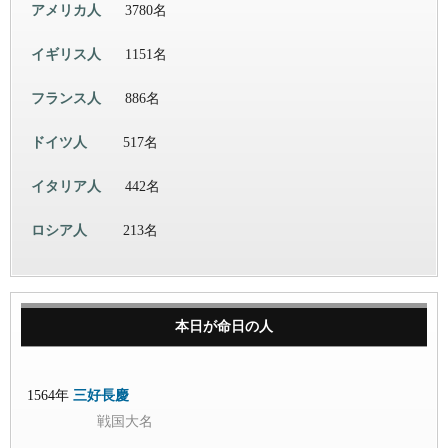
アメリカ人
3780名
イギリス人
1151名
フランス人
886名
ドイツ人
517名
イタリア人
442名
ロシア人
213名
本日が命日の人
1564年
三好長慶
戦国大名