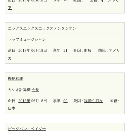
命日 :
2018年
06月18日
享年 :
74
死因 :
国籍 :
オーストリ
ア
エックスエックスエックステンタシオン
ラップ
ミュージシャン
命日 :
2018年
06月18日
享年 :
21
死因 :
射殺
国籍 :
アメリ
カ
樫尾和雄
カシオ計算機
会長
命日 :
2018年
06月18日
享年 :
90
死因 :
誤嚥性肺炎
国籍 :
日本
ビッグバン・ベイダー