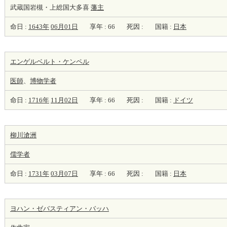
武蔵国岩槻・上総国大多喜
藩主
命日 :
1643年
06月01日
享年 : 66
死因 :
国籍 :
日本
エンゲルベルト・ケンペル
医師
、
博物学者
命日 :
1716年
11月02日
享年 : 66
死因 :
国籍 :
ドイツ
柳川滄洲
儒学者
命日 :
1731年
03月07日
享年 : 66
死因 :
国籍 :
日本
ヨハン・ゼバスティアン・バッハ