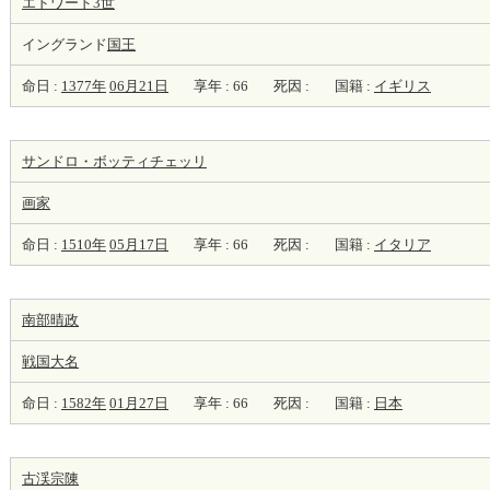
エドワード3世
イングランド
国王
命日 :
1377年
06月21日
享年 : 66
死因 :
国籍 :
イギリス
サンドロ・ボッティチェッリ
画家
命日 :
1510年
05月17日
享年 : 66
死因 :
国籍 :
イタリア
南部晴政
戦国大名
命日 :
1582年
01月27日
享年 : 66
死因 :
国籍 :
日本
古渓宗陳