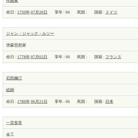
作曲家
命日 :
1750年
07月28日
享年 : 66
死因 :
国籍 :
ドイツ
ジャン・ジャック・ルソー
啓蒙思想家
命日 :
1778年
07月02日
享年 : 66
死因 :
国籍 :
フランス
石田幽汀
絵師
命日 :
1786年
06月21日
享年 : 66
死因 :
国籍 :
日本
一宮長常
金工