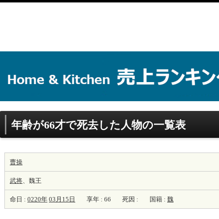
年齢が66才で死去した人物の一覧表
曹操
武将
、魏王
命日 :
0220年
03月15日
享年 : 66
死因 :
国籍 :
魏