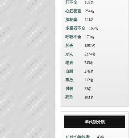
肝不全
109名
心筋梗塞
254名
脳梗塞
151名
多臓器不全
160名
呼吸不全
170名
肺炎
1297名
がん
2274名
老衰
745名
自殺
276名
事故
212名
射殺
73名
死刑
103名
年代別分類
10代の物故者
43名