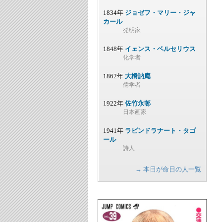
1834年
ジョゼフ・マリー・ジャ
カール
発明家
1848年
イェンス・ベルセリウス
化学者
1862年
大橋訥庵
儒学者
1922年
佐竹永邨
日本画家
1941年
ラビンドラナート・タゴ
ール
詩人
→ 本日が命日の人一覧