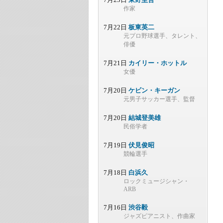
作家
7月22日
板東英二
元プロ野球選手、タレント、
俳優
7月21日
カイリー・ホットル
女優
7月20日
ケビン・キーガン
元男子サッカー選手、監督
7月20日
結城登美雄
民俗学者
7月19日
伏見俊昭
競輪選手
7月18日
白浜久
ロックミュージシャン・
ARB
7月16日
渋谷毅
ジャズピアニスト、作曲家