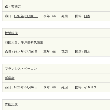
僧
・曹洞宗
命日 :
1597年
03月05日
享年 : 66
死因 :
国籍 :
日本
松浦鎮信
戦国大名
、平戸藩初代
藩主
命日 :
1614年
07月03日
享年 : 66
死因 :
国籍 :
日本
フランシス・ベーコン
哲学者
命日 :
1626年
04月09日
享年 : 66
死因 :
国籍 :
イギリス
青山忠俊