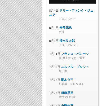
8月4日
ドリー・ファンク・ジュ
ニア
プロレスラー
8月3日
寿美花代
女優
8月1日
清水良太郎
俳優、タレント
7月31日
フランコ・バレージ
元 男子サッカー選手
7月30日
ニルマル・プルジャ
登山家
7月23日
岡本公三
犯罪者、テロリスト
7月23日
服藤早苗
女性史研究家
7月23日
東野圭吾