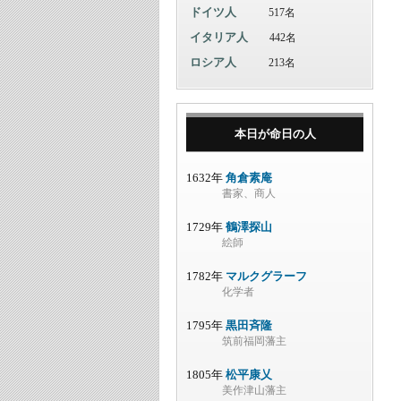
ドイツ人
517名
イタリア人
442名
ロシア人
213名
本日が命日の人
1632年
角倉素庵
書家、商人
1729年
鶴澤探山
絵師
1782年
マルクグラーフ
化学者
1795年
黒田斉隆
筑前福岡藩主
1805年
松平康乂
美作津山藩主