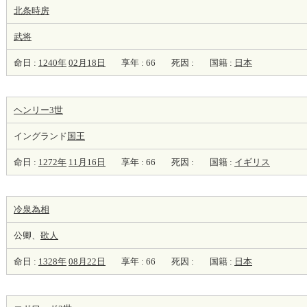
北条時房
武将
命日 :
1240年
02月18日
享年 : 66
死因 :
国籍 :
日本
ヘンリー3世
イングランド
国王
命日 :
1272年
11月16日
享年 : 66
死因 :
国籍 :
イギリス
冷泉為相
公卿、
歌人
命日 :
1328年
08月22日
享年 : 66
死因 :
国籍 :
日本