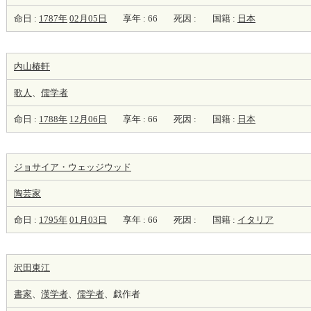
命日 :
1787年
02月05日
享年 : 66
死因 :
国籍 :
日本
内山椿軒
歌人
、
儒学者
命日 :
1788年
12月06日
享年 : 66
死因 :
国籍 :
日本
ジョサイア・ウェッジウッド
陶芸家
命日 :
1795年
01月03日
享年 : 66
死因 :
国籍 :
イタリア
沢田東江
書家
、
漢学者
、
儒学者
、戯作者