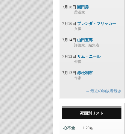
7月16日
園田勇
柔道家
7月16日
ブレンダ・フリッカー
女優
7月14日
山田五郎
評論家、編集者
7月13日
サム・ニール
俳優
7月13日
赤松利市
作家
→ 最近の物故者続き
死因別リスト
心不全
1120名