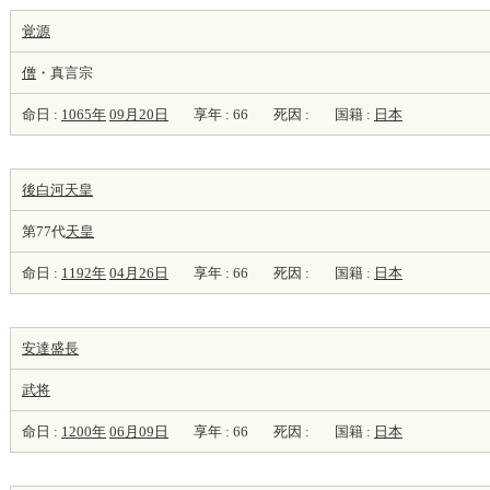
覚源
僧
・真言宗
命日 :
1065年
09月20日
享年 : 66
死因 :
国籍 :
日本
後白河天皇
第77代
天皇
命日 :
1192年
04月26日
享年 : 66
死因 :
国籍 :
日本
安達盛長
武将
命日 :
1200年
06月09日
享年 : 66
死因 :
国籍 :
日本