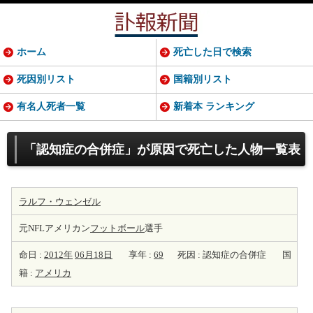
ホーム
死亡した日で検索
死因別リスト
国籍別リスト
有名人死者一覧
新着本 ランキング
「認知症の合併症」が原因で死亡した人物一覧表
ラルフ・ウェンゼル
元NFLアメリカン
フットボール
選手
命日 :
2012年
06月18日
享年 :
69
死因 : 認知症の合併症
国
籍 :
アメリカ