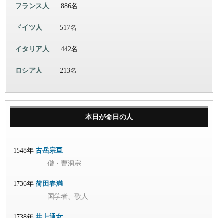
フランス人
886名
ドイツ人
517名
イタリア人
442名
ロシア人
213名
本日が命日の人
1548年
古岳宗亘
僧・曹洞宗
1736年
荷田春満
国学者、歌人
1738年
井上通女