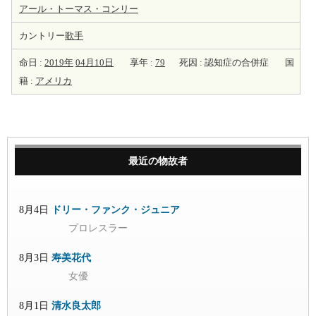
アール・トーマス・コンリー
カントリー
歌手
命日 :
2019年
04月10日
享年 :
79
死因 : 認知症の合併症
国
籍 :
アメリカ
最近の物故者
8月4日
ドリー・ファンク・ジュニア
プロレスラー
8月3日
寿美花代
女優
8月1日
清水良太郎