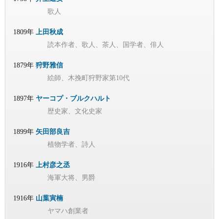
歌人
1809年
上田秋成
読本作者、歌人、茶人、国学者、俳人
1879年
狩野雅信
絵師、木挽町狩野家第10代
1897年
ヤーコプ・ブルクハルト
歴史家、文化史家
1899年
矢田部良吉
植物学者、詩人
1916年
上村彦之丞
海軍大将、男爵
1916年
山葉寅楠
ヤマハ創業者