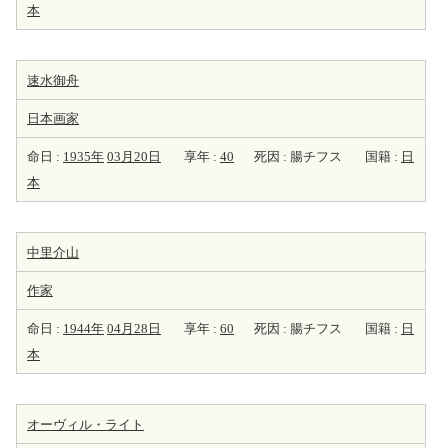
本
速水御舟
日本
画家
命日 :
1935年
03月20日
享年 :
40
死因 : 腸チフス
国籍 :
日
本
中里介山
作家
命日 :
1944年
04月28日
享年 :
60
死因 : 腸チフス
国籍 :
日
本
オーヴィル・ライト