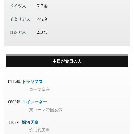
ドイツ人
517名
イタリア人
442名
ロシア人
213名
本日が命日の人
0117年
トラヤヌス
ローマ皇帝
0803年
エイレーネー
東ローマ帝国女帝
1107年
堀河天皇
第73代天皇