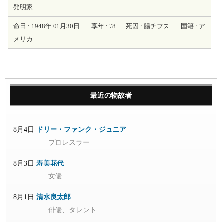
発明家
命日 :
1948年
01月30日
享年 :
78
死因 : 腸チフス
国籍 :
ア
メリカ
最近の物故者
8月4日
ドリー・ファンク・ジュニア
プロレスラー
8月3日
寿美花代
女優
8月1日
清水良太郎
俳優、タレント