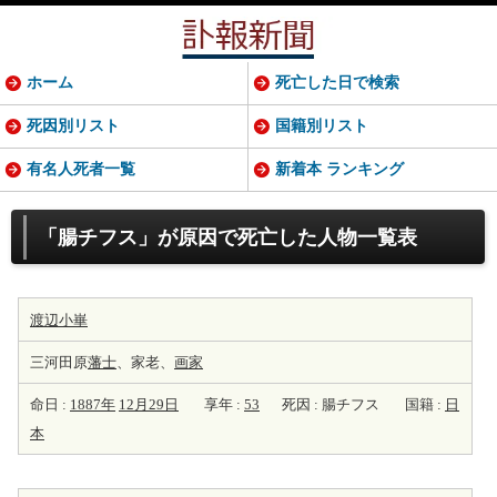
ホーム
死亡した日で検索
死因別リスト
国籍別リスト
有名人死者一覧
新着本 ランキング
「腸チフス」が原因で死亡した人物一覧表
渡辺小崋
三河田原
藩士
、家老、
画家
命日 :
1887年
12月29日
享年 :
53
死因 : 腸チフス
国籍 :
日
本