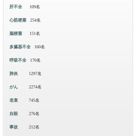
肝不全
109名
心筋梗塞
254名
脳梗塞
151名
多臓器不全
160名
呼吸不全
170名
肺炎
1297名
がん
2274名
老衰
745名
自殺
276名
事故
212名