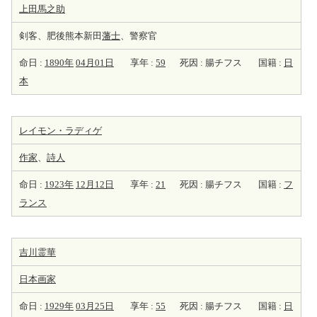
上田馬之助
剣客、肥後熊本新田
藩士
、警察官
命日 :
1890年
04月01日
享年 :
59
死因 : 腸チフス
国籍 :
日
本
レイモン・ラディゲ
作家
、
詩人
命日 :
1923年
12月12日
享年 :
21
死因 : 腸チフス
国籍 :
フ
ランス
吉川霊華
日本
画家
命日 :
1929年
03月25日
享年 :
55
死因 : 腸チフス
国籍 :
日