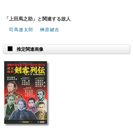
「上田馬之助」と関連する故人
司馬遼太郎
榊原鍵吉
推定関連画像