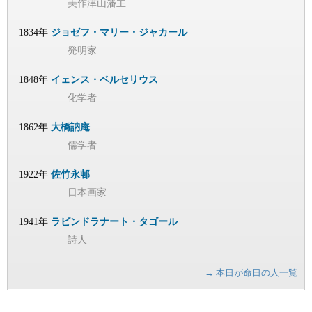
美作津山藩主
1834年
ジョゼフ・マリー・ジャカール
発明家
1848年
イェンス・ベルセリウス
化学者
1862年
大橋訥庵
儒学者
1922年
佐竹永邨
日本画家
1941年
ラビンドラナート・タゴール
詩人
→ 本日が命日の人一覧