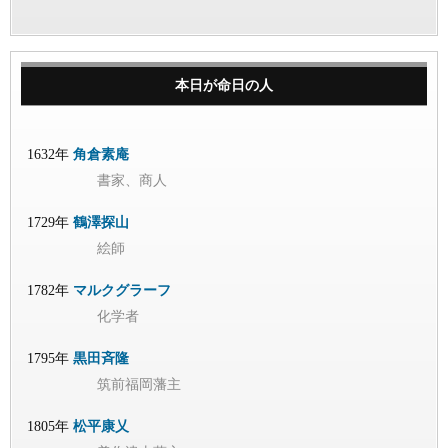
本日が命日の人
1632年
角倉素庵
書家、商人
1729年
鶴澤探山
絵師
1782年
マルクグラーフ
化学者
1795年
黒田斉隆
筑前福岡藩主
1805年
松平康乂