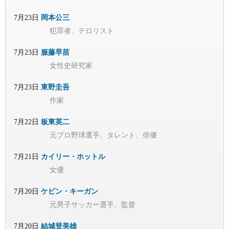
7月23日
岡本公三
犯罪者、テロリスト
7月23日
服藤早苗
女性史研究家
7月23日
東野圭吾
作家
7月22日
板東英二
元プロ野球選手、タレント、俳優
7月21日
カイリー・ホットル
女優
7月20日
ケビン・キーガン
元男子サッカー選手、監督
7月20日
結城登美雄