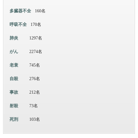
多臓器不全
160名
呼吸不全
170名
肺炎
1297名
がん
2274名
老衰
745名
自殺
276名
事故
212名
射殺
73名
死刑
103名