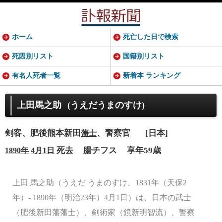
ホーム
死亡した日で検索
死因別リスト
国籍別リスト
有名人死者一覧
新着本 ランキング
上田馬之助
(うえだうまのすけ)
剣客、肥後熊本新田
、警察官
[日本]
藩士
死去
腸チフス
享年59歳
1890年
4月1日
上田 馬之助（うえだ うまのすけ、1831年（天保2
年）- 1890年（明治23年）4月1日）は、日本の武士
（肥後新田藩藩士）、剣術家（鏡新明智流）、警察