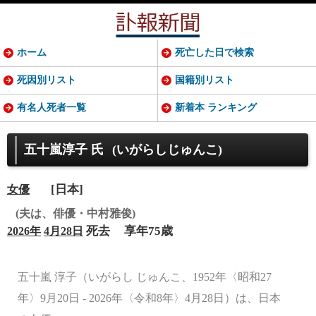
ホーム
死亡した日で検索
死因別リスト
国籍別リスト
有名人死者一覧
新着本 ランキング
五十嵐淳子 氏
(いがらしじゅんこ)
[日本]
女優
(夫は、俳優・中村雅俊)
死去
享年75歳
2026年
4月28日
五十嵐 淳子（いがらし じゅんこ、1952年〈昭和27
年〉9月20日 - 2026年〈令和8年〉4月28日）は、日本