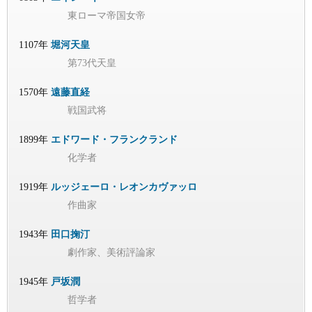
東ローマ帝国女帝
1107年
堀河天皇
第73代天皇
1570年
遠藤直経
戦国武将
1899年
エドワード・フランクランド
化学者
1919年
ルッジェーロ・レオンカヴァッロ
作曲家
1943年
田口掬汀
劇作家、美術評論家
1945年
戸坂潤
哲学者