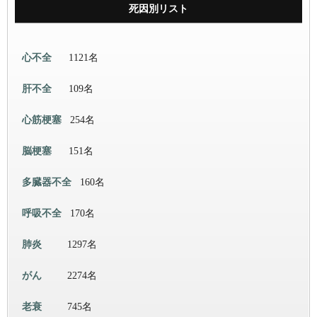
死因別リスト
心不全
1121名
肝不全
109名
心筋梗塞
254名
脳梗塞
151名
多臓器不全
160名
呼吸不全
170名
肺炎
1297名
がん
2274名
老衰
745名