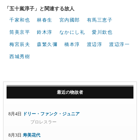
「五十嵐淳子」と関連する故人
千家和也
林春生
宮内國郎
有馬三恵子
筒美京平
鈴木淳
なかにし礼
愛川欽也
梅宮辰夫
森繁久彌
橋本淳
渡辺淳
渡辺淳一
西城秀樹
最近の物故者
8月4日
ドリー・ファンク・ジュニア
プロレスラー
8月3日
寿美花代