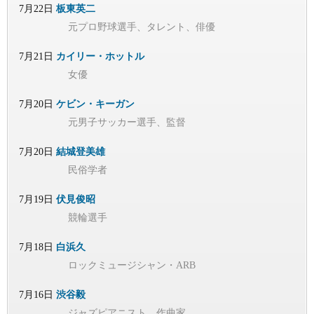
7月22日
板東英二
元プロ野球選手、タレント、俳優
7月21日
カイリー・ホットル
女優
7月20日
ケビン・キーガン
元男子サッカー選手、監督
7月20日
結城登美雄
民俗学者
7月19日
伏見俊昭
競輪選手
7月18日
白浜久
ロックミュージシャン・ARB
7月16日
渋谷毅
ジャズピアニスト、作曲家