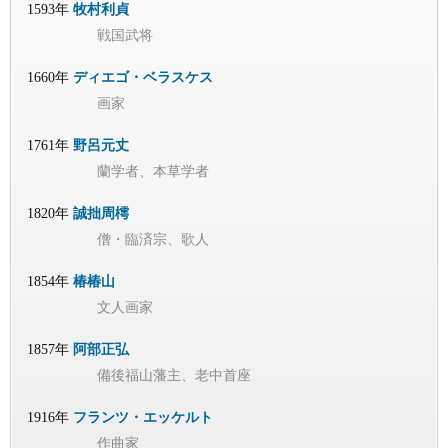
1593年
牧村利貞
戦国武将
1660年
ディエゴ・ベラスケス
画家
1761年
野呂元丈
蘭学者、本草学者
1820年
誠拙周樗
僧・臨済宗、歌人
1854年
椿椿山
文人画家
1857年
阿部正弘
備後福山藩主、老中首座
1916年
フランツ・エッケルト
作曲家