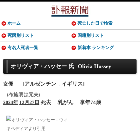
ホーム
死亡した日で検索
死因別リスト
国籍別リスト
有名人死者一覧
新着本 ランキング
オリヴィア・ハッセー 氏
Olivia Hussey
[アルゼンチン→イギリス]
女優
(布施明は元夫)
死去
乳がん
享年74歳
2024年
12月27日