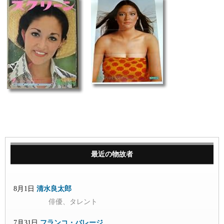
最近の物故者
8月1日
清水良太郎
俳優、タレント
7月31日
フランコ・バレージ