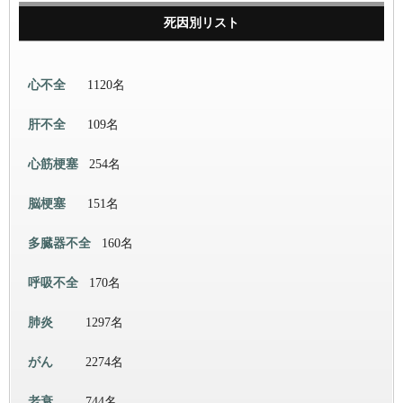
死因別リスト
心不全
1120名
肝不全
109名
心筋梗塞
254名
脳梗塞
151名
多臓器不全
160名
呼吸不全
170名
肺炎
1297名
がん
2274名
老衰
744名