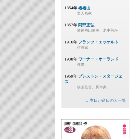
1854年
椿椿山
文人画家
1857年
阿部正弘
備後福山藩主、老中首座
1916年
フランツ・エッケルト
作曲家
1938年
ワーナー・オーランド
俳優
1959年
プレストン・スタージェ
ス
映画監督、脚本家
→ 本日が命日の人一覧