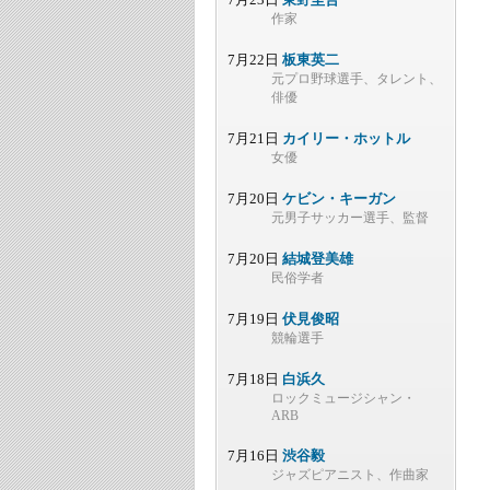
作家
7月22日
板東英二
元プロ野球選手、タレント、
俳優
7月21日
カイリー・ホットル
女優
7月20日
ケビン・キーガン
元男子サッカー選手、監督
7月20日
結城登美雄
民俗学者
7月19日
伏見俊昭
競輪選手
7月18日
白浜久
ロックミュージシャン・
ARB
7月16日
渋谷毅
ジャズピアニスト、作曲家