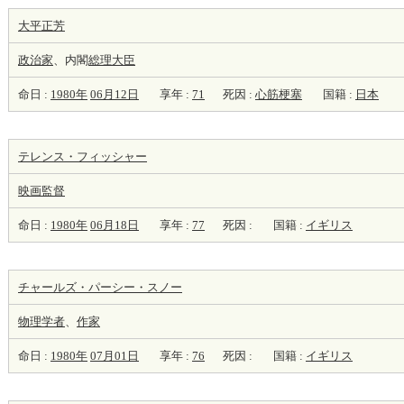
大平正芳
政治家
、内閣
総理大臣
命日 :
1980年
06月12日
享年 :
71
死因 :
心筋梗塞
国籍 :
日本
テレンス・フィッシャー
映画監督
命日 :
1980年
06月18日
享年 :
77
死因 :
国籍 :
イギリス
チャールズ・パーシー・スノー
物理学者
、
作家
命日 :
1980年
07月01日
享年 :
76
死因 :
国籍 :
イギリス