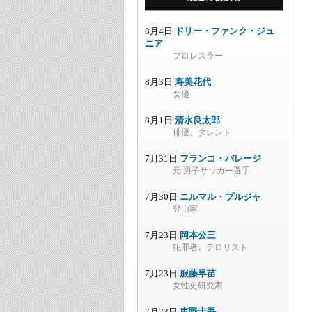
8月4日
ドリー・ファンク・ジュ
ニア
プロレスラー
8月3日
寿美花代
女優
8月1日
清水良太郎
俳優、タレント
7月31日
フランコ・バレージ
元 男子サッカー選手
7月30日
ニルマル・プルジャ
登山家
7月23日
岡本公三
犯罪者、テロリスト
7月23日
服藤早苗
女性史研究家
7月23日
東野圭吾