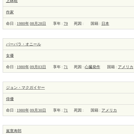
上林暁
作家
命日 :
1980年
08月28日
享年 :
79
死因 :
国籍 :
日本
バーバラ・オニール
女優
命日 :
1980年
09月03日
享年 :
71
死因 :
心臓発作
国籍 :
アメリカ
ジョン・マクガイヤー
俳優
命日 :
1980年
09月30日
享年 :
71
死因 :
国籍 :
アメリカ
嵐寛寿郎