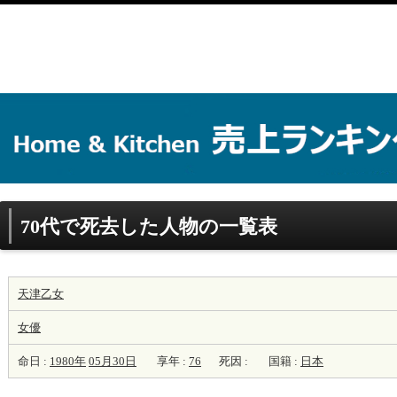
70代で死去した人物の一覧表
天津乙女
女優
命日 :
1980年
05月30日
享年 :
76
死因 :
国籍 :
日本