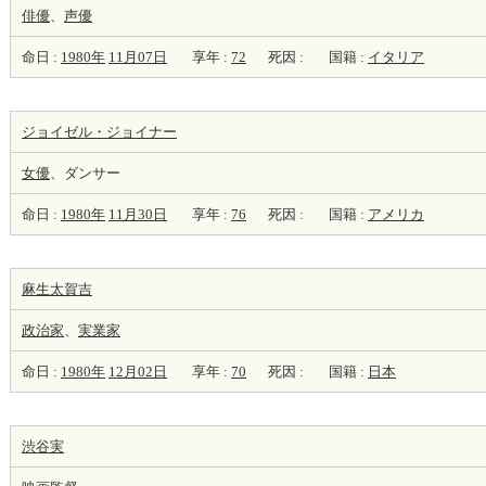
俳優
、
声優
命日 :
1980年
11月07日
享年 :
72
死因 :
国籍 :
イタリア
ジョイゼル・ジョイナー
女優
、ダンサー
命日 :
1980年
11月30日
享年 :
76
死因 :
国籍 :
アメリカ
麻生太賀吉
政治家
、
実業家
命日 :
1980年
12月02日
享年 :
70
死因 :
国籍 :
日本
渋谷実