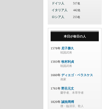
ドイツ人
517名
イタリア人
442名
ロシア人
213名
本日が命日の人
1578年
尼子勝久
戦国武将
1593年
牧村利貞
戦国武将
1660年
ディエゴ・ベラスケス
画家
1761年
野呂元丈
蘭学者、本草学者
1820年
誠拙周樗
僧・臨済宗、歌人