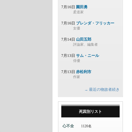
7月16日
園田勇
柔道家
7月16日
ブレンダ・フリッカー
女優
7月14日
山田五郎
評論家、編集者
7月13日
サム・ニール
俳優
7月13日
赤松利市
作家
→ 最近の物故者続き
死因別リスト
心不全
1120名