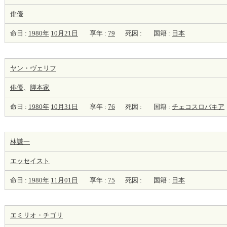
俳優
命日 :
1980年
10月21日
享年 :
79
死因 :
国籍 :
日本
ヤン・ヴェリフ
俳優
、
脚本家
命日 :
1980年
10月31日
享年 :
76
死因 :
国籍 :
チェコスロバキア
林謙一
エッセイスト
命日 :
1980年
11月01日
享年 :
75
死因 :
国籍 :
日本
エミリオ・チゴリ