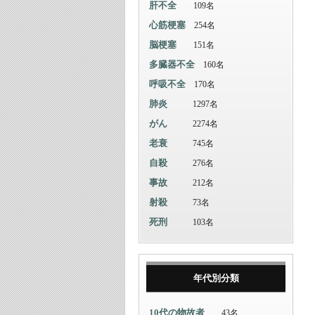
肝不全
109名
心筋梗塞
254名
脳梗塞
151名
多臓器不全
160名
呼吸不全
170名
肺炎
1297名
がん
2274名
老衰
745名
自殺
276名
事故
212名
射殺
73名
死刑
103名
年代別分類
10代の物故者
43名