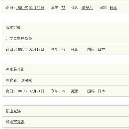
命日 :
1981年
01月30日
享年 :
75
死因 :
胃がん
国籍 :
日本
藤本定義
元
プロ野球
監督
命日 :
1981年
02月18日
享年 :
78
死因 :
国籍 :
日本
冲永荘兵衛
教育者、
政治家
命日 :
1981年
02月21日
享年 :
79
死因 :
国籍 :
日本
影山光洋
報道
写真家