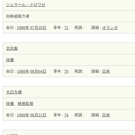
ジェラール・クロワゼ
自称超能力者
命日 :
1980年
07月20日
享年 :
72
死因 :
国籍 :
オランダ
北沢彪
俳優
命日 :
1980年
08月04日
享年 :
70
死因 :
国籍 :
日本
大日方傳
俳優
、
映画監督
命日 :
1980年
08月21日
享年 :
74
死因 :
国籍 :
日本