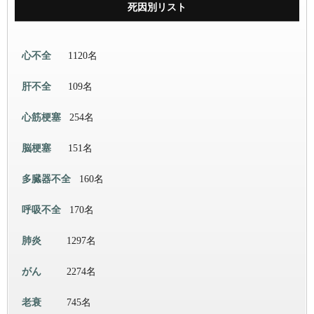
死因別リスト
心不全
1120名
肝不全
109名
心筋梗塞
254名
脳梗塞
151名
多臓器不全
160名
呼吸不全
170名
肺炎
1297名
がん
2274名
老衰
745名