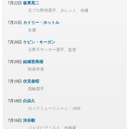
7月22日
板東英二
元プロ野球選手、タレント、俳優
7月21日
カイリー・ホットル
女優
7月20日
ケビン・キーガン
元男子サッカー選手、監督
7月20日
結城登美雄
民俗学者
7月19日
伏見俊昭
競輪選手
7月18日
白浜久
ロックミュージシャン・ARB
7月16日
渋谷毅
ジャズピアニスト、作曲家