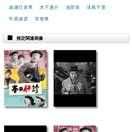
成瀬巳喜男
木下惠介
池部良
淡島千景
牛原虚彦
笠智衆
推定関連画像