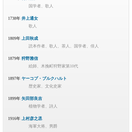
国学者、歌人
1738年
井上通女
歌人
1809年
上田秋成
読本作者、歌人、茶人、国学者、俳人
1879年
狩野雅信
絵師、木挽町狩野家第10代
1897年
ヤーコプ・ブルクハルト
歴史家、文化史家
1899年
矢田部良吉
植物学者、詩人
1916年
上村彦之丞
海軍大将、男爵