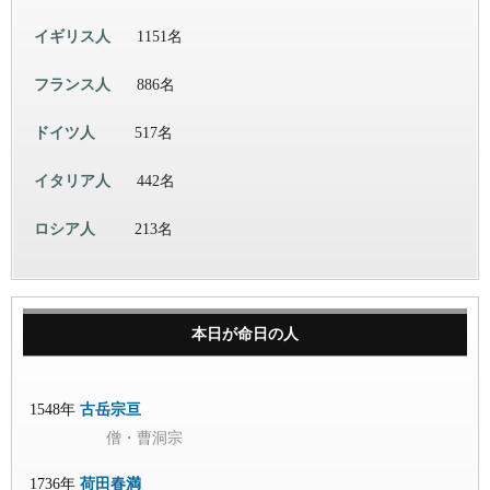
イギリス人
1151名
フランス人
886名
ドイツ人
517名
イタリア人
442名
ロシア人
213名
本日が命日の人
1548年
古岳宗亘
僧・曹洞宗
1736年
荷田春満