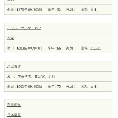
命日 :
1875年
09月03日
享年 :
52
死因 :
国籍 :
日本
イワン・ツルゲーネフ
作家
命日 :
1883年
09月03日
享年 :
66
死因 :
国籍 :
ロシア
津田真道
幕臣、啓蒙学者、
政治家
、男爵
命日 :
1903年
09月03日
享年 :
75
死因 :
国籍 :
日本
守住周魚
日本
画家