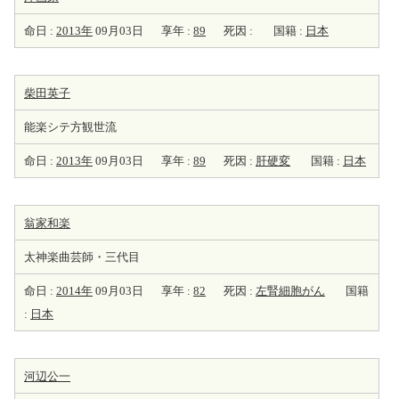
命日 :
2013年
09月03日
享年 :
89
死因 :
国籍 :
日本
柴田英子
能楽シテ方観世流
命日 :
2013年
09月03日
享年 :
89
死因 :
肝硬変
国籍 :
日本
翁家和楽
太神楽曲芸師・三代目
命日 :
2014年
09月03日
享年 :
82
死因 :
左腎細胞がん
国籍
:
日本
河辺公一