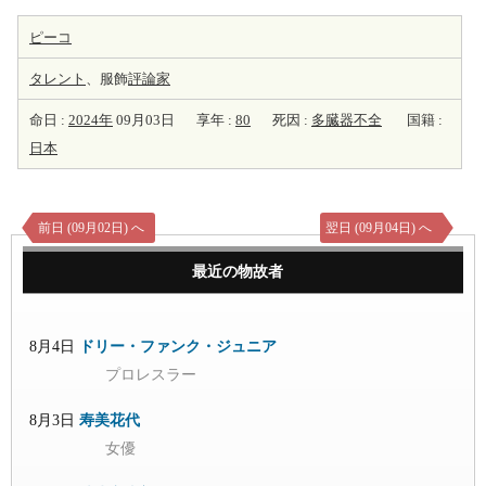
ピーコ
タレント
、服飾
評論家
命日 :
2024年
09月03日
享年 :
80
死因 :
多臓器不全
国籍 :
日本
前日 (09月02日) へ
翌日 (09月04日) へ
最近の物故者
8月4日
ドリー・ファンク・ジュニア
プロレスラー
8月3日
寿美花代
女優