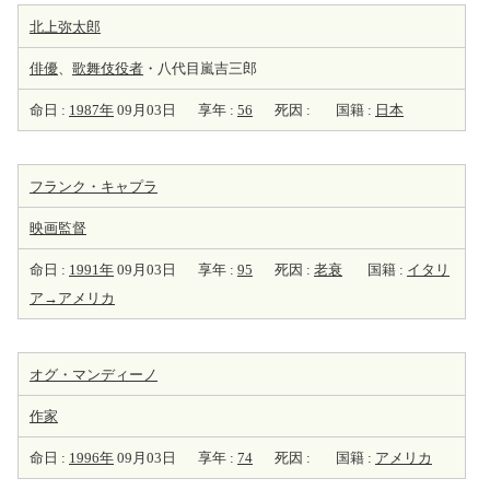
北上弥太郎
俳優
、
歌舞伎役者
・八代目嵐吉三郎
命日 :
1987年
09月03日
享年 :
56
死因 :
国籍 :
日本
フランク・キャプラ
映画監督
命日 :
1991年
09月03日
享年 :
95
死因 :
老衰
国籍 :
イタリ
ア→アメリカ
オグ・マンディーノ
作家
命日 :
1996年
09月03日
享年 :
74
死因 :
国籍 :
アメリカ