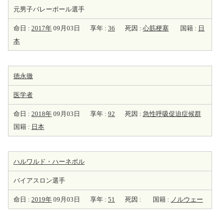
元男子バレーボール選手
命日 :
2017年
09月03日
享年 :
36
死因 :
心筋梗塞
国籍 :
日
本
徳永徹
医学者
命日 :
2018年
09月03日
享年 :
92
死因 :
急性呼吸促迫症候群
国籍 :
日本
ハルワルド・ハーネボル
バイアスロン選手
命日 :
2019年
09月03日
享年 :
51
死因 :
国籍 :
ノルウェー