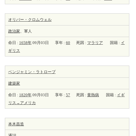
オリバー・クロムウェル
政治家
、軍人
命日 :
1658年
09月03日
享年 :
60
死因 :
マラリア
国籍 :
イ
ギリス
ベンジャミン・ラトローブ
建築家
命日 :
1820年
09月03日
享年 :
57
死因 :
黄熱病
国籍 :
イギ
リス→アメリカ
本木昌造
通詞