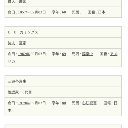
俳人
、
書家
命日 :
1957年
09月03日
享年 :
68
死因 :
国籍 :
日本
E・E・カミングス
詩人
、
画家
命日 :
1962年
09月03日
享年 :
69
死因 :
脳卒中
国籍 :
アメ
リカ
三遊亭圓生
落語家
・6代目
命日 :
1979年
09月03日
享年 :
80
死因 :
心筋梗塞
国籍 :
日
本