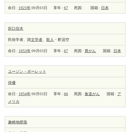
命日 :
1925年
09月03日
享年 :
67
死因 :
国籍 :
日本
折口信夫
民俗学者、国
文学者
、
歌人
・釈迢空
命日 :
1953年
09月03日
享年 :
67
死因 :
胃がん
国籍 :
日本
ユージン・ポーレット
俳優
命日 :
1954年
09月03日
享年 :
66
死因 :
食道がん
国籍 :
ア
メリカ
兼崎地橙孫