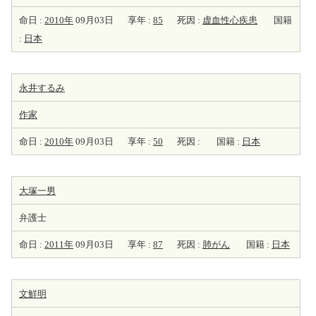
命日 :
2010年
09月03日
享年 :
85
死因 :
虚血性心疾患
国籍
:
日本
永井するみ
作家
命日 :
2010年
09月03日
享年 :
50
死因 :
国籍 :
日本
大塚一男
弁護士
命日 :
2011年
09月03日
享年 :
87
死因 :
肺がん
国籍 :
日本
文鮮明