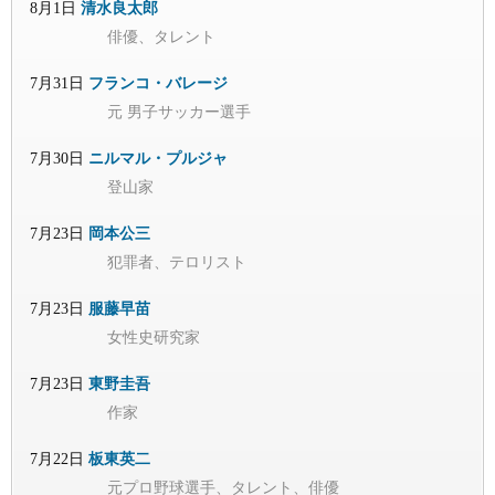
8月1日
清水良太郎
俳優、タレント
7月31日
フランコ・バレージ
元 男子サッカー選手
7月30日
ニルマル・プルジャ
登山家
7月23日
岡本公三
犯罪者、テロリスト
7月23日
服藤早苗
女性史研究家
7月23日
東野圭吾
作家
7月22日
板東英二
元プロ野球選手、タレント、俳優