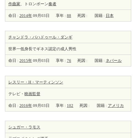
作曲家
、トロンボーン
奏者
命日 :
2014年
09月03日
享年 :
88
死因 :
国籍 :
日本
チャンドラ・バハドゥール・ダンギ
世界一低身長でギネス認定の成人男性
命日 :
2015年
09月03日
享年 :
76
死因 :
国籍 :
ネパール
レスリー・H・マーティンソン
テレビ・
映画監督
命日 :
2016年
09月03日
享年 :
102
死因 :
国籍 :
アメリカ
シュガー・ラモス