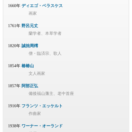
1660年
ディエゴ・ベラスケス
画家
1761年
野呂元丈
蘭学者、本草学者
1820年
誠拙周樗
僧・臨済宗、歌人
1854年
椿椿山
文人画家
1857年
阿部正弘
備後福山藩主、老中首座
1916年
フランツ・エッケルト
作曲家
1938年
ワーナー・オーランド