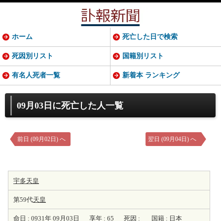
ホーム
死亡した日で検索
死因別リスト
国籍別リスト
有名人死者一覧
新着本 ランキング
09月03日に死亡した人一覧
前日 (09月02日) へ
翌日 (09月04日) へ
宇多天皇
第59代
天皇
命日 :
0931年
09月03日
享年 :
65
死因 :
国籍 :
日本