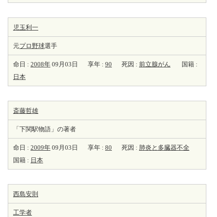
児玉利一
元
プロ野球
選手
命日 :
2008年
09月03日
享年 :
90
死因 :
前立腺がん
国籍 :
日本
斎藤哲雄
「下関駅物語」の著者
命日 :
2009年
09月03日
享年 :
80
死因 :
肺炎と多臓器不全
国籍 :
日本
西島安則
工学者