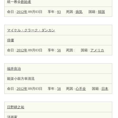
統一教会
創始者
命日 :
2012年
09月03日
享年 :
93
死因 :
病気
国籍 :
韓国
マイケル・クラーク・ダンカン
俳優
命日 :
2012年
09月03日
享年 :
56
死因 :
国籍 :
アメリカ
福井良治
能楽小鼓方幸清流
命日 :
2012年
09月03日
享年 :
58
死因 :
心不全
国籍 :
日本
日野耕之祐
洋
画家