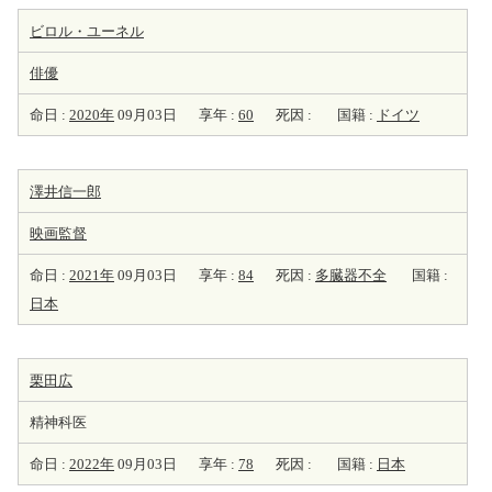
ビロル・ユーネル
俳優
命日 :
2020年
09月03日
享年 :
60
死因 :
国籍 :
ドイツ
澤井信一郎
映画監督
命日 :
2021年
09月03日
享年 :
84
死因 :
多臓器不全
国籍 :
日本
栗田広
精神科医
命日 :
2022年
09月03日
享年 :
78
死因 :
国籍 :
日本