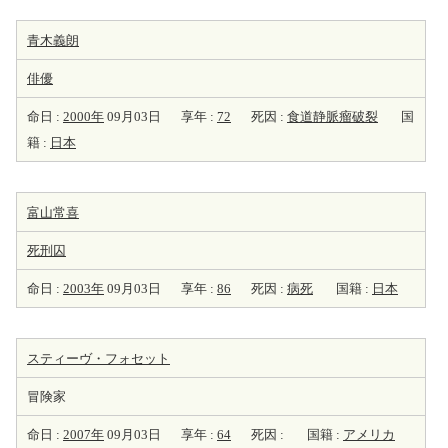
青木義朗
俳優
命日 :
2000年
09月03日
享年 :
72
死因 :
食道静脈瘤破裂
国
籍 :
日本
富山常喜
死刑囚
命日 :
2003年
09月03日
享年 :
86
死因 :
病死
国籍 :
日本
スティーヴ・フォセット
冒険家
命日 :
2007年
09月03日
享年 :
64
死因 :
国籍 :
アメリカ