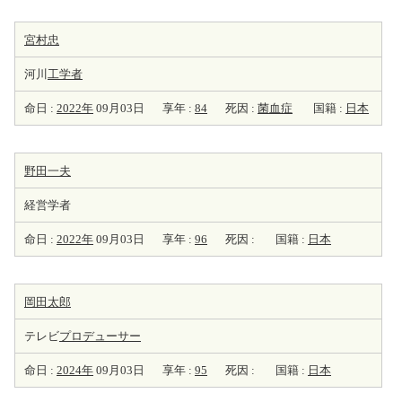
宮村忠
河川
工学者
命日 :
2022年
09月03日
享年 :
84
死因 :
菌血症
国籍 :
日本
野田一夫
経営学者
命日 :
2022年
09月03日
享年 :
96
死因 :
国籍 :
日本
岡田太郎
テレビ
プロデューサー
命日 :
2024年
09月03日
享年 :
95
死因 :
国籍 :
日本