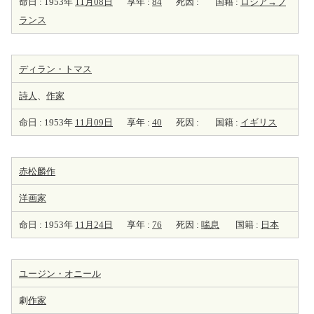
命日 : 1953年
11月08日
享年 :
84
死因 :
国籍 :
ロシア→フ
ランス
ディラン・トマス
詩人
、
作家
命日 : 1953年
11月09日
享年 :
40
死因 :
国籍 :
イギリス
赤松麟作
洋
画家
命日 : 1953年
11月24日
享年 :
76
死因 :
喘息
国籍 :
日本
ユージン・オニール
劇
作家