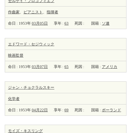
セルゲイ・プロコフィエフ
作曲家
、
ピアニスト
、
指揮者
命日 : 1953年
03月05日
享年 :
63
死因 :
国籍 :
ソ連
エドワード・セジウィック
映画監督
命日 : 1953年
03月07日
享年 :
65
死因 :
国籍 :
アメリカ
ジャン・チョクラルスキー
化学者
命日 : 1953年
04月22日
享年 :
69
死因 :
国籍 :
ポーランド
モイズ・キスリング