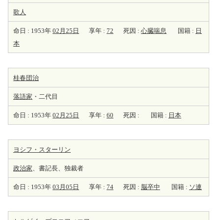
歌人
命日 : 1953年
02月25日
享年 :
72
死因 :
心臓喘息
国籍 :
日
本
桂春団治
落語家
・二代目
命日 : 1953年
02月25日
享年 :
60
死因 :
国籍 :
日本
ヨシフ・スターリン
政治家
、書記長、独裁者
命日 : 1953年
03月05日
享年 :
74
死因 :
脳卒中
国籍 :
ソ連