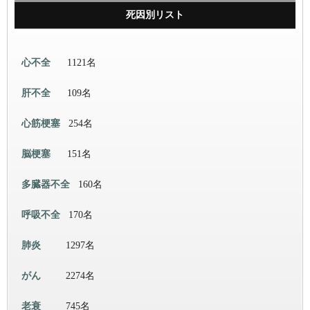
死因別リスト
心不全
1121名
肝不全
109名
心筋梗塞
254名
脳梗塞
151名
多臓器不全
160名
呼吸不全
170名
肺炎
1297名
がん
2274名
老衰
745名