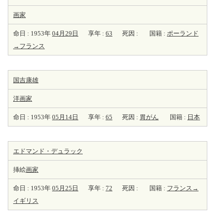
画家
命日 : 1953年
04月29日
享年 :
63
死因 :
国籍 :
ポーランド
→フランス
国吉康雄
洋
画家
命日 : 1953年
05月14日
享年 :
65
死因 :
胃がん
国籍 :
日本
エドマンド・デュラック
挿絵
画家
命日 : 1953年
05月25日
享年 :
72
死因 :
国籍 :
フランス→
イギリス