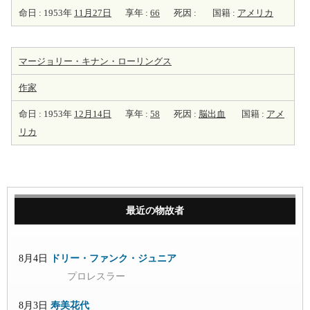
命日 : 1953年
11月27日
享年 :
66
死因 :
国籍 :
アメリカ
マージョリー・キナン・ローリングス
作家
命日 : 1953年
12月14日
享年 :
58
死因 :
脳出血
国籍 :
アメ
リカ
最近の物故者
8月4日
ドリー・ファンク・ジュニア
プロレスラー
8月3日
寿美花代