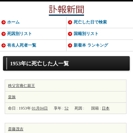
ホーム
死亡した日で検索
死因別リスト
国籍別リスト
有名人死者一覧
新着本 ランキング
1953年に死亡した人一覧
秩父宮雍仁親王
皇族
命日 : 1953年
01月04日
享年 :
52
死因 :
国籍 :
日本
斎藤茂吉