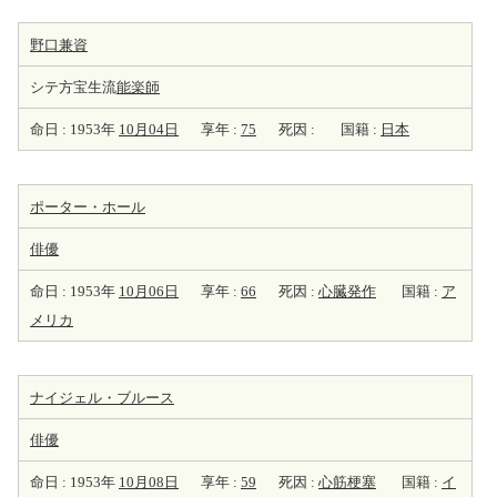
野口兼資
シテ方宝生流
能楽師
命日 : 1953年
10月04日
享年 :
75
死因 :
国籍 :
日本
ポーター・ホール
俳優
命日 : 1953年
10月06日
享年 :
66
死因 :
心臓発作
国籍 :
ア
メリカ
ナイジェル・ブルース
俳優
命日 : 1953年
10月08日
享年 :
59
死因 :
心筋梗塞
国籍 :
イ