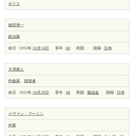
ギリス
徳田球一
政治家
命日 : 1953年
10月14日
享年 :
60
死因 :
国籍 :
日本
大澤壽人
作曲家
、
指揮者
命日 : 1953年
10月28日
享年 :
48
死因 :
脳溢血
国籍 :
日本
イヴァン・ブーニン
作家