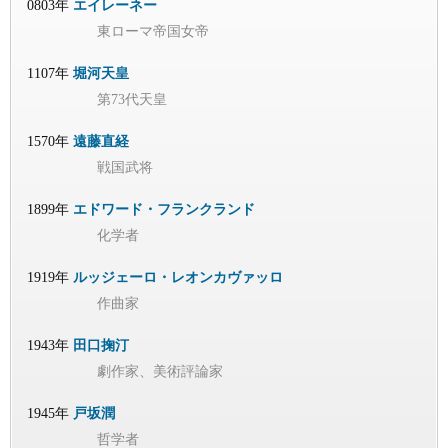
0803年
エイレーネー
東ローマ帝国女帝
1107年
堀河天皇
第73代天皇
1570年
遠藤直経
戦国武将
1899年
エドワード・フランクランド
化学者
1919年
ルッジェーロ・レオンカヴァッロ
作曲家
1943年
田口掬汀
劇作家、美術評論家
1945年
戸坂潤
哲学者