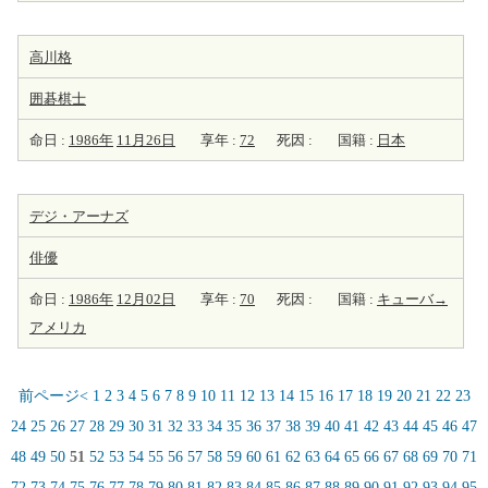
高川格
囲碁棋士
命日 :
1986年
11月26日
享年 :
72
死因 :
国籍 :
日本
デジ・アーナズ
俳優
命日 :
1986年
12月02日
享年 :
70
死因 :
国籍 :
キューバ→
アメリカ
前ページ<
1
2
3
4
5
6
7
8
9
10
11
12
13
14
15
16
17
18
19
20
21
22
23
24
25
26
27
28
29
30
31
32
33
34
35
36
37
38
39
40
41
42
43
44
45
46
47
48
49
50
51
52
53
54
55
56
57
58
59
60
61
62
63
64
65
66
67
68
69
70
71
72
73
74
75
76
77
78
79
80
81
82
83
84
85
86
87
88
89
90
91
92
93
94
95