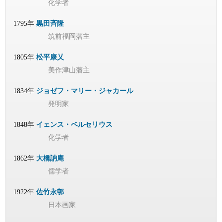
化学者
1795年
黒田斉隆
筑前福岡藩主
1805年
松平康乂
美作津山藩主
1834年
ジョゼフ・マリー・ジャカール
発明家
1848年
イェンス・ベルセリウス
化学者
1862年
大橋訥庵
儒学者
1922年
佐竹永邨
日本画家