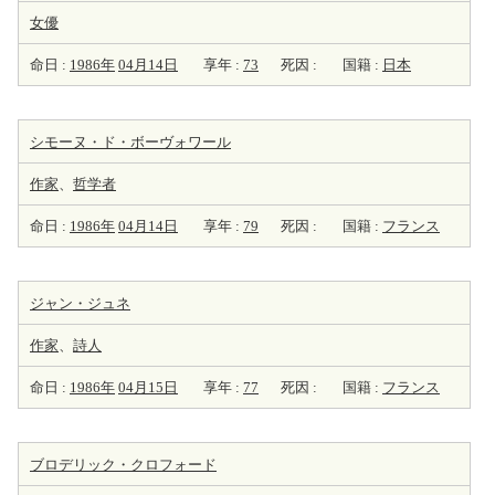
女優
命日 :
1986年
04月14日
享年 :
73
死因 :
国籍 :
日本
シモーヌ・ド・ボーヴォワール
作家
、
哲学者
命日 :
1986年
04月14日
享年 :
79
死因 :
国籍 :
フランス
ジャン・ジュネ
作家
、
詩人
命日 :
1986年
04月15日
享年 :
77
死因 :
国籍 :
フランス
ブロデリック・クロフォード