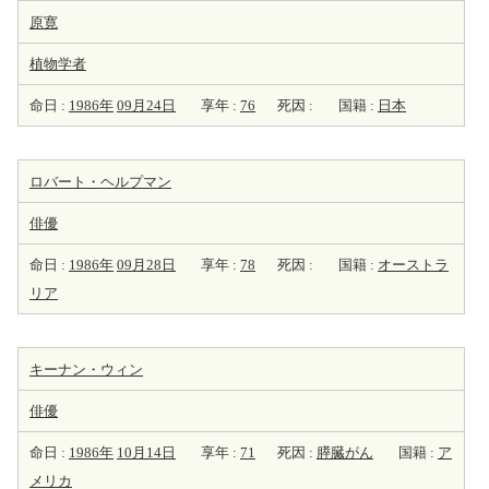
原寛
植物学者
命日 :
1986年
09月24日
享年 :
76
死因 :
国籍 :
日本
ロバート・ヘルプマン
俳優
命日 :
1986年
09月28日
享年 :
78
死因 :
国籍 :
オーストラ
リア
キーナン・ウィン
俳優
命日 :
1986年
10月14日
享年 :
71
死因 :
膵臓がん
国籍 :
ア
メリカ