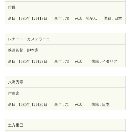
俳優
命日 :
1985年
12月18日
享年 :
78
死因 :
肺がん
国籍 :
日本
レナート・カステラーニ
映画監督
、
脚本家
命日 :
1985年
12月28日
享年 :
73
死因 :
国籍 :
イタリア
八洲秀章
作曲家
命日 :
1985年
12月30日
享年 :
71
死因 :
国籍 :
日本
土方重巳