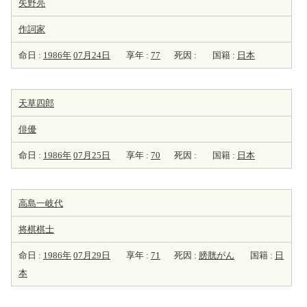
矢野亮
作詞家
命日 :
1986年
07月24日
享年 :
77
死因 :
国籍 :
日本
天草四郎
俳優
命日 :
1986年
07月25日
享年 :
70
死因 :
国籍 :
日本
高島一岐代
将棋棋士
命日 :
1986年
07月29日
享年 :
71
死因 :
膀胱がん
国籍 :
日
本