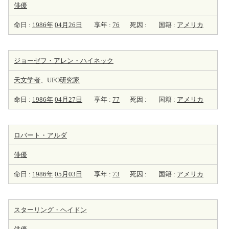
俳優
命日 :
1986年
04月26日
享年 :
76
死因 :
国籍 :
アメリカ
ジョーゼフ・アレン・ハイネック
天
文学者
、UFO
研究家
命日 :
1986年
04月27日
享年 :
77
死因 :
国籍 :
アメリカ
ロバート・アルダ
俳優
命日 :
1986年
05月03日
享年 :
73
死因 :
国籍 :
アメリカ
スターリング・ヘイドン