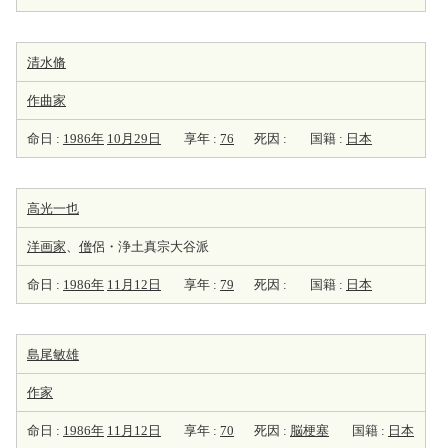
清水脩
作曲家
命日 :
1986年
10月29日
享年 :
76
死因 :
国籍 :
日本
高光一也
洋
画家
、
僧
侶・浄土真宗大谷派
命日 :
1986年
11月12日
享年 :
79
死因 :
国籍 :
日本
島尾敏雄
作家
命日 :
1986年
11月12日
享年 :
70
死因 :
脳梗塞
国籍 :
日本