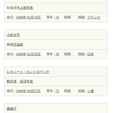
社会文化
人類学者
命日 :
1986年
02月19日
享年 :
76
死因 :
国籍 :
フランス
今村太平
映画
評論家
命日 :
1986年
02月26日
享年 :
76
死因 :
国籍 :
日本
レオニート・カントロヴィチ
数学者
、
経済学者
命日 :
1986年
04月07日
享年 :
75
死因 :
国籍 :
ソ連
森赫子