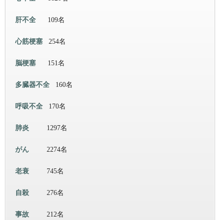
肝不全
109名
心筋梗塞
254名
脳梗塞
151名
多臓器不全
160名
呼吸不全
170名
肺炎
1297名
がん
2274名
老衰
745名
自殺
276名
事故
212名