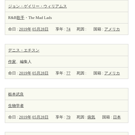
ジョン・ゲイリー・ウィリアムス
R&B
歌手
・The Mad Lads
命日 :
2019年
05月28日
享年 :
74
死因 :
国籍 :
アメリカ
デニス・エチスン
作家
、編集人
命日 :
2019年
05月28日
享年 :
77
死因 :
国籍 :
アメリカ
栃本武良
生物学者
命日 :
2019年
05月28日
享年 :
79
死因 :
病気
国籍 :
日本