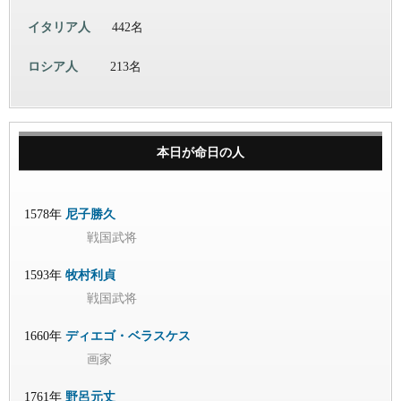
イタリア人
442名
ロシア人
213名
本日が命日の人
1578年
尼子勝久
戦国武将
1593年
牧村利貞
戦国武将
1660年
ディエゴ・ベラスケス
画家
1761年
野呂元丈