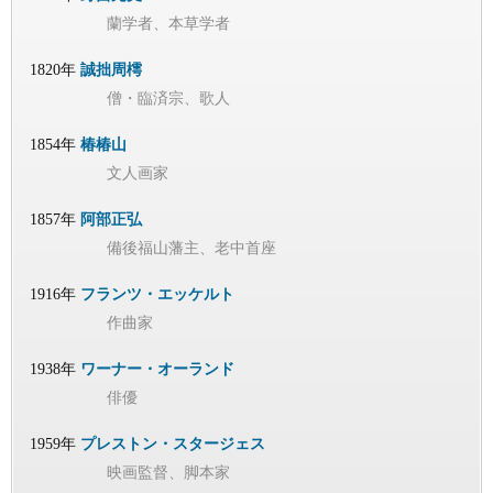
蘭学者、本草学者
1820年
誠拙周樗
僧・臨済宗、歌人
1854年
椿椿山
文人画家
1857年
阿部正弘
備後福山藩主、老中首座
1916年
フランツ・エッケルト
作曲家
1938年
ワーナー・オーランド
俳優
1959年
プレストン・スタージェス
映画監督、脚本家