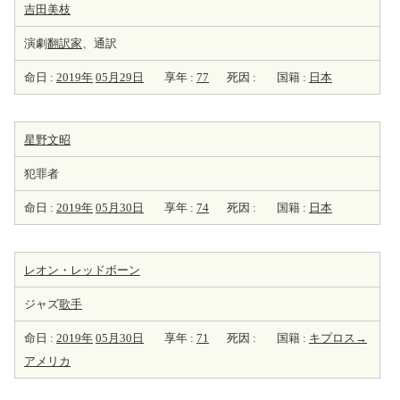
吉田美枝
演劇
翻訳家
、通訳
命日 :
2019年
05月29日
享年 :
77
死因 :
国籍 :
日本
星野文昭
犯罪者
命日 :
2019年
05月30日
享年 :
74
死因 :
国籍 :
日本
レオン・レッドボーン
ジャズ
歌手
命日 :
2019年
05月30日
享年 :
71
死因 :
国籍 :
キプロス→
アメリカ