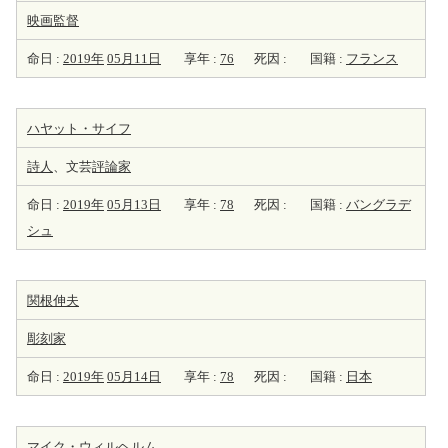
映画監督
命日 :
2019年
05月11日
享年 :
76
死因 :
国籍 :
フランス
ハヤット・サイフ
詩人
、文芸
評論家
命日 :
2019年
05月13日
享年 :
78
死因 :
国籍 :
バングラデ
シュ
関根伸夫
彫刻家
命日 :
2019年
05月14日
享年 :
78
死因 :
国籍 :
日本
マイク・ウィルヘルム