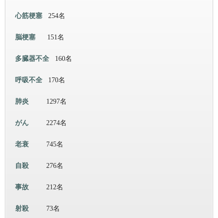
心筋梗塞
254名
脳梗塞
151名
多臓器不全
160名
呼吸不全
170名
肺炎
1297名
がん
2274名
老衰
745名
自殺
276名
事故
212名
射殺
73名