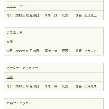
アニメ
ーター
命日 :
2019年
04月28日
享年 :
73
死因 :
国籍 :
アメリカ
アネモーネ
女優
命日 :
2019年
04月30日
享年 :
70
死因 :
国籍 :
フランス
ピーター・メイヒュー
俳優
命日 :
2019年
04月30日
享年 :
76
死因 :
国籍 :
イギリス
ロルフ・エクロート