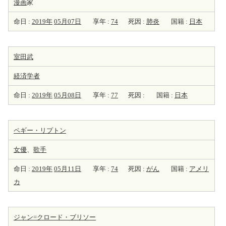
漫画
家
命日 :
2019年
05月07日
享年 :
74
死因 :
肺炎
国籍 :
日本
室田武
経済学者
命日 :
2019年
05月08日
享年 :
77
死因 :
国籍 :
日本
ペギー・リプトン
女優
、
歌手
命日 :
2019年
05月11日
享年 :
74
死因 :
がん
国籍 :
アメリ
カ
ジャン=クロード・ブリソー