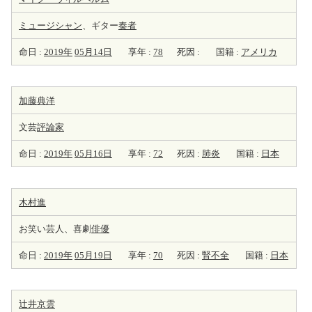
ミュージシャン
、ギター
奏者
命日 :
2019年
05月14日
享年 :
78
死因 :
国籍 :
アメリカ
加藤典洋
文芸
評論家
命日 :
2019年
05月16日
享年 :
72
死因 :
肺炎
国籍 :
日本
木村進
お笑い芸人、喜劇
俳優
命日 :
2019年
05月19日
享年 :
70
死因 :
腎不全
国籍 :
日本
辻井京雲