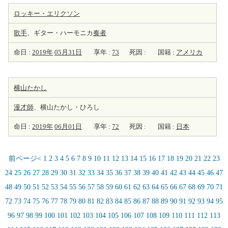
ロッキー・エリクソン
歌手
、ギター・ハーモニカ
奏者
命日 :
2019年
05月31日
享年 :
73
死因 :
国籍 :
アメリカ
横山たかし
漫才師
、横山たかし・ひろし
命日 :
2019年
06月01日
享年 :
72
死因 :
国籍 :
日本
前ページ<
1
2
3
4
5
6
7
8
9
10
11
12
13
14
15
16
17
18
19
20
21
22
23
24
25
26
27
28
29
30
31
32
33
34
35
36
37
38
39
40
41
42
43
44
45
46
47
48
49
50
51
52
53
54
55
56
57
58
59
60
61
62
63
64
65
66
67
68
69
70
71
72
73
74
75
76
77
78
79
80
81
82
83
84
85
86
87
88
89
90
91
92
93
94
95
96
97
98
99
100
101
102
103
104
105
106
107
108
109
110
111
112
113