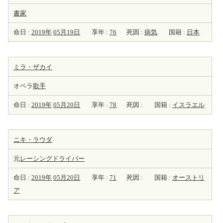
書家
命日 :
2019年
05月19日
享年 :
76
死因 :
病気
国籍 :
日本
ミラ・ザカイ
オペラ
歌手
命日 :
2019年
05月20日
享年 :
78
死因 :
国籍 :
イスラエル
ニキ・ラウダ
元
レーシング
ドライバー
命日 :
2019年
05月20日
享年 :
71
死因 :
国籍 :
オーストリ
ア