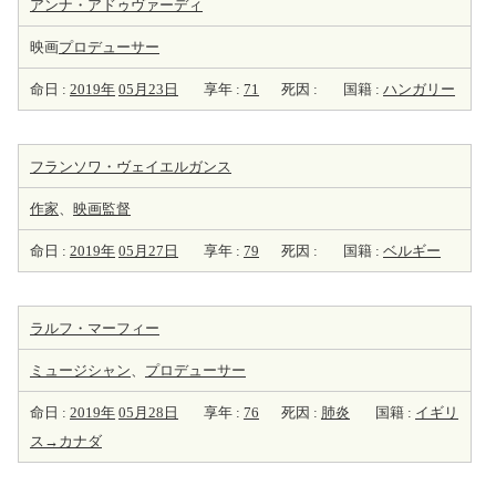
アンナ・アドゥヴァーディ
映画
プロデューサー
命日 :
2019年
05月23日
享年 :
71
死因 :
国籍 :
ハンガリー
フランソワ・ヴェイエルガンス
作家
、
映画監督
命日 :
2019年
05月27日
享年 :
79
死因 :
国籍 :
ベルギー
ラルフ・マーフィー
ミュージシャン
、
プロデューサー
命日 :
2019年
05月28日
享年 :
76
死因 :
肺炎
国籍 :
イギリ
ス→カナダ