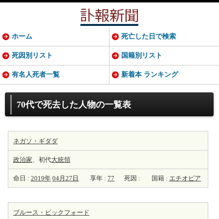
ホーム
死亡した日で検索
死因別リスト
国籍別リスト
有名人死者一覧
新着本 ランキング
70代で死去した人物の一覧表
ネガソ・ギダダ
政治家
、初代
大統領
命日 :
2019年
04月27日
享年 :
77
死因 :
国籍 :
エチオピア
ブルース・ビックフォード