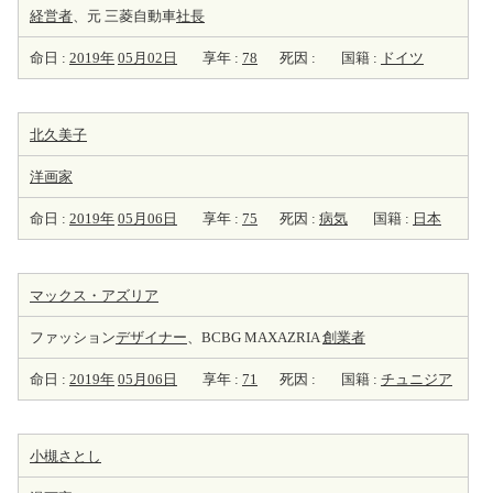
経営者
、元 三菱自動車
社長
命日 :
2019年
05月02日
享年 :
78
死因 :
国籍 :
ドイツ
北久美子
洋
画家
命日 :
2019年
05月06日
享年 :
75
死因 :
病気
国籍 :
日本
マックス・アズリア
ファッション
デザイナー
、BCBG MAXAZRIA
創業者
命日 :
2019年
05月06日
享年 :
71
死因 :
国籍 :
チュニジア
小槻さとし