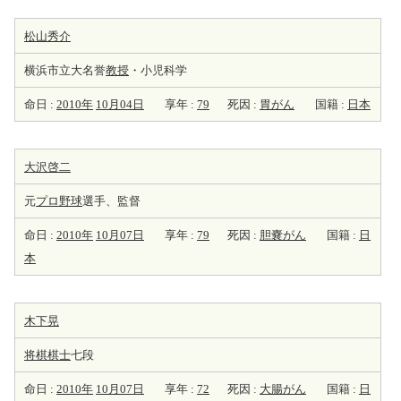
松山秀介
横浜市立大名誉
教授
・小児科学
命日 :
2010年
10月04日
享年 :
79
死因 :
胃がん
国籍 :
日本
大沢啓二
元
プロ野球
選手、監督
命日 :
2010年
10月07日
享年 :
79
死因 :
胆嚢がん
国籍 :
日
本
木下晃
将棋棋士
七段
命日 :
2010年
10月07日
享年 :
72
死因 :
大腸がん
国籍 :
日