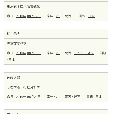
東京女子医大名誉
教授
命日 :
2010年
08月17日
享年 :
79
死因 :
国籍 :
日本
桜井信夫
児童文学
作家
命日 :
2010年
08月18日
享年 :
78
死因 :
ぜんそく発作
国籍
:
日本
佐藤方哉
心理学者
・行動分析学
命日 :
2010年
08月23日
享年 :
79
死因 :
轢死
国籍 :
日本