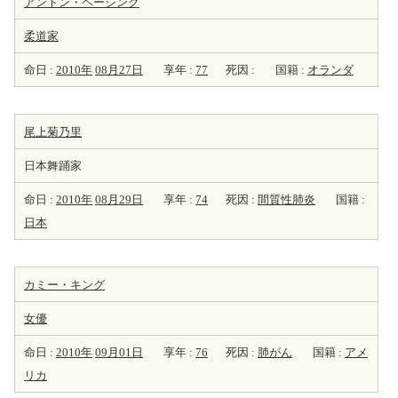
アントン・ヘーシンク
柔道家
命日 :
2010年
08月27日
享年 :
77
死因 :
国籍 :
オランダ
尾上菊乃里
日本舞踊家
命日 :
2010年
08月29日
享年 :
74
死因 :
間質性肺炎
国籍 :
日本
カミー・キング
女優
命日 :
2010年
09月01日
享年 :
76
死因 :
肺がん
国籍 :
アメ
リカ