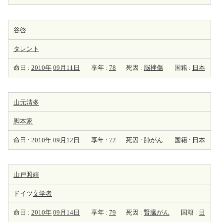
谷啓
タレント
命日 :
2010年
09月11日
享年 :
78
死因 :
脳挫傷
国籍 :
日本
山元清多
脚本家
命日 :
2010年
09月12日
享年 :
72
死因 :
肺がん
国籍 :
日本
山戸照靖
ドイツ
文学者
命日 :
2010年
09月14日
享年 :
79
死因 :
腎臓がん
国籍 :
日