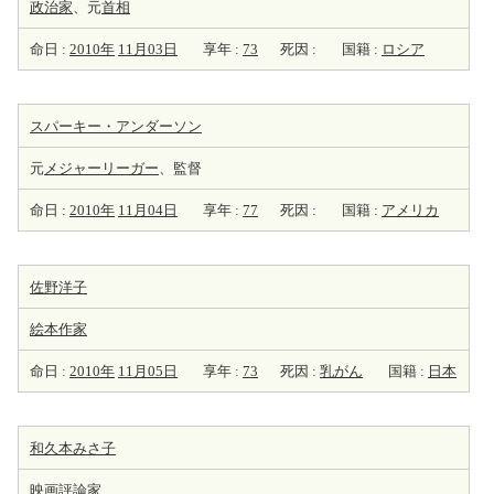
政治家
、元
首相
命日 :
2010年
11月03日
享年 :
73
死因 :
国籍 :
ロシア
スパーキー・アンダーソン
元
メジャーリーガー
、監督
命日 :
2010年
11月04日
享年 :
77
死因 :
国籍 :
アメリカ
佐野洋子
絵本
作家
命日 :
2010年
11月05日
享年 :
73
死因 :
乳がん
国籍 :
日本
和久本みさ子
映画
評論家