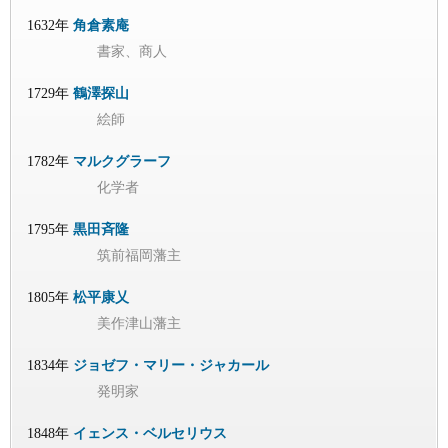
1632年
角倉素庵
書家、商人
1729年
鶴澤探山
絵師
1782年
マルクグラーフ
化学者
1795年
黒田斉隆
筑前福岡藩主
1805年
松平康乂
美作津山藩主
1834年
ジョゼフ・マリー・ジャカール
発明家
1848年
イェンス・ベルセリウス