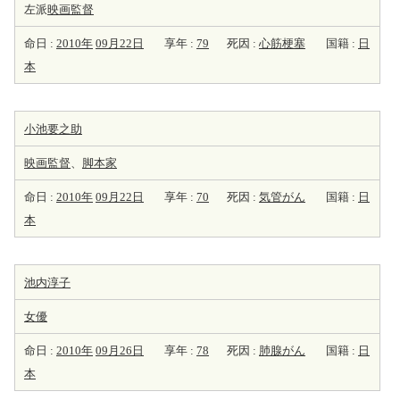
左派
映画監督
命日 :
2010年
09月22日
享年 :
79
死因 :
心筋梗塞
国籍 :
日
本
小池要之助
映画監督
、
脚本家
命日 :
2010年
09月22日
享年 :
70
死因 :
気管がん
国籍 :
日
本
池内淳子
女優
命日 :
2010年
09月26日
享年 :
78
死因 :
肺腺がん
国籍 :
日
本