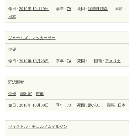
命日 :
2010年
10月19日
享年 :
79
死因 :
誤嚥性肺炎
国籍 :
日本
ジェームズ・マッカーサー
俳優
命日 :
2010年
10月28日
享年 :
74
死因 :
国籍 :
アメリカ
野沢那智
俳優
、
演出家
、
声優
命日 :
2010年
10月30日
享年 :
73
死因 :
肺がん
国籍 :
日本
ヴィクトル・チェルノムイルジン