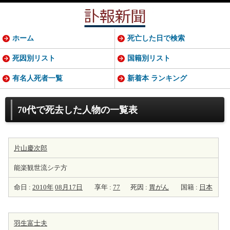
ホーム
死亡した日で検索
死因別リスト
国籍別リスト
有名人死者一覧
新着本 ランキング
70代で死去した人物の一覧表
片山慶次郎
能楽観世流シテ方
命日 :
2010年
08月17日
享年 :
77
死因 :
胃がん
国籍 :
日本
羽生富士夫