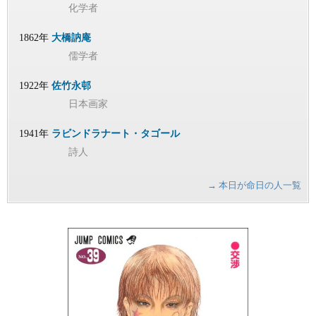
化学者
1862年
大橋訥庵
儒学者
1922年
佐竹永邨
日本画家
1941年
ラビンドラナート・タゴール
詩人
→ 本日が命日の人一覧