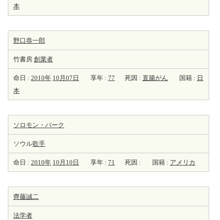
本
野口恭一郎
竹書房
創業者
命日 :
2010年
10月07日
享年 :
77
死因 :
直腸がん
国籍 :
日
本
ソロモン・バーク
ソウル
歌手
命日 :
2010年
10月10日
享年 :
71
死因 :
国籍 :
アメリカ
齊藤誠二
法学者