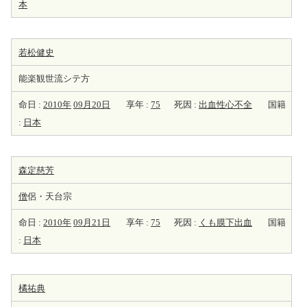
本
若松健史
能楽観世流シテ方
命日 :
2010年
09月20日
享年 :
75
死因 :
出血性心不全
国籍
:
日本
森定慈芳
僧
侶・天台宗
命日 :
2010年
09月21日
享年 :
75
死因 :
くも膜下出血
国籍
:
日本
橘祐典