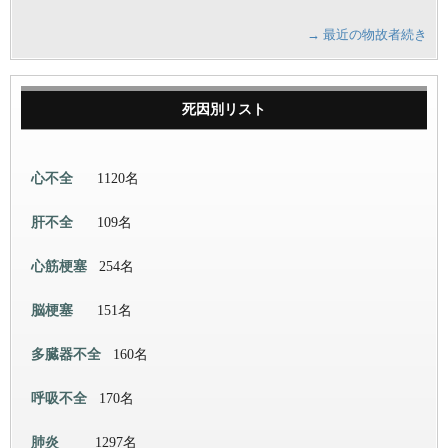
→ 最近の物故者続き
死因別リスト
心不全
1120名
肝不全
109名
心筋梗塞
254名
脳梗塞
151名
多臓器不全
160名
呼吸不全
170名
肺炎
1297名