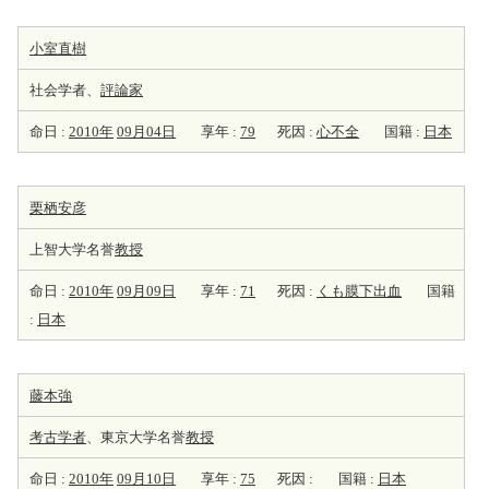
小室直樹
社会学者、
評論家
命日 :
2010年
09月04日
享年 :
79
死因 :
心不全
国籍 :
日本
栗栖安彦
上智大学名誉
教授
命日 :
2010年
09月09日
享年 :
71
死因 :
くも膜下出血
国籍
:
日本
藤本強
考古学者
、東京大学名誉
教授
命日 :
2010年
09月10日
享年 :
75
死因 :
国籍 :
日本