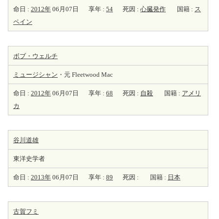
命日 :
2012年
06月07日
享年 :
54
死因 :
心臓発作
国籍 :
ス
ペイン
ボブ・ウェルチ
ミュージシャン
・元 Fleetwood Mac
命日 :
2012年
06月07日
享年 :
68
死因 :
自殺
国籍 :
アメリ
カ
谷川道雄
東洋史学者
命日 :
2013年
06月07日
享年 :
89
死因 :
国籍 :
日本
古賀フミ