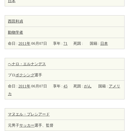
日本
西田利貞
動物学者
命日 :
2011年
06月07日
享年 :
71
死因 :
国籍 :
日本
ヘナロ・エルナンデス
プロ
ボクシング
選手
命日 :
2011年
06月07日
享年 :
45
死因 :
がん
国籍 :
アメリ
カ
マヌエル・プレシアード
元男子
サッカー
選手、監督