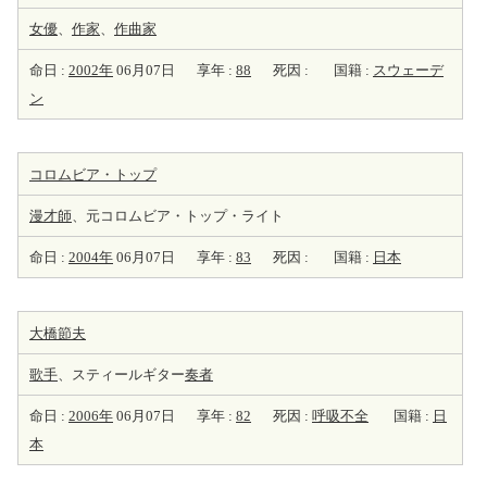
女優
、
作家
、
作曲家
命日 :
2002年
06月07日
享年 :
88
死因 :
国籍 :
スウェーデ
ン
コロムビア・トップ
漫才師
、元コロムビア・トップ・ライト
命日 :
2004年
06月07日
享年 :
83
死因 :
国籍 :
日本
大橋節夫
歌手
、スティールギター
奏者
命日 :
2006年
06月07日
享年 :
82
死因 :
呼吸不全
国籍 :
日
本