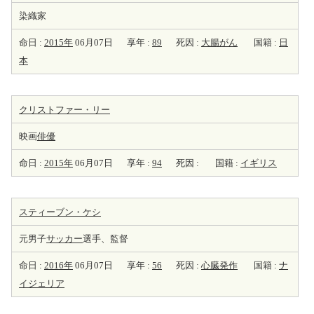
染織家
命日 :
2015年
06月07日
享年 :
89
死因 :
大腸がん
国籍 :
日
本
クリストファー・リー
映画
俳優
命日 :
2015年
06月07日
享年 :
94
死因 :
国籍 :
イギリス
スティーブン・ケシ
元男子
サッカー
選手、監督
命日 :
2016年
06月07日
享年 :
56
死因 :
心臓発作
国籍 :
ナ
イジェリア