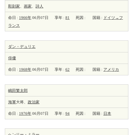
彫刻家
、
画家
、
詩人
命日 :
1966年
06月07日
享年 :
81
死因 :
国籍 :
ドイツ→フ
ランス
ダン・デュリエ
俳優
命日 :
1968年
06月07日
享年 :
62
死因 :
国籍 :
アメリカ
嶋田繁太郎
海軍
大将、
政治家
命日 :
1976年
06月07日
享年 :
94
死因 :
国籍 :
日本
ヘンリー・ミラー