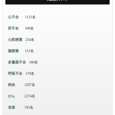
心不全
1121名
肝不全
109名
心筋梗塞
254名
脳梗塞
151名
多臓器不全
160名
呼吸不全
170名
肺炎
1297名
がん
2274名
老衰
745名