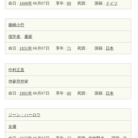
命日 :
1840年
06月07日
享年 :
89
死因 :
国籍 :
ドイツ
篠崎小竹
儒学者
、
書家
命日 :
1851年
06月07日
享年 :
71
死因 :
国籍 :
日本
中村正直
啓蒙思想家
命日 :
1891年
06月07日
享年 :
60
死因 :
国籍 :
日本
ジーン・ハーロウ
女優