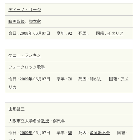
ディーノ・リージ
映画監督
、
脚本家
命日 :
2008年
06月07日
享年 :
92
死因 :
国籍 :
イタリア
ケニー・ランキン
フォークロック
歌手
命日 :
2009年
06月07日
享年 :
70
死因 :
肺がん
国籍 :
アメ
リカ
山形健三
大阪市立大学名誉
教授
・解剖学
命日 :
2009年
06月07日
享年 :
88
死因 :
多臓器不全
国籍 :