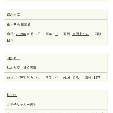
保志忠彦
第一興商
創業者
命日 :
2019年
06月07日
享年 :
82
死因 :
声門上がん
国籍 :
日本
田畑精一
絵本
作家
、挿絵
画家
命日 :
2020年
06月07日
享年 :
90
死因 :
老衰
国籍 :
日本
柳想鐵
元男子
サッカー
選手