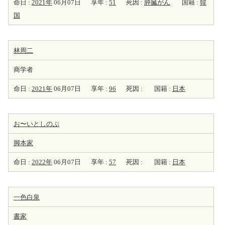
命日 :
2021年
06月07日
享年 :
51
死因 :
膵臓がん
国籍 :
韓
国
林周二
商学者
命日 :
2021年
06月07日
享年 :
96
死因 :
国籍 :
日本
お〜いとしのぶ
脚本家
命日 :
2022年
06月07日
享年 :
57
死因 :
国籍 :
日本
一色白泉
書家