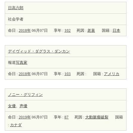
日高六郎
社会学者
命日 :
2018年
06月07日
享年 :
102
死因 :
老衰
国籍 :
日本
デイヴィッド・ダグラス・ダンカン
報道
写真家
命日 :
2018年
06月07日
享年 :
103
死因 :
国籍 :
アメリカ
ノニー・グリフィン
女優
、
声優
命日 :
2019年
06月07日
享年 :
87
死因 :
大動脈瘤破裂
国籍
:
カナダ