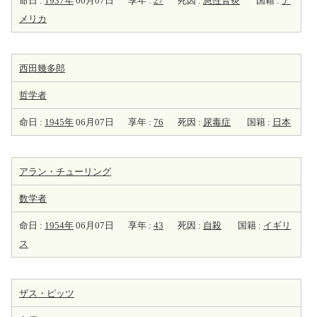
命日 :
1937年
06月07日
享年 :
27
死因 :
急性腎炎
国籍 :
ア
メリカ
西田幾多郎
哲学者
命日 :
1945年
06月07日
享年 :
76
死因 :
尿毒症
国籍 :
日本
アラン・チューリング
数学者
命日 :
1954年
06月07日
享年 :
43
死因 :
自殺
国籍 :
イギリ
ス
ザス・ピッツ