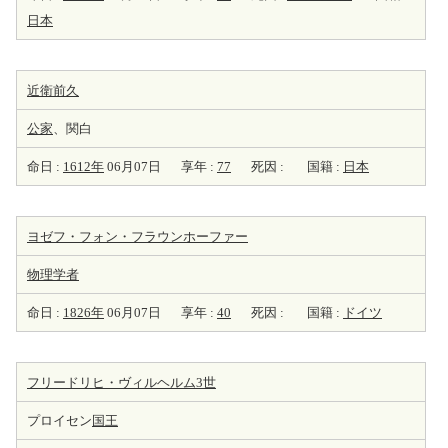
日本
近衛前久
公家
、関白
命日 :
1612年
06月07日
享年 :
77
死因 :
国籍 :
日本
ヨゼフ・フォン・フラウンホーファー
物理学者
命日 :
1826年
06月07日
享年 :
40
死因 :
国籍 :
ドイツ
フリードリヒ・ヴィルヘルム3世
プロイセン
国王