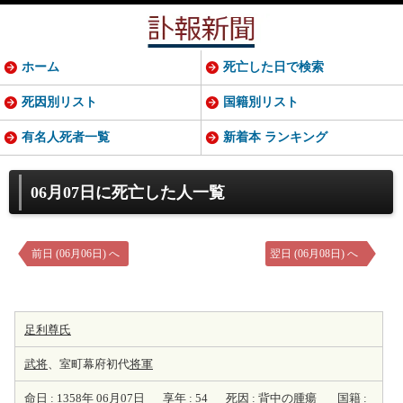
ホーム
死亡した日で検索
死因別リスト
国籍別リスト
有名人死者一覧
新着本 ランキング
06月07日に死亡した人一覧
前日 (06月06日) へ
翌日 (06月08日) へ
足利尊氏
武将
、室町幕府初代
将軍
命日 :
1358年
06月07日
享年 :
54
死因 :
背中の腫瘍
国籍 :