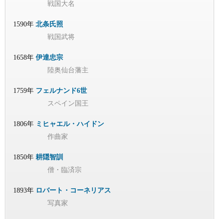
戦国大名
1590年
北条氏照
戦国武将
1658年
伊達忠宗
陸奥仙台藩主
1759年
フェルナンド6世
スペイン国王
1806年
ミヒャエル・ハイドン
作曲家
1850年
耕隠智訓
僧・臨済宗
1893年
ロバート・コーネリアス
写真家