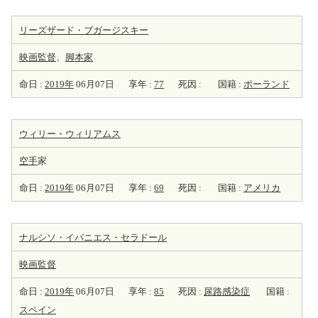
リーズザード・ブガージスキー
映画監督
、
脚本家
命日 :
2019年
06月07日
享年 :
77
死因 :
国籍 :
ポーランド
ウィリー・ウィリアムス
空手
家
命日 :
2019年
06月07日
享年 :
69
死因 :
国籍 :
アメリカ
ナルシソ・イバニエス・セラドール
映画監督
命日 :
2019年
06月07日
享年 :
85
死因 :
尿路感染症
国籍 :
スペイン