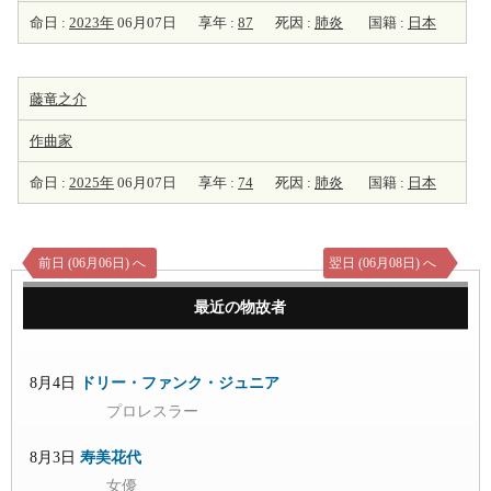
命日 :
2023年
06月07日
享年 :
87
死因 :
肺炎
国籍 :
日本
藤竜之介
作曲家
命日 :
2025年
06月07日
享年 :
74
死因 :
肺炎
国籍 :
日本
前日 (06月06日) へ
翌日 (06月08日) へ
最近の物故者
8月4日
ドリー・ファンク・ジュニア
プロレスラー
8月3日
寿美花代
女優