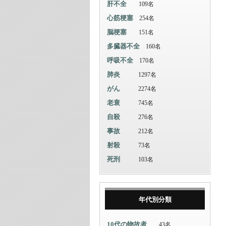
肝不全
109名
心筋梗塞
254名
脳梗塞
151名
多臓器不全
160名
呼吸不全
170名
肺炎
1297名
がん
2274名
老衰
745名
自殺
276名
事故
212名
射殺
73名
死刑
103名
年代別分類
10代の物故者
43名