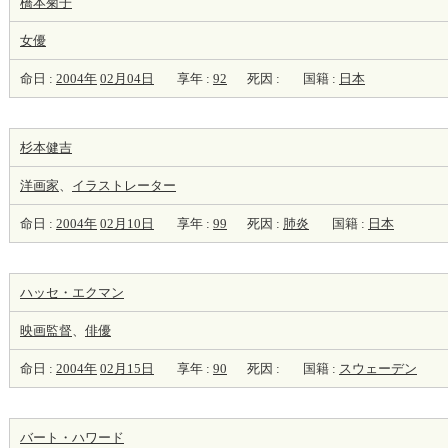
橋本菊子
女優
命日 :
2004年
02月04日
享年 :
92
死因 :
国籍 :
日本
杉本健吉
洋
画家
、
イラストレーター
命日 :
2004年
02月10日
享年 :
99
死因 :
肺炎
国籍 :
日本
ハッセ・エクマン
映画監督
、
俳優
命日 :
2004年
02月15日
享年 :
90
死因 :
国籍 :
スウェーデン
バート・ハワード