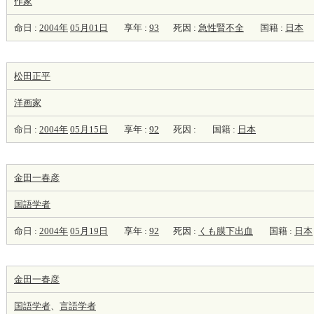
作家
命日 :
2004年
05月01日
享年 :
93
死因 :
急性腎不全
国籍 :
日本
松田正平
洋
画家
命日 :
2004年
05月15日
享年 :
92
死因 :
国籍 :
日本
金田一春彦
国語学者
命日 :
2004年
05月19日
享年 :
92
死因 :
くも膜下出血
国籍 :
日本
金田一春彦
国語学者
、
言語学者