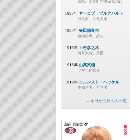
絵師、木挽町狩野家第10代
1897年
ヤーコプ・ブルクハルト
歴史家、文化史家
1899年
矢田部良吉
植物学者、詩人
1916年
上村彦之丞
海軍大将、男爵
1916年
山葉寅楠
ヤマハ創業者
1919年
エルンスト・ヘッケル
生物学者、哲学者
→ 本日が命日の人一覧