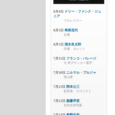
8月4日
ドリー・ファンク・ジュ
ニア
プロレスラー
8月3日
寿美花代
女優
8月1日
清水良太郎
俳優、タレント
7月31日
フランコ・バレージ
元 男子サッカー選手
7月30日
ニルマル・プルジャ
登山家
7月23日
岡本公三
犯罪者、テロリスト
7月23日
服藤早苗
女性史研究家
7月23日
東野圭吾