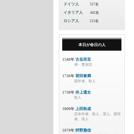
ドイツ人
517名
イタリア人
442名
ロシア人
213名
本日が命日の人
1548年
古岳宗亘
僧・曹洞宗
1736年
荷田春満
国学者、歌人
1738年
井上通女
歌人
1809年
上田秋成
読本作者、歌人、茶人、国学
者、俳人
1879年
狩野雅信