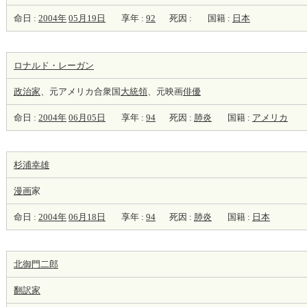
命日 :
2004年
05月19日
享年 :
92
死因 :
国籍 :
日本
ロナルド・レーガン
政治家
、元アメリカ合衆国
大統領
、元映画
俳優
命日 :
2004年
06月05日
享年 :
94
死因 :
肺炎
国籍 :
アメリカ
杉浦幸雄
漫画
家
命日 :
2004年
06月18日
享年 :
94
死因 :
肺炎
国籍 :
日本
北御門二郎
翻訳家