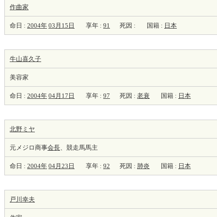
作曲家
命日 :
2004年
03月15日
享年 :
91
死因 :
国籍 :
日本
牛山喜久子
美容家
命日 :
2004年
04月17日
享年 :
97
死因 :
老衰
国籍 :
日本
北野ミヤ
元メジロ商事
会長
、競走馬馬主
命日 :
2004年
04月23日
享年 :
92
死因 :
肺炎
国籍 :
日本
戸川幸夫