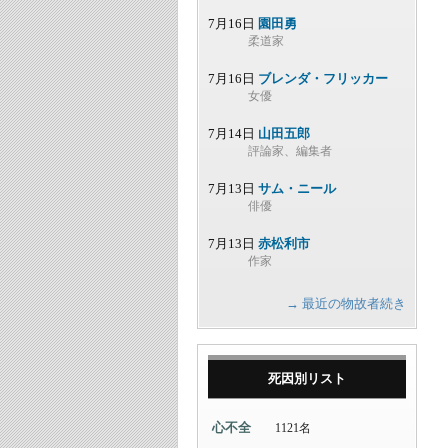
7月16日
園田勇
柔道家
7月16日
ブレンダ・フリッカー
女優
7月14日
山田五郎
評論家、編集者
7月13日
サム・ニール
俳優
7月13日
赤松利市
作家
→ 最近の物故者続き
死因別リスト
心不全
1121名