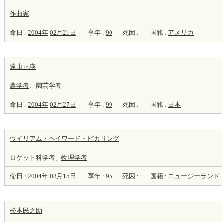
作曲家
命日 :
2004年
02月21日
享年 :
90
死因 :
国籍 :
アメリカ
遠山正瑛
農学者
、園芸学者
命日 :
2004年
02月27日
享年 :
99
死因 :
国籍 :
日本
ウイリアム・ヘイワード・ピカリング
ロケット科学者、
物理学者
命日 :
2004年
03月15日
享年 :
95
死因 :
国籍 :
ニュージーランド
松本民之助