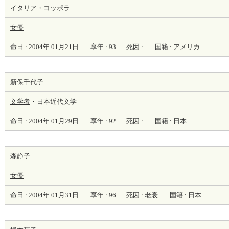
イタリア・コッポラ
女優
命日 :
2004年
01月21日
享年 :
93
死因 :
国籍 :
アメリカ
新保千代子
文学者
・日本近代文学
命日 :
2004年
01月29日
享年 :
92
死因 :
国籍 :
日本
森静子
女優
命日 :
2004年
01月31日
享年 :
96
死因 :
老衰
国籍 :
日本