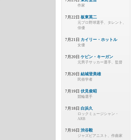
作家
7月22日
板東英二
元プロ野球選手、タレント、
俳優
7月21日
カイリー・ホットル
女優
7月20日
ケビン・キーガン
元男子サッカー選手、監督
7月20日
結城登美雄
民俗学者
7月19日
伏見俊昭
競輪選手
7月18日
白浜久
ロックミュージシャン・
ARB
7月16日
渋谷毅
ジャズピアニスト、作曲家