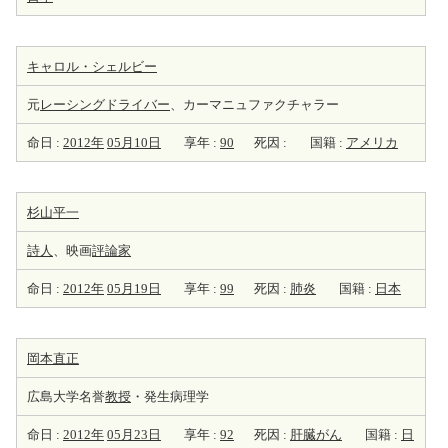
キャロル・シェルビー
元
レーシング
ドライバー
、カーマニュファクチャラー
命日 :
2012年
05月10日
享年 :
90
死因 :
国籍 :
アメリカ
杉山平一
詩人
、映画
評論家
命日 :
2012年
05月19日
享年 :
99
死因 :
肺炎
国籍 :
日本
岡本直正
広島大学名誉
教授
・発生病理学
命日 :
2012年
05月23日
享年 :
92
死因 :
肝臓がん
国籍 :
日