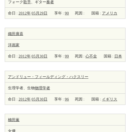
フォーク
歌手
、ギター
奏者
命日 :
2012年
05月29日
享年 :
90
死因 :
国籍 :
アメリカ
織田廣喜
洋
画家
命日 :
2012年
05月30日
享年 :
99
死因 :
心不全
国籍 :
日本
アンドリュー・フィールディング・ハクスリー
生理学者、生物
物理学者
命日 :
2012年
05月30日
享年 :
96
死因 :
国籍 :
イギリス
楠田薫
女優