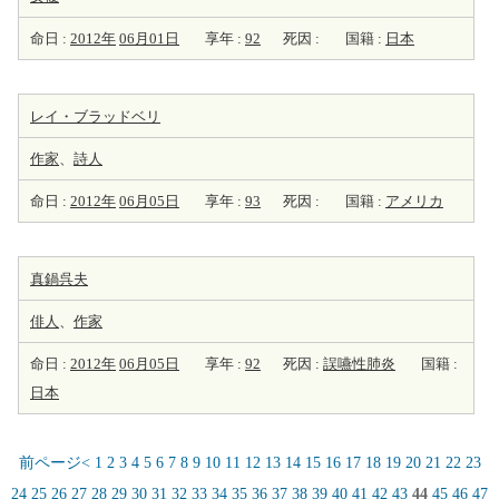
命日 :
2012年
06月01日
享年 :
92
死因 :
国籍 :
日本
レイ・ブラッドベリ
作家
、
詩人
命日 :
2012年
06月05日
享年 :
93
死因 :
国籍 :
アメリカ
真鍋呉夫
俳人
、
作家
命日 :
2012年
06月05日
享年 :
92
死因 :
誤嚥性肺炎
国籍 :
日本
前ページ<
1
2
3
4
5
6
7
8
9
10
11
12
13
14
15
16
17
18
19
20
21
22
23
24
25
26
27
28
29
30
31
32
33
34
35
36
37
38
39
40
41
42
43
44
45
46
47