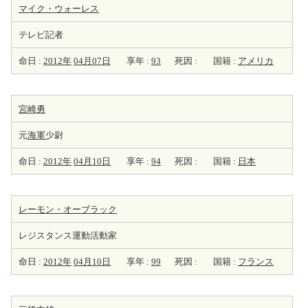
マイク・ウォーレス
テレビ記者
命日 :
2012年
04月07日
享年 :
93
死因 :
国籍 :
アメリカ
宮崎勇
元
海軍
少尉
命日 :
2012年
04月10日
享年 :
94
死因 :
国籍 :
日本
レーモン・オーブラック
レジスタンス運動活動家
命日 :
2012年
04月10日
享年 :
99
死因 :
国籍 :
フランス