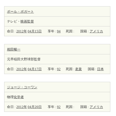
ポール・ボガート
テレビ・
映画監督
命日 :
2012年
04月15日
享年 :
94
死因 :
国籍 :
アメリカ
相田暢一
元早稲田大野球部監督
命日 :
2012年
04月17日
享年 :
92
死因 :
老衰
国籍 :
日本
ジョージ・コーワン
物理
化学者
命日 :
2012年
04月20日
享年 :
92
死因 :
国籍 :
アメリカ