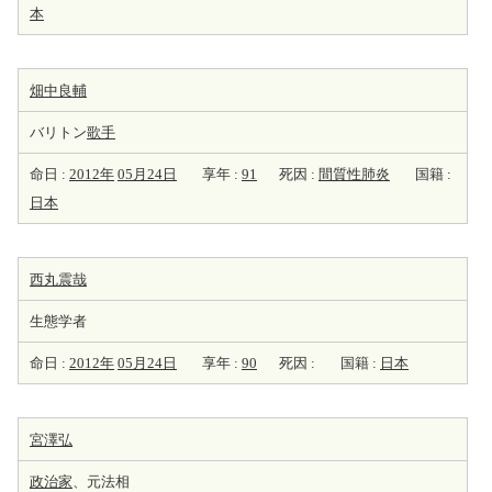
本
畑中良輔
バリトン
歌手
命日 :
2012年
05月24日
享年 :
91
死因 :
間質性肺炎
国籍 :
日本
西丸震哉
生態学者
命日 :
2012年
05月24日
享年 :
90
死因 :
国籍 :
日本
宮澤弘
政治家
、元法相