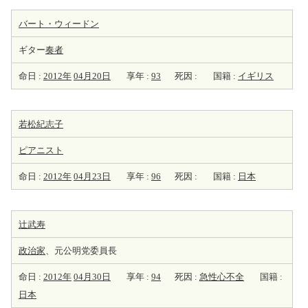
バート・ウィードン
ギター
奏者
命日 :
2012年
04月20日
享年 :
93
死因 :
国籍 :
イギリス
若松紀志子
ピアニスト
命日 :
2012年
04月23日
享年 :
96
死因 :
国籍 :
日本
辻武寿
政治家
、元公明党委員長
命日 :
2012年
04月30日
享年 :
94
死因 :
急性心不全
国籍 :
日本