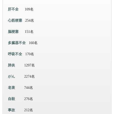
肝不全
109名
心筋梗塞
254名
脳梗塞
151名
多臓器不全
160名
呼吸不全
170名
肺炎
1297名
がん
2274名
老衰
744名
自殺
276名
事故
212名