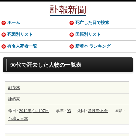
ホーム
死亡した日で検索
死因別リスト
国籍別リスト
有名人死者一覧
新着本 ランキング
90代で死去した人物の一覧表
郭茂林
建築家
命日 :
2012年
04月07日
享年 :
93
死因 :
急性腎不全
国籍 :
台湾→日本