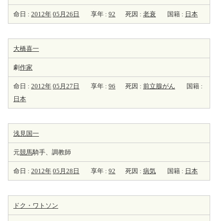
命日 :
2012年
05月26日
享年 :
92
死因 :
老衰
国籍 :
日本
大橋喜一
劇
作家
命日 :
2012年
05月27日
享年 :
96
死因 :
前立腺がん
国籍 :
日本
浅見国一
元
競馬
騎手、調教師
命日 :
2012年
05月28日
享年 :
92
死因 :
病気
国籍 :
日本
ドク・ワトソン