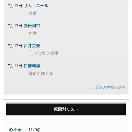
7月13日
サム・ニール
俳優
7月13日
赤松利市
作家
7月12日
西井哲夫
元 プロ野球選手
7月11日
伊勢崎淳
備前焼陶芸家
→ 最近の物故者続き
死因別リスト
心不全
1120名