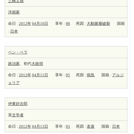
三橋文雄
洋
画家
命日 :
2012年
04月10日
享年 :
98
死因 :
大動脈瘤破裂
国籍
:
日本
ベン・ベラ
政治家
、初代
大統領
命日 :
2012年
04月11日
享年 :
95
死因 :
病気
国籍 :
アルジ
ェリア
伊東好次郎
英
文学者
命日 :
2012年
04月13日
享年 :
93
死因 :
老衰
国籍 :
日本