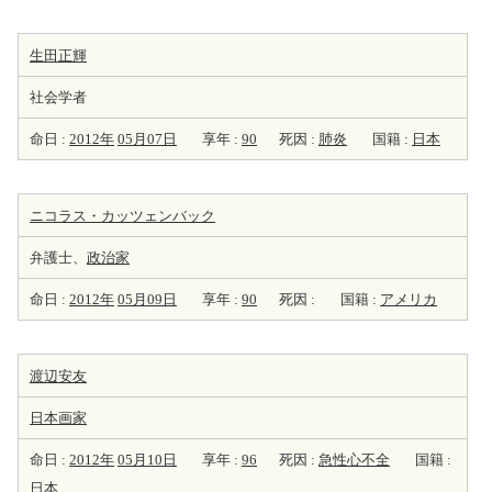
生田正輝
社会学者
命日 :
2012年
05月07日
享年 :
90
死因 :
肺炎
国籍 :
日本
ニコラス・カッツェンバック
弁護士、
政治家
命日 :
2012年
05月09日
享年 :
90
死因 :
国籍 :
アメリカ
渡辺安友
日本
画家
命日 :
2012年
05月10日
享年 :
96
死因 :
急性心不全
国籍 :
日本