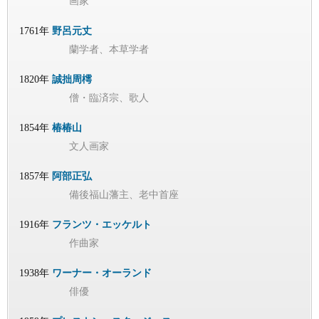
画家
1761年
野呂元丈
蘭学者、本草学者
1820年
誠拙周樗
僧・臨済宗、歌人
1854年
椿椿山
文人画家
1857年
阿部正弘
備後福山藩主、老中首座
1916年
フランツ・エッケルト
作曲家
1938年
ワーナー・オーランド
俳優