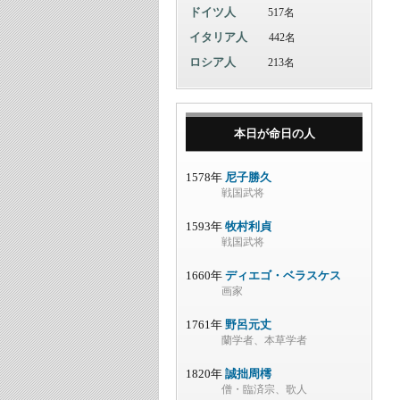
ドイツ人
517名
イタリア人
442名
ロシア人
213名
本日が命日の人
1578年
尼子勝久
戦国武将
1593年
牧村利貞
戦国武将
1660年
ディエゴ・ベラスケス
画家
1761年
野呂元丈
蘭学者、本草学者
1820年
誠拙周樗
僧・臨済宗、歌人