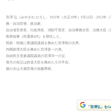
宮澤 弘（みやざわ ひろし、1921年（大正10年）9月22日 - 2012
務・自治官僚、政治家。
自治省官房長、行政局長、消防庁長官、自治事務次官、法務大臣（第
島県知事（民選第4代）を歴任した。
戦前・戦後に衆議院議員を務めた宮澤裕の次男。
内閣総理大臣を務めた宮澤喜一の弟。
自由民主党参議院議員の宮澤洋一の父。
母方の祖父は鉄道大臣を務めた小川平吉。
娘の夫は大蔵官僚の加藤秀樹。
「宮澤弘」をGo