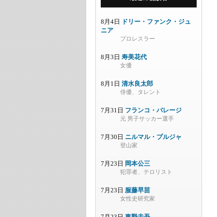
8月4日
ドリー・ファンク・ジュ
ニア
プロレスラー
8月3日
寿美花代
女優
8月1日
清水良太郎
俳優、タレント
7月31日
フランコ・バレージ
元 男子サッカー選手
7月30日
ニルマル・プルジャ
登山家
7月23日
岡本公三
犯罪者、テロリスト
7月23日
服藤早苗
女性史研究家
7月23日
東野圭吾