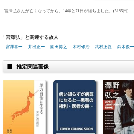
宮澤弘さんが亡くなってから、14年と71日が経ちました。(5185日)
「宮澤弘」と関連する故人
宮澤喜一
井出正一
園田博之
木村修治
武村正義
鈴木俊一
推定関連画像