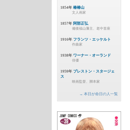
1854年
椿椿山
文人画家
1857年
阿部正弘
備後福山藩主、老中首座
1916年
フランツ・エッケルト
作曲家
1938年
ワーナー・オーランド
俳優
1959年
プレストン・スタージェ
ス
映画監督、脚本家
→ 本日が命日の人一覧