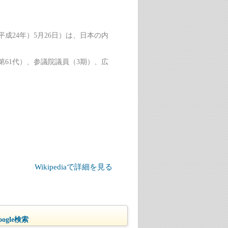
年（平成24年）5月26日）は、日本の内
61代）、参議院議員（3期）、広
Wikipediaで詳細を見る
ogle検索