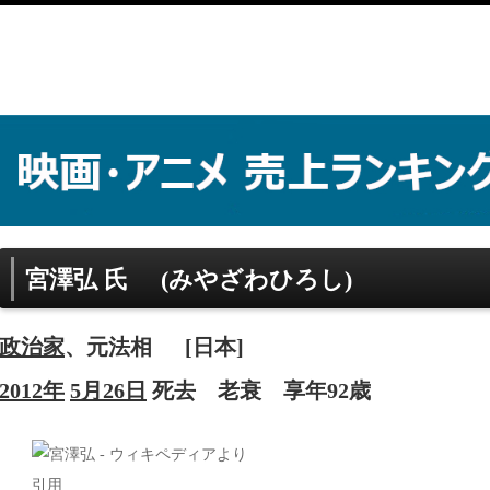
宮澤弘 氏
(みやざわひろし)
政治家
、元法相
[日本]
2012年
5月26日
死去
老衰
享年92歳