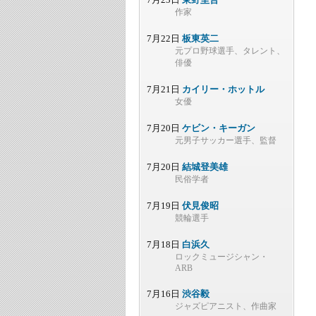
作家
7月22日
板東英二
元プロ野球選手、タレント、
俳優
7月21日
カイリー・ホットル
女優
7月20日
ケビン・キーガン
元男子サッカー選手、監督
7月20日
結城登美雄
民俗学者
7月19日
伏見俊昭
競輪選手
7月18日
白浜久
ロックミュージシャン・
ARB
7月16日
渋谷毅
ジャズピアニスト、作曲家