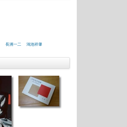
長洲一二
鴻池祥肇