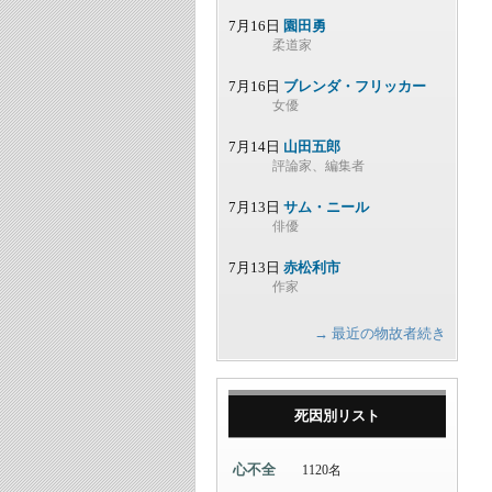
7月16日
園田勇
柔道家
7月16日
ブレンダ・フリッカー
女優
7月14日
山田五郎
評論家、編集者
7月13日
サム・ニール
俳優
7月13日
赤松利市
作家
→ 最近の物故者続き
死因別リスト
心不全
1120名