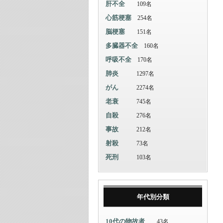
肝不全
109名
心筋梗塞
254名
脳梗塞
151名
多臓器不全
160名
呼吸不全
170名
肺炎
1297名
がん
2274名
老衰
745名
自殺
276名
事故
212名
射殺
73名
死刑
103名
年代別分類
10代の物故者
43名