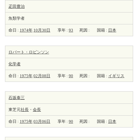
疋田豊治
魚類学者
命日 :
1974年
10月30日
享年 :
93
死因 :
国籍 :
日本
ロバート・ロビンソン
化学者
命日 :
1975年
02月08日
享年 :
90
死因 :
国籍 :
イギリス
石坂泰三
東芝元
社長
・
会長
命日 :
1975年
03月06日
享年 :
90
死因 :
国籍 :
日本