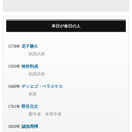
本日が命日の人
1578年
尼子勝久
戦国武将
1593年
牧村利貞
戦国武将
1660年
ディエゴ・ベラスケス
画家
1761年
野呂元丈
蘭学者、本草学者
1820年
誠拙周樗