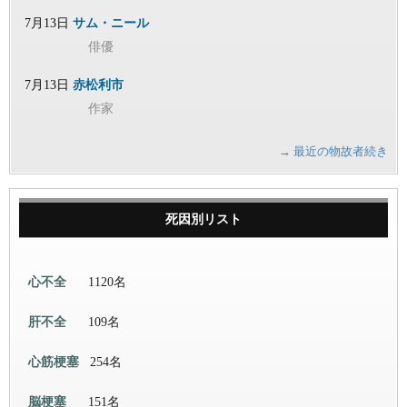
7月13日
サム・ニール
俳優
7月13日
赤松利市
作家
→ 最近の物故者続き
死因別リスト
心不全
1120名
肝不全
109名
心筋梗塞
254名
脳梗塞
151名