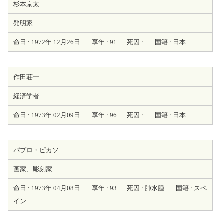
杉本京太
発明家
命日 :
1972年
12月26日
享年 :
91
死因 :
国籍 :
日本
作田荘一
経済学者
命日 :
1973年
02月09日
享年 :
96
死因 :
国籍 :
日本
パブロ・ピカソ
画家
、
彫刻家
命日 :
1973年
04月08日
享年 :
93
死因 :
肺水腫
国籍 :
スペ
イン