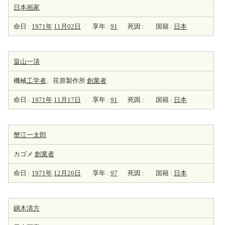
日本
画家
命日 :
1971年
11月02日
享年 :
91
死因 :
国籍 :
日本
畠山一清
機械
工学者
、荏原製作所
創業者
命日 :
1971年
11月17日
享年 :
91
死因 :
国籍 :
日本
蟹江一太郎
カゴメ
創業者
命日 :
1971年
12月20日
享年 :
97
死因 :
国籍 :
日本
鏑木清方