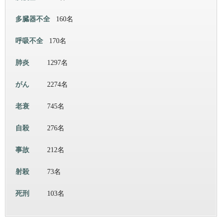
多臓器不全
160名
呼吸不全
170名
肺炎
1297名
がん
2274名
老衰
745名
自殺
276名
事故
212名
射殺
73名
死刑
103名