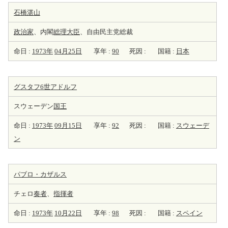
石橋湛山
政治家
、内閣
総理大臣
、自由民主党総裁
命日 :
1973年
04月25日
享年 :
90
死因 :
国籍 :
日本
グスタフ6世アドルフ
スウェーデン
国王
命日 :
1973年
09月15日
享年 :
92
死因 :
国籍 :
スウェーデ
ン
パブロ・カザルス
チェロ
奏者
、
指揮者
命日 :
1973年
10月22日
享年 :
98
死因 :
国籍 :
スペイン