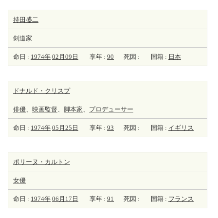
持田盛二
剣道家
命日 :
1974年
02月09日
享年 :
90
死因 :
国籍 :
日本
ドナルド・クリスプ
俳優
、
映画監督
、
脚本家
、
プロデューサー
命日 :
1974年
05月25日
享年 :
93
死因 :
国籍 :
イギリス
ポリーヌ・カルトン
女優
命日 :
1974年
06月17日
享年 :
91
死因 :
国籍 :
フランス