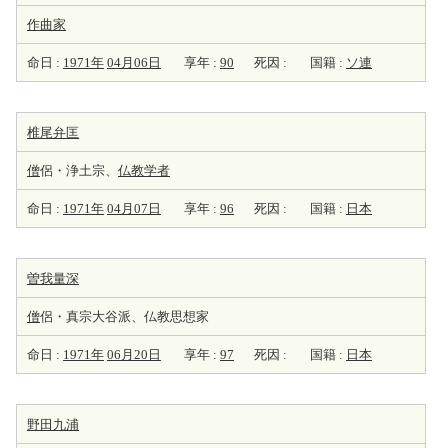
作曲家
命日 :
1971年
04月06日
享年 :
90
死因 :
国籍 :
ソ連
椎尾弁匡
僧
侶・浄土宗、
仏教学者
命日 :
1971年
04月07日
享年 :
96
死因 :
国籍 :
日本
曽我量深
僧
侶・真宗大谷派、仏教思想家
命日 :
1971年
06月20日
享年 :
97
死因 :
国籍 :
日本
野田九浦