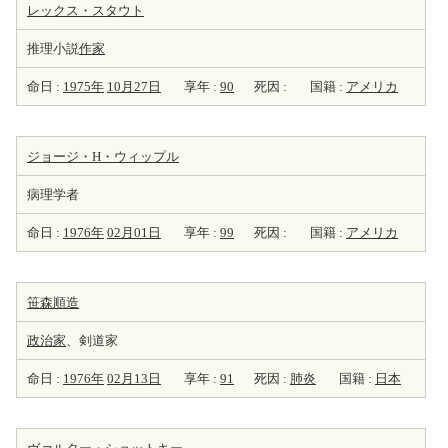
レックス・スタウト
推理小説
作家
命日 :
1975年
10月27日
享年 :
90
死因 :
国籍 :
アメリカ
ジョージ・H・ウィップル
病理学者
命日 :
1976年
02月01日
享年 :
99
死因 :
国籍 :
アメリカ
笹森順造
政治家
、剣道家
命日 :
1976年
02月13日
享年 :
91
死因 :
肺炎
国籍 :
日本