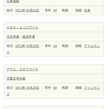
日本
画家
命日 :
1972年
03月02日
享年 :
95
死因 :
国籍 :
日本
ケネス・エッジワース
天
文学者
、
経済学者
命日 :
1972年
10月10日
享年 :
93
死因 :
国籍 :
アイルラン
ド
アウニ・ヌオリワーラ
児童文学
作家
命日 :
1972年
10月26日
享年 :
90
死因 :
国籍 :
フィンラン
ド