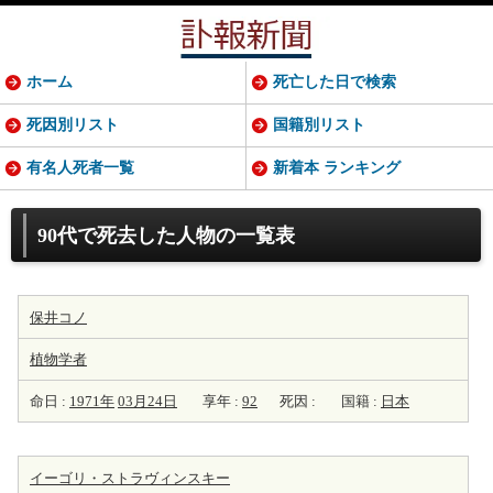
ホーム
死亡した日で検索
死因別リスト
国籍別リスト
有名人死者一覧
新着本 ランキング
90代で死去した人物の一覧表
保井コノ
植物学者
命日 :
1971年
03月24日
享年 :
92
死因 :
国籍 :
日本
イーゴリ・ストラヴィンスキー