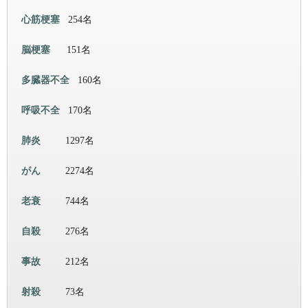
心筋梗塞
254名
脳梗塞
151名
多臓器不全
160名
呼吸不全
170名
肺炎
1297名
がん
2274名
老衰
744名
自殺
276名
事故
212名
射殺
73名