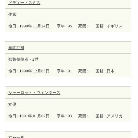
ドディー・スミス
作家
命日 :
1990年
11月24日
享年 :
95
死因 :
国籍 :
イギリス
藤間勘祖
歌舞伎役者
・2世
命日 :
1990年
12月05日
享年 :
91
死因 :
国籍 :
日本
シャーロット・ウィンタース
女優
命日 :
1991年
01月07日
享年 :
93
死因 :
国籍 :
アメリカ
立石一真