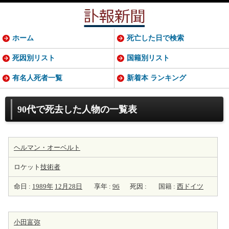
ホーム
死亡した日で検索
死因別リスト
国籍別リスト
有名人死者一覧
新着本 ランキング
90代で死去した人物の一覧表
ヘルマン・オーベルト
ロケット
技術者
命日 :
1989年
12月28日
享年 :
96
死因 :
国籍 :
西ドイツ
小田富弥