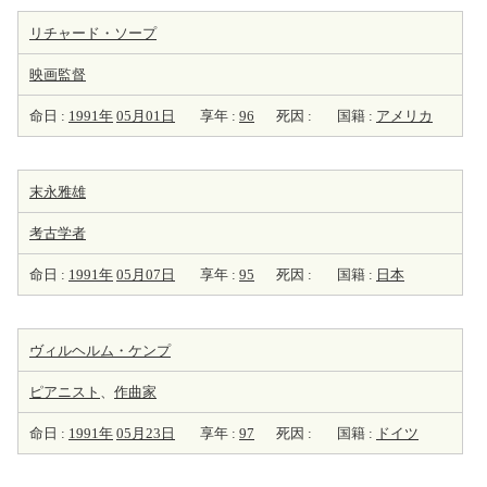
リチャード・ソープ
映画監督
命日 :
1991年
05月01日
享年 :
96
死因 :
国籍 :
アメリカ
末永雅雄
考古学者
命日 :
1991年
05月07日
享年 :
95
死因 :
国籍 :
日本
ヴィルヘルム・ケンプ
ピアニスト
、
作曲家
命日 :
1991年
05月23日
享年 :
97
死因 :
国籍 :
ドイツ