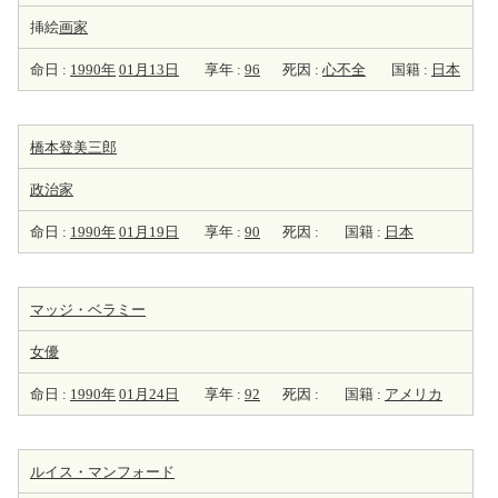
挿絵
画家
命日 :
1990年
01月13日
享年 :
96
死因 :
心不全
国籍 :
日本
橋本登美三郎
政治家
命日 :
1990年
01月19日
享年 :
90
死因 :
国籍 :
日本
マッジ・ベラミー
女優
命日 :
1990年
01月24日
享年 :
92
死因 :
国籍 :
アメリカ
ルイス・マンフォード