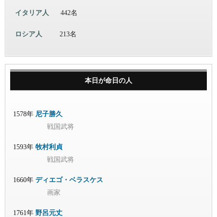
イタリア人
442名
ロシア人
213名
本日が命日の人
1578年
尼子勝久
戦国武将
1593年
牧村利貞
戦国武将
1660年
ディエゴ・ベラスケス
画家
1761年
野呂元丈