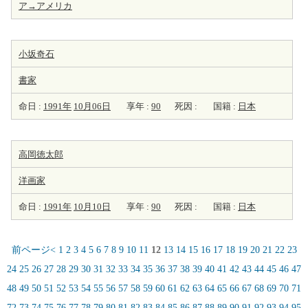
ア→アメリカ
小坂奇石
書家
命日 :
1991年
10月06日
享年 :
90
死因 :
国籍 :
日本
高岡徳太郎
洋
画家
命日 :
1991年
10月10日
享年 :
90
死因 :
国籍 :
日本
前ページ<
1
2
3
4
5
6
7
8
9
10
11
12
13
14
15
16
17
18
19
20
21
22
23
24
25
26
27
28
29
30
31
32
33
34
35
36
37
38
39
40
41
42
43
44
45
46
47
48
49
50
51
52
53
54
55
56
57
58
59
60
61
62
63
64
65
66
67
68
69
70
71
72
73
74
75
76
77
78
79
80
81
82
83
84
85
86
87
88
89
90
91
92
93
94
95