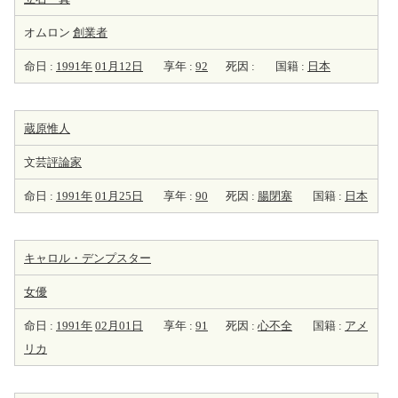
オムロン
創業者
命日 :
1991年
01月12日
享年 :
92
死因 :
国籍 :
日本
蔵原惟人
文芸
評論家
命日 :
1991年
01月25日
享年 :
90
死因 :
腸閉塞
国籍 :
日本
キャロル・デンプスター
女優
命日 :
1991年
02月01日
享年 :
91
死因 :
心不全
国籍 :
アメ
リカ