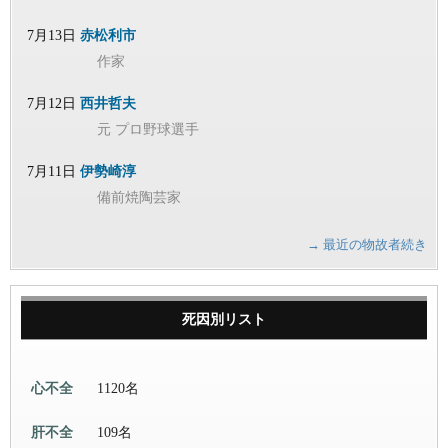
7月13日
赤松利市
作家
7月12日
西井哲夫
元 プロ野球選手
7月11日
伊勢崎淳
備前焼陶芸家
→ 最近の物故者続き
死因別リスト
心不全
1120名
肝不全
109名