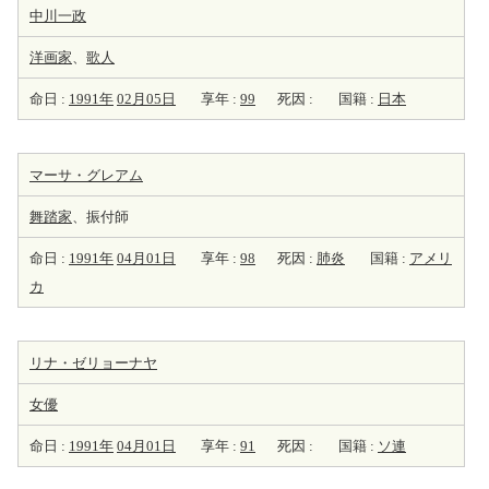
中川一政
洋
画家
、
歌人
命日 :
1991年
02月05日
享年 :
99
死因 :
国籍 :
日本
マーサ・グレアム
舞踏家
、振付師
命日 :
1991年
04月01日
享年 :
98
死因 :
肺炎
国籍 :
アメリ
カ
リナ・ゼリョーナヤ
女優
命日 :
1991年
04月01日
享年 :
91
死因 :
国籍 :
ソ連