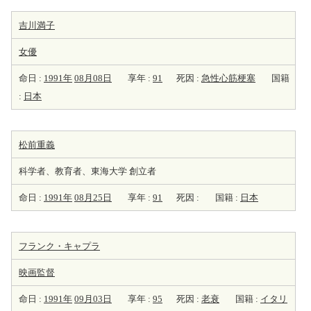
吉川満子
女優
命日 :
1991年
08月08日
享年 :
91
死因 :
急性心筋梗塞
国籍
:
日本
松前重義
科学者、教育者、東海大学 創立者
命日 :
1991年
08月25日
享年 :
91
死因 :
国籍 :
日本
フランク・キャプラ
映画監督
命日 :
1991年
09月03日
享年 :
95
死因 :
老衰
国籍 :
イタリ