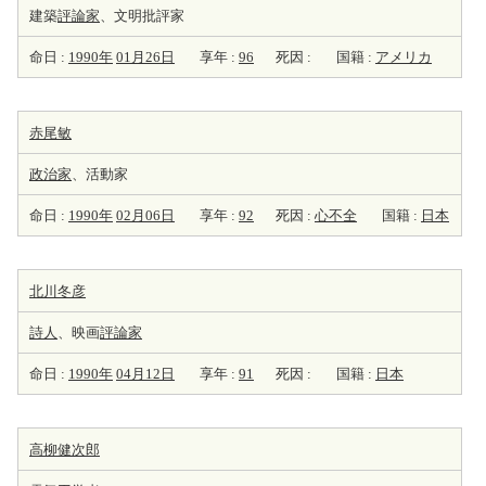
建築
評論家
、文明批評家
命日 :
1990年
01月26日
享年 :
96
死因 :
国籍 :
アメリカ
赤尾敏
政治家
、活動家
命日 :
1990年
02月06日
享年 :
92
死因 :
心不全
国籍 :
日本
北川冬彦
詩人
、映画
評論家
命日 :
1990年
04月12日
享年 :
91
死因 :
国籍 :
日本
高柳健次郎