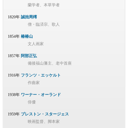
蘭学者、本草学者
1820年
誠拙周樗
僧・臨済宗、歌人
1854年
椿椿山
文人画家
1857年
阿部正弘
備後福山藩主、老中首座
1916年
フランツ・エッケルト
作曲家
1938年
ワーナー・オーランド
俳優
1959年
プレストン・スタージェス
映画監督、脚本家