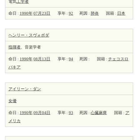
電気
工学者
命日 :
1990年
07月23日
享年 :
92
死因 :
肺炎
国籍 :
日本
ヘンリー・スヴォボダ
指揮者
、音楽学者
命日 :
1990年
08月13日
享年 :
94
死因 :
国籍 :
チェコスロ
バキア
アイリーン・ダン
女優
命日 :
1990年
09月04日
享年 :
93
死因 :
心臓麻痺
国籍 :
ア
メリカ