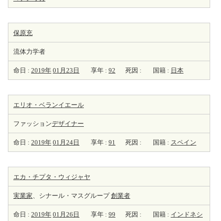
保原充
流体力学者
命日 :
2019年
01月23日
享年 :
92
死因 :
国籍 :
日本
エリオ・ベランイエール
ファッション
デザイナー
命日 :
2019年
01月24日
享年 :
91
死因 :
国籍 :
スペイン
エカ・チプタ・ウィジャヤ
実業家
、シナール・マスグループ
創業者
命日 :
2019年
01月26日
享年 :
99
死因 :
国籍 :
インドネシ