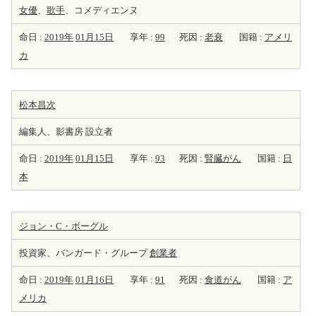
女優
、
歌手
、コメディエンヌ
命日 :
2019年
01月15日
享年 :
99
死因 :
老衰
国籍 :
アメリ
カ
松本昌次
編集人、影書房 設立者
命日 :
2019年
01月15日
享年 :
93
死因 :
腎臓がん
国籍 :
日
本
ジョン・C・ボーグル
投資家、バンガード・グループ
創業者
命日 :
2019年
01月16日
享年 :
91
死因 :
食道がん
国籍 :
ア
メリカ