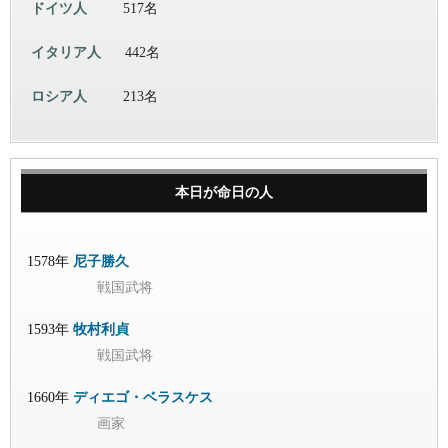
ドイツ人
517名
イタリア人
442名
ロシア人
213名
本日が命日の人
1578年
尼子勝久
戦国武将
1593年
牧村利貞
戦国武将
1660年
ディエゴ・ベラスケス
画家