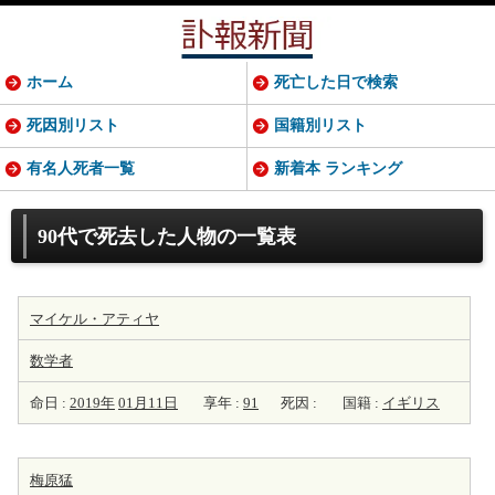
ホーム
死亡した日で検索
死因別リスト
国籍別リスト
有名人死者一覧
新着本 ランキング
90代で死去した人物の一覧表
マイケル・アティヤ
数学者
命日 :
2019年
01月11日
享年 :
91
死因 :
国籍 :
イギリス
梅原猛