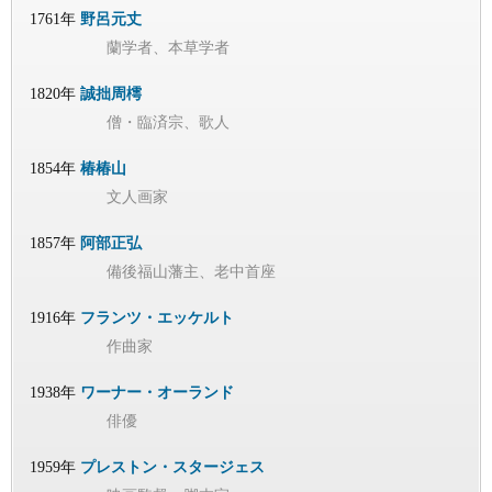
1761年
野呂元丈
蘭学者、本草学者
1820年
誠拙周樗
僧・臨済宗、歌人
1854年
椿椿山
文人画家
1857年
阿部正弘
備後福山藩主、老中首座
1916年
フランツ・エッケルト
作曲家
1938年
ワーナー・オーランド
俳優
1959年
プレストン・スタージェス