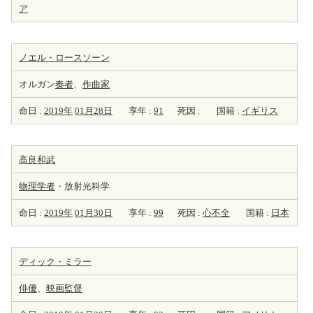
ア
ノエル・ロースソーン
オルガン
奏者
、
作曲家
命日 :
2019年
01月28日
享年 :
91
死因 :
国籍 :
イギリス
高良和武
物理学者
・放射光科学
命日 :
2019年
01月30日
享年 :
99
死因 :
心不全
国籍 :
日本
ディック・ミラー
俳優
、
映画監督