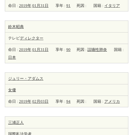
命日 :
2019年
01月31日
享年 :
91
死因 :
国籍 :
イタリア
鈴木昭典
テレビ
ディレクター
命日 :
2019年
01月31日
享年 :
90
死因 :
誤嚥性肺炎
国籍 :
日本
ジュリー・アダムス
女優
命日 :
2019年
02月03日
享年 :
94
死因 :
国籍 :
アメリカ
三浦正人
国際私
法学者