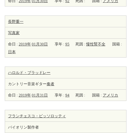
命日 :
2019年
01月30日
享年 :
92
死因 :
国籍 :
アメリカ
長野重一
写真家
命日 :
2019年
01月30日
享年 :
95
死因 :
慢性腎不全
国籍 :
日本
ハロルド・ブラッドレー
カントリー音楽ギター
奏者
命日 :
2019年
01月31日
享年 :
94
死因 :
国籍 :
アメリカ
フランチェスコ・ビッソロッティ
バイオリン製作者