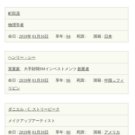
町田茂
物理学者
命日 :
2019年
01月16日
享年 :
94
死因 :
国籍 :
日本
ヘンリー・シー
実業家
、大手財閥SMインベストメンツ
創業者
命日 :
2019年
01月19日
享年 :
96
死因 :
国籍 :
中国→フィ
リピン
ダニエル・C. ストリーピーク
メイクアップアーティスト
命日 :
2019年
01月19日
享年 :
90
死因 :
国籍 :
アメリカ