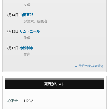
女優
7月14日
山田五郎
評論家、編集者
7月13日
サム・ニール
俳優
7月13日
赤松利市
作家
→ 最近の物故者続き
死因別リスト
心不全
1120名