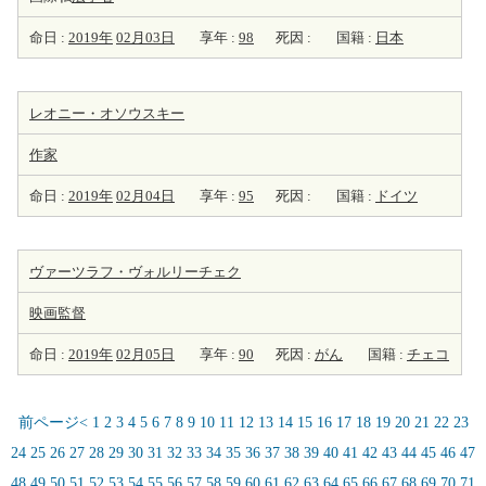
命日 :
2019年
02月03日
享年 :
98
死因 :
国籍 :
日本
レオニー・オソウスキー
作家
命日 :
2019年
02月04日
享年 :
95
死因 :
国籍 :
ドイツ
ヴァーツラフ・ヴォルリーチェク
映画監督
命日 :
2019年
02月05日
享年 :
90
死因 :
がん
国籍 :
チェコ
前ページ<
1
2
3
4
5
6
7
8
9
10
11
12
13
14
15
16
17
18
19
20
21
22
23
24
25
26
27
28
29
30
31
32
33
34
35
36
37
38
39
40
41
42
43
44
45
46
47
48
49
50
51
52
53
54
55
56
57
58
59
60
61
62
63
64
65
66
67
68
69
70
71