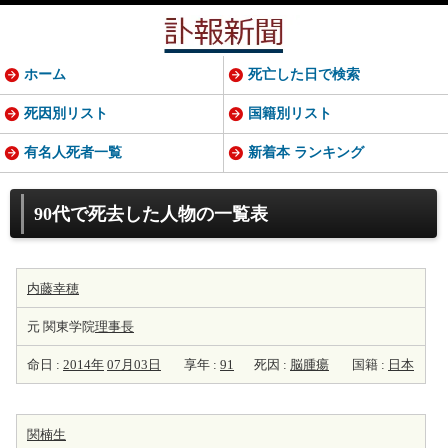
ホーム
死亡した日で検索
死因別リスト
国籍別リスト
有名人死者一覧
新着本 ランキング
90代で死去した人物の一覧表
内藤幸穂
元 関東学院
理事長
命日 :
2014年
07月03日
享年 :
91
死因 :
脳腫瘍
国籍 :
日本
関楠生