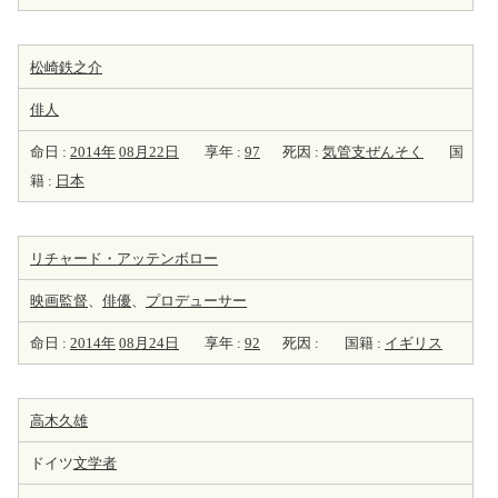
松崎鉄之介
俳人
命日 :
2014年
08月22日
享年 :
97
死因 :
気管支ぜんそく
国
籍 :
日本
リチャード・アッテンボロー
映画監督
、
俳優
、
プロデューサー
命日 :
2014年
08月24日
享年 :
92
死因 :
国籍 :
イギリス
高木久雄
ドイツ
文学者