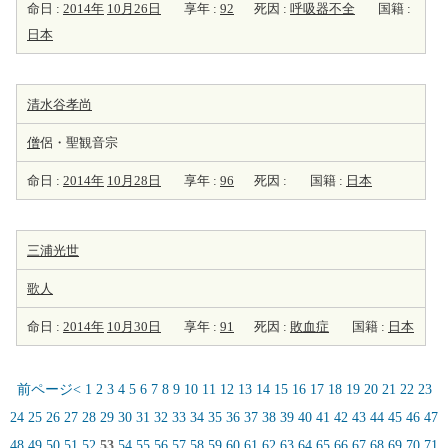
命日 :
2014年
10月26日
享年 :
92
死因 :
呼吸器不全
国籍 :
日本
清水谷孝尚
僧
侶・聖観音宗
命日 :
2014年
10月28日
享年 :
96
死因 :
国籍 :
日本
三浦光世
歌人
命日 :
2014年
10月30日
享年 :
91
死因 :
敗血症
国籍 :
日本
前ページ<
1
2
3
4
5
6
7
8
9
10
11
12
13
14
15
16
17
18
19
20
21
22
23
24
25
26
27
28
29
30
31
32
33
34
35
36
37
38
39
40
41
42
43
44
45
46
47
48
49
50
51
52
53
54
55
56
57
58
59
60
61
62
63
64
65
66
67
68
69
70
71