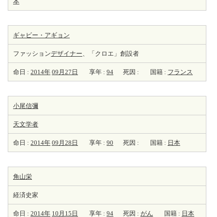
本
ギャビー・アギョン
ファッション
デザイナー
、「クロエ」創設者
命日 :
2014年
09月27日
享年 :
94
死因 :
国籍 :
フランス
小尾信彌
天
文学者
命日 :
2014年
09月28日
享年 :
90
死因 :
国籍 :
日本
角山栄
経済史家
命日 :
2014年
10月15日
享年 :
94
死因 :
がん
国籍 :
日本