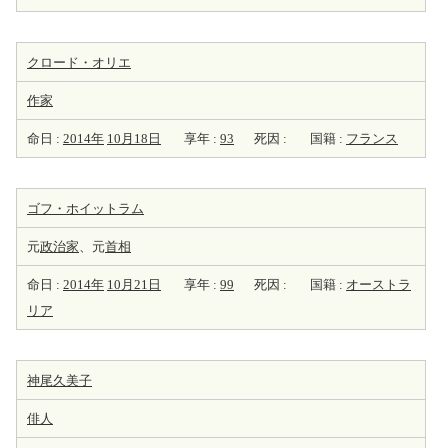
クロード・オリエ
作家
命日 :
2014年
10月18日
享年 :
93
死因 :
国籍 :
フランス
ゴフ・ホイットラム
元
政治家
、元
首相
命日 :
2014年
10月21日
享年 :
99
死因 :
国籍 :
オーストラ
リア
神尾久美子
俳人