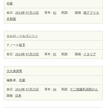
作家
命日 :
2014年
07月13日
享年 :
92
死因 :
国籍 :
南アフリカ
共和国
カルロ・ベルゴンツィ
テノール
歌手
命日 :
2014年
07月25日
享年 :
91
死因 :
国籍 :
イタリア
大久保房男
編集者、
作家
命日 :
2014年
07月25日
享年 :
94
死因 :
十二指腸乳頭部がん
国籍 :
日本