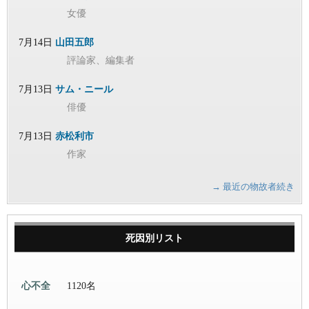
女優
7月14日
山田五郎
評論家、編集者
7月13日
サム・ニール
俳優
7月13日
赤松利市
作家
→ 最近の物故者続き
死因別リスト
心不全
1120名