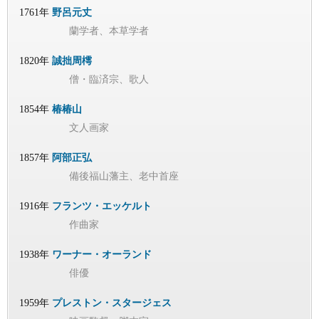
1761年
野呂元丈
蘭学者、本草学者
1820年
誠拙周樗
僧・臨済宗、歌人
1854年
椿椿山
文人画家
1857年
阿部正弘
備後福山藩主、老中首座
1916年
フランツ・エッケルト
作曲家
1938年
ワーナー・オーランド
俳優
1959年
プレストン・スタージェス