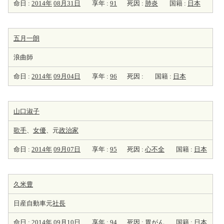
命日 :
2014年
08月31日
享年 :
91
死因 :
肺炎
国籍 :
日本
五月一朗
浪曲師
命日 :
2014年
09月04日
享年 :
96
死因 :
国籍 :
日本
山口淑子
歌手
、
女優
、元
政治家
命日 :
2014年
09月07日
享年 :
95
死因 :
心不全
国籍 :
日本
久米豊
日産自動車元
社長
命日 :
2014年
09月10日
享年 :
94
死因 :
胃がん
国籍 :
日本