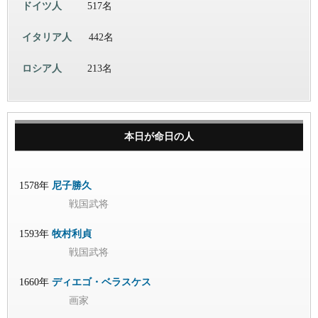
ドイツ人
517名
イタリア人
442名
ロシア人
213名
本日が命日の人
1578年
尼子勝久
戦国武将
1593年
牧村利貞
戦国武将
1660年
ディエゴ・ベラスケス
画家