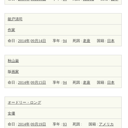
能戸清司
作家
命日 :
2014年
09月14日
享年 :
94
死因 :
老衰
国籍 :
日本
秋山巌
版
画家
命日 :
2014年
09月15日
享年 :
94
死因 :
老衰
国籍 :
日本
オードリー・ロング
女優
命日 :
2014年
09月19日
享年 :
93
死因 :
国籍 :
アメリカ