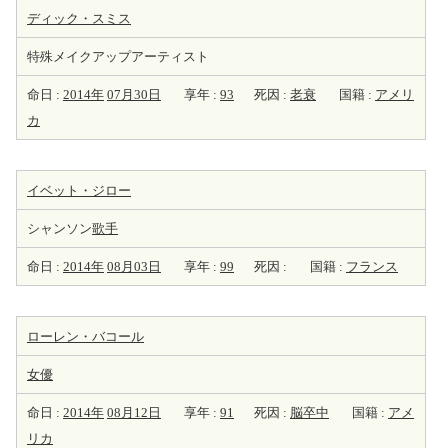
ディック・スミス
特殊メイクアップアーティスト
命日 :
2014年
07月30日
享年 :
93
死因 :
老衰
国籍 :
アメリ
カ
イベット・ジロー
シャンソン
歌手
命日 :
2014年
08月03日
享年 :
99
死因 :
国籍 :
フランス
ローレン・バコール
女優
命日 :
2014年
08月12日
享年 :
91
死因 :
脳卒中
国籍 :
アメ
リカ