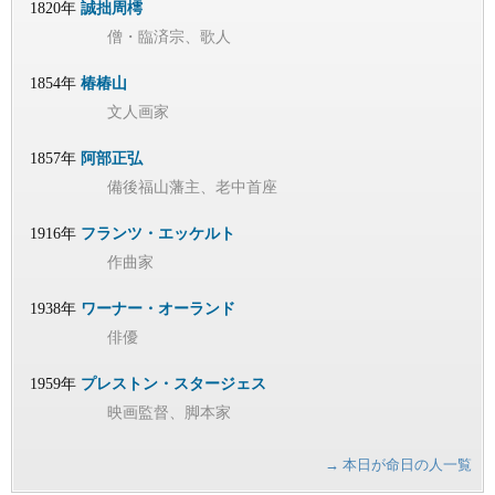
1820年
誠拙周樗
僧・臨済宗、歌人
1854年
椿椿山
文人画家
1857年
阿部正弘
備後福山藩主、老中首座
1916年
フランツ・エッケルト
作曲家
1938年
ワーナー・オーランド
俳優
1959年
プレストン・スタージェス
映画監督、脚本家
→ 本日が命日の人一覧