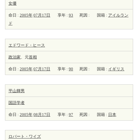
女優
命日 :
2005年
07月17日
享年 :
93
死因 :
国籍 :
アイルラン
ド
エドワード・ヒース
政治家
、元
首相
命日 :
2005年
07月17日
享年 :
90
死因 :
国籍 :
イギリス
平山輝男
国語学者
命日 :
2005年
08月17日
享年 :
97
死因 :
国籍 :
日本
ロバート・ワイズ