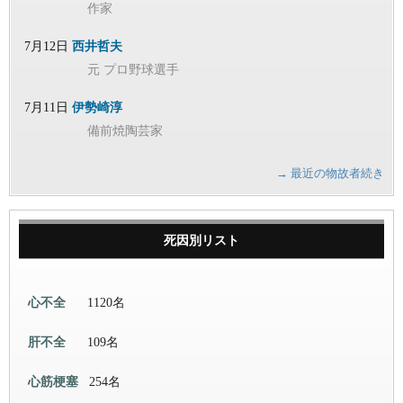
作家
7月12日
西井哲夫
元 プロ野球選手
7月11日
伊勢崎淳
備前焼陶芸家
→ 最近の物故者続き
死因別リスト
心不全
1120名
肝不全
109名
心筋梗塞
254名