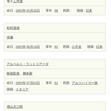
電子
工学者
命日 :
2005年
05月28日
享年 :
98
死因 :
国籍 :
日本
松村達雄
俳優
命日 :
2005年
06月18日
享年 :
92
死因 :
心不全
国籍 :
日本
アルベルト・ラットゥアーダ
映画監督
、
脚本家
命日 :
2005年
07月03日
享年 :
92
死因 :
アルツハイマー病
国籍 :
イタリア
増山元三郎