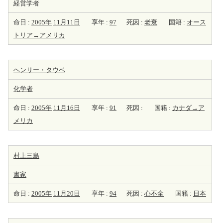
経営学者
命日 :
2005年
11月11日
享年 :
97
死因 :
老衰
国籍 :
オース
トリア→アメリカ
ヘンリー・タウベ
化学者
命日 :
2005年
11月16日
享年 :
91
死因 :
国籍 :
カナダ→ア
メリカ
村上三島
書家
命日 :
2005年
11月20日
享年 :
94
死因 :
心不全
国籍 :
日本