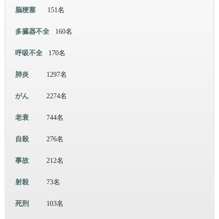
脳梗塞
151名
多臓器不全
160名
呼吸不全
170名
肺炎
1297名
がん
2274名
老衰
744名
自殺
276名
事故
212名
射殺
73名
死刑
103名