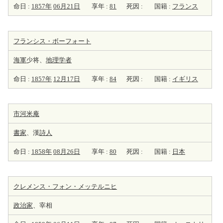
命日 :
1857年
06月21日
享年 :
81
死因 :
国籍 :
フランス
フランシス・ボーフォート
海軍
少将、
地理学者
命日 :
1857年
12月17日
享年 :
84
死因 :
国籍 :
イギリス
市河米庵
書家
、漢
詩人
命日 :
1858年
08月26日
享年 :
80
死因 :
国籍 :
日本
クレメンス・フォン・メッテルニヒ
政治家
、宰相