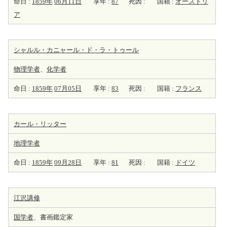
命日 :
1859年
06月11日
享年 :
87
死因 :
国籍 :
オーストリ
ア
シャルル・カニャール・ド・ラ・トゥール
物理学者
、
化学者
命日 :
1859年
07月05日
享年 :
83
死因 :
国籍 :
フランス
カール・リッター
地理学者
命日 :
1859年
09月28日
享年 :
81
死因 :
国籍 :
ドイツ
江沢講修
国学者
、書画鑑定家