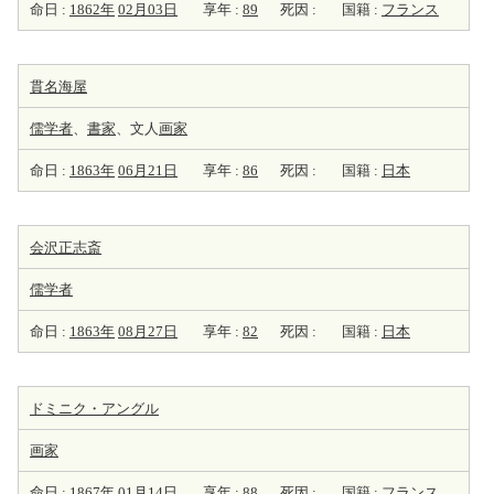
命日 :
1862年
02月03日
享年 :
89
死因 :
国籍 :
フランス
貫名海屋
儒学者
、
書家
、文人
画家
命日 :
1863年
06月21日
享年 :
86
死因 :
国籍 :
日本
会沢正志斎
儒学者
命日 :
1863年
08月27日
享年 :
82
死因 :
国籍 :
日本
ドミニク・アングル
画家
命日 :
1867年
01月14日
享年 :
88
死因 :
国籍 :
フランス