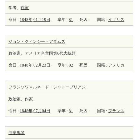
学者、
作家
命日 :
1848年
01月19日
享年 :
81
死因 :
国籍 :
イギリス
ジョン・クィンシー・アダムズ
政治家
、アメリカ合衆国第6代
大統領
命日 :
1848年
02月23日
享年 :
82
死因 :
国籍 :
アメリカ
フランソワ＝ルネ・ド・シャトーブリアン
政治家
、
作家
命日 :
1848年
07月04日
享年 :
81
死因 :
国籍 :
フランス
曲亭馬琴