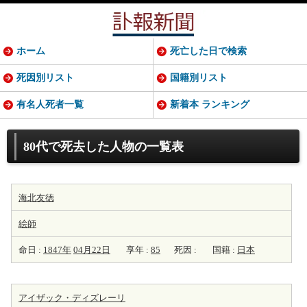
ホーム
死亡した日で検索
死因別リスト
国籍別リスト
有名人死者一覧
新着本 ランキング
80代で死去した人物の一覧表
海北友徳
絵師
命日 :
1847年
04月22日
享年 :
85
死因 :
国籍 :
日本
アイザック・ディズレーリ