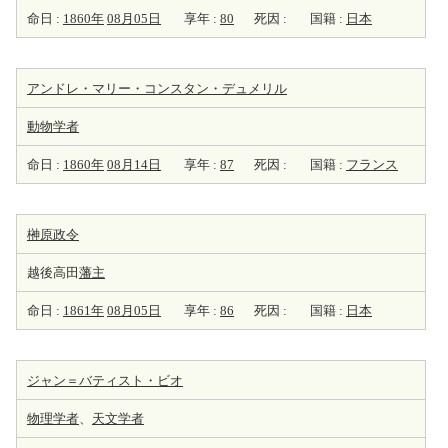
命日 :
1860年
08月05日
享年 :
80
死因 :
国籍 :
日本
アンドレ・マリー・コンスタン・デュメリル
動物学者
命日 :
1860年
08月14日
享年 :
87
死因 :
国籍 :
フランス
榊原政令
越後高田
藩主
命日 :
1861年
08月05日
享年 :
86
死因 :
国籍 :
日本
ジャン＝バティスト・ビオ
物理学者
、
天
文学者