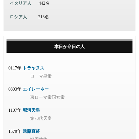
イタリア人
442名
ロシア人
213名
本日が命日の人
0117年
トラヤヌス
ローマ皇帝
0803年
エイレーネー
東ローマ帝国女帝
1107年
堀河天皇
第73代天皇
1570年
遠藤直経