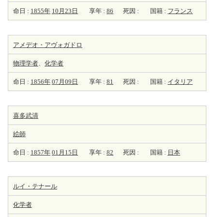
命日 :
1855年
10月23日
享年 :
86
死因 :
国籍 :
フランス
アメデオ・アヴォガドロ
物理学者
、
化学者
命日 :
1856年
07月09日
享年 :
81
死因 :
国籍 :
イタリア
喜多武清
絵師
命日 :
1857年
01月15日
享年 :
82
死因 :
国籍 :
日本
ルイ・テナール
化学者