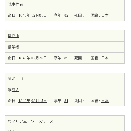
読本作者
命日 :
1848年
12月01日
享年 :
82
死因 :
国籍 :
日本
堤它山
儒学者
命日 :
1849年
02月26日
享年 :
89
死因 :
国籍 :
日本
菊池五山
漢
詩人
命日 :
1849年
08月15日
享年 :
81
死因 :
国籍 :
日本
ウィリアム・ワーズワース