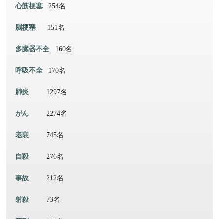
心筋梗塞
254名
脳梗塞
151名
多臓器不全
160名
呼吸不全
170名
肺炎
1297名
がん
2274名
老衰
745名
自殺
276名
事故
212名
射殺
73名