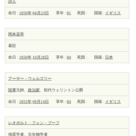
詩人
命日 :
1850年
04月23日
享年 :
81
死因 :
国籍 :
イギリス
岡本花亭
幕臣
命日 :
1850年
10月28日
享年 :
84
死因 :
国籍 :
日本
アーサー・ウェルズリー
陸軍
元帥、
政治家
、初代ウェリントン公爵
命日 :
1852年
09月14日
享年 :
84
死因 :
国籍 :
イギリス
レオポルト・フォン・ブーフ
地質学者
、古
生物学者