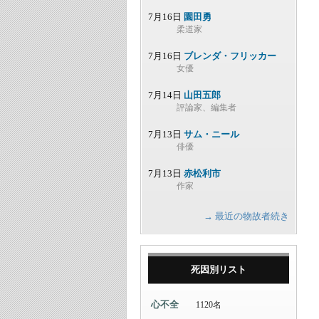
7月16日
園田勇
柔道家
7月16日
ブレンダ・フリッカー
女優
7月14日
山田五郎
評論家、編集者
7月13日
サム・ニール
俳優
7月13日
赤松利市
作家
→ 最近の物故者続き
死因別リスト
心不全
1120名