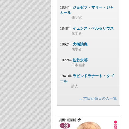
1834年
ジョゼフ・マリー・ジャ
カール
発明家
1848年
イェンス・ベルセリウス
化学者
1862年
大橋訥庵
儒学者
1922年
佐竹永邨
日本画家
1941年
ラビンドラナート・タゴ
ール
詩人
→ 本日が命日の人一覧