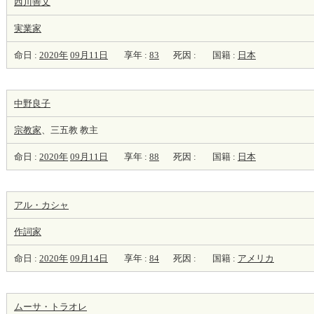
西川善文
実業家
命日 :
2020年
09月11日
享年 :
83
死因 :
国籍 :
日本
中野良子
宗教家
、三五教 教主
命日 :
2020年
09月11日
享年 :
88
死因 :
国籍 :
日本
アル・カシャ
作詞家
命日 :
2020年
09月14日
享年 :
84
死因 :
国籍 :
アメリカ
ムーサ・トラオレ