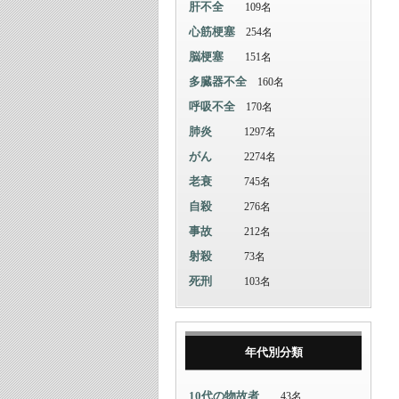
肝不全
109名
心筋梗塞
254名
脳梗塞
151名
多臓器不全
160名
呼吸不全
170名
肺炎
1297名
がん
2274名
老衰
745名
自殺
276名
事故
212名
射殺
73名
死刑
103名
年代別分類
10代の物故者
43名