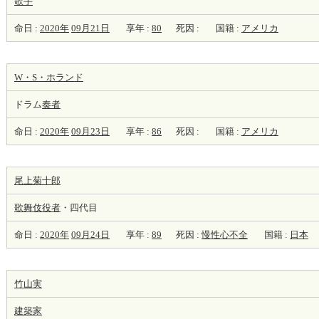
歌手
命日 :
2020年
09月21日
享年 :
80
死因 :
国籍 :
アメリカ
W・S・ホランド
ドラム
奏者
命日 :
2020年
09月23日
享年 :
86
死因 :
国籍 :
アメリカ
尾上菊十郎
歌舞伎役者
・四代目
命日 :
2020年
09月24日
享年 :
89
死因 :
慢性心不全
国籍 :
日本
竹山実
建築家