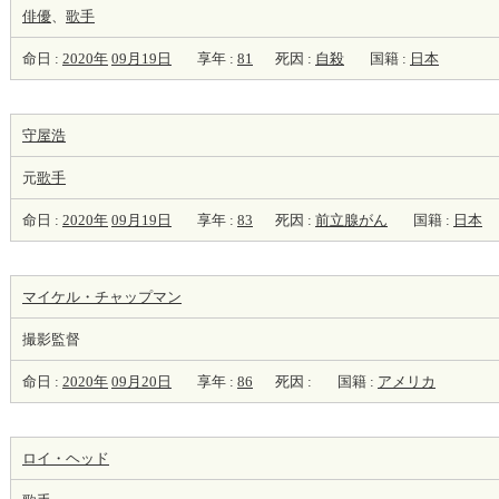
俳優
、
歌手
命日 :
2020年
09月19日
享年 :
81
死因 :
自殺
国籍 :
日本
守屋浩
元
歌手
命日 :
2020年
09月19日
享年 :
83
死因 :
前立腺がん
国籍 :
日本
マイケル・チャップマン
撮影監督
命日 :
2020年
09月20日
享年 :
86
死因 :
国籍 :
アメリカ
ロイ・ヘッド