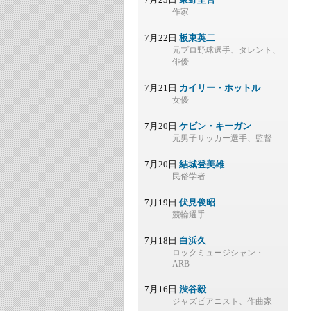
作家
7月22日
板東英二
元プロ野球選手、タレント、
俳優
7月21日
カイリー・ホットル
女優
7月20日
ケビン・キーガン
元男子サッカー選手、監督
7月20日
結城登美雄
民俗学者
7月19日
伏見俊昭
競輪選手
7月18日
白浜久
ロックミュージシャン・
ARB
7月16日
渋谷毅
ジャズピアニスト、作曲家