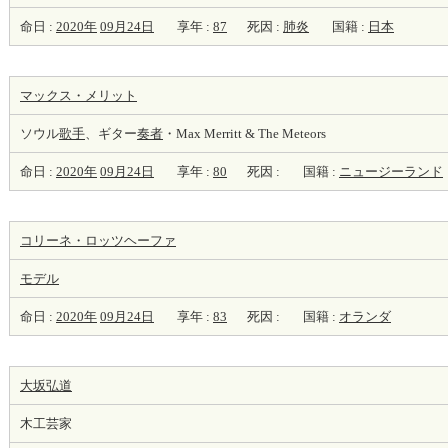
命日 :
2020年
09月24日
享年 :
87
死因 :
肺炎
国籍 :
日本
マックス・メリット
ソウル
歌手
、ギター
奏者
・Max Merritt & The Meteors
命日 :
2020年
09月24日
享年 :
80
死因 :
国籍 :
ニュージーランド
コリーネ・ロッツヘーファ
モデル
命日 :
2020年
09月24日
享年 :
83
死因 :
国籍 :
オランダ
大坂弘道
木工芸家