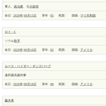
軍人、
政治家
、元
大統領
命日 :
2020年
09月15日
享年 :
85
死因 :
国籍 :
マリ共和国
ロイ・C
ソウル
歌手
命日 :
2020年
09月16日
享年 :
82
死因 :
国籍 :
アメリカ
ルース・ベイダー・ギンズバーグ
連邦最高裁判事
命日 :
2020年
09月18日
享年 :
88
死因 :
国籍 :
アメリカ
藤木孝