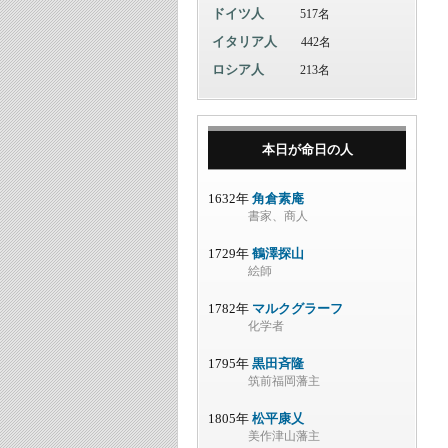
ドイツ人
517名
イタリア人
442名
ロシア人
213名
本日が命日の人
1632年
角倉素庵
書家、商人
1729年
鶴澤探山
絵師
1782年
マルクグラーフ
化学者
1795年
黒田斉隆
筑前福岡藩主
1805年
松平康乂
美作津山藩主