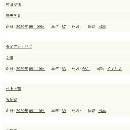
村田安穂
歴史学者
命日 :
2020年
09月09日
享年 :
87
死因 :
国籍 :
日本
ダイアナ・リグ
女優
命日 :
2020年
09月10日
享年 :
83
死因 :
がん
国籍 :
イギリス
村上正邦
政治家
命日 :
2020年
09月10日
享年 :
89
死因 :
国籍 :
日本