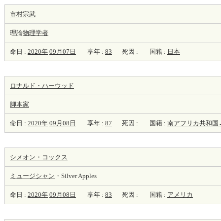
市村宗武
理論
物理学者
命日 :
2020年
09月07日
享年 :
83
死因 :
国籍 :
日本
ロナルド・ハーウッド
脚本家
命日 :
2020年
09月08日
享年 :
87
死因 :
国籍 :
南アフリカ共和国
シメオン・コックス
ミュージシャン
・Silver Apples
命日 :
2020年
09月08日
享年 :
83
死因 :
国籍 :
アメリカ