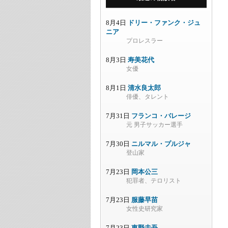
8月4日
ドリー・ファンク・ジュ
ニア
プロレスラー
8月3日
寿美花代
女優
8月1日
清水良太郎
俳優、タレント
7月31日
フランコ・バレージ
元 男子サッカー選手
7月30日
ニルマル・プルジャ
登山家
7月23日
岡本公三
犯罪者、テロリスト
7月23日
服藤早苗
女性史研究家
7月23日
東野圭吾