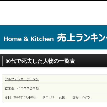
80代で死去した人物の一覧表
アルフォンス・デーケン
哲学者
、イエズス会司祭
命日 :
2020年
09月06日
享年 :
89
死因 :
国籍 :
ドイツ