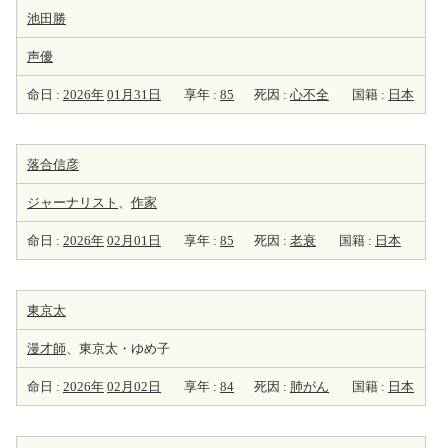
池田勝
声優
命日 :
2026年
01月31日
享年 :
85
死因 :
心不全
国籍 :
日本
落合信彦
ジャーナリスト
、
作家
命日 :
2026年
02月01日
享年 :
85
死因 :
老衰
国籍 :
日本
東京太
漫才師
、東京太・ゆめ子
命日 :
2026年
02月02日
享年 :
84
死因 :
肺がん
国籍 :
日本