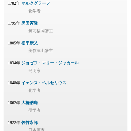
1782年
マルクグラーフ
化学者
1795年
黒田斉隆
筑前福岡藩主
1805年
松平康乂
美作津山藩主
1834年
ジョゼフ・マリー・ジャカール
発明家
1848年
イェンス・ベルセリウス
化学者
1862年
大橋訥庵
儒学者
1922年
佐竹永邨
日本画家