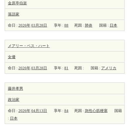
金原亭伯楽
落語家
命日 :
2026年
03月28日
享年 :
88
死因 :
肺炎
国籍 :
日本
メアリー・ベス・ハート
女優
命日 :
2026年
03月28日
享年 :
81
死因 :
国籍 :
アメリカ
藤井孝男
政治家
命日 :
2026年
04月13日
享年 :
84
死因 :
急性心筋梗塞
国籍
:
日本