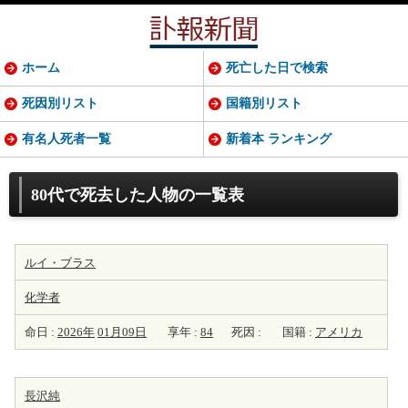
ホーム
死亡した日で検索
死因別リスト
国籍別リスト
有名人死者一覧
新着本 ランキング
80代で死去した人物の一覧表
ルイ・ブラス
化学者
命日 :
2026年
01月09日
享年 :
84
死因 :
国籍 :
アメリカ
長沢純