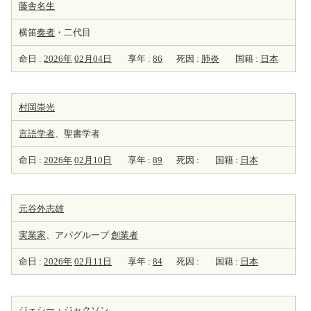
藤舎名生
横笛
奏者
・二代目
命日 :
2026年
02月04日
享年 :
86
死因 :
肺炎
国籍 :
日本
村岡崇光
言語学者
、聖書学者
命日 :
2026年
02月10日
享年 :
89
死因 :
国籍 :
日本
元谷外志雄
実業家
、アパグループ
創業者
命日 :
2026年
02月11日
享年 :
84
死因 :
国籍 :
日本
ジェシー・ジャクソン