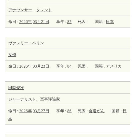
アナウンサー
、
タレント
命日 :
2026年
03月21日
享年 :
87
死因 :
国籍 :
日本
ヴァレリー・ペリン
女優
命日 :
2026年
03月23日
享年 :
84
死因 :
国籍 :
アメリカ
田岡俊次
ジャーナリスト
、軍事
評論家
命日 :
2026年
03月27日
享年 :
86
死因 :
食道がん
国籍 :
日
本