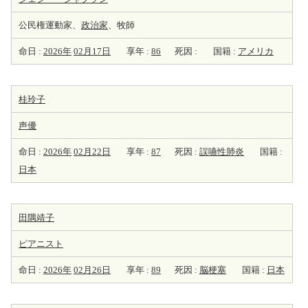
公民権運動家、
政治家
、牧師
命日 :
2026年
02月17日
享年 :
86
死因 :
国籍 :
アメリカ
桂玲子
声優
命日 :
2026年
02月22日
享年 :
87
死因 :
誤嚥性肺炎
国籍 :
日本
田隅靖子
ピアニスト
命日 :
2026年
02月26日
享年 :
89
死因 :
脳梗塞
国籍 :
日本