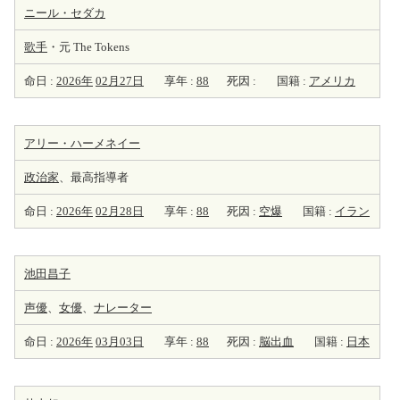
ニール・セダカ
歌手
・元 The Tokens
命日 :
2026年
02月27日
享年 :
88
死因 :
国籍 :
アメリカ
アリー・ハーメネイー
政治家
、最高指導者
命日 :
2026年
02月28日
享年 :
88
死因 :
空爆
国籍 :
イラン
池田昌子
声優
、
女優
、
ナレーター
命日 :
2026年
03月03日
享年 :
88
死因 :
脳出血
国籍 :
日本