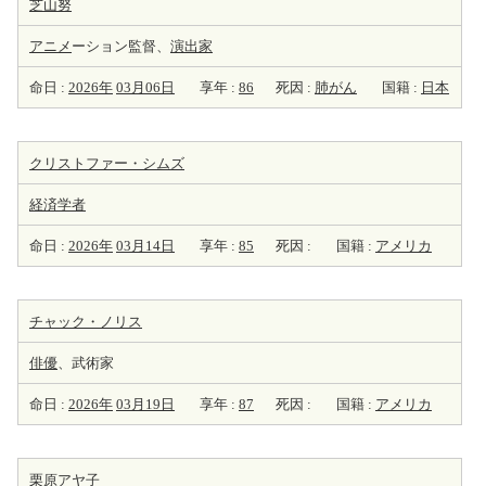
芝山努
アニメ
ーション監督、
演出家
命日 :
2026年
03月06日
享年 :
86
死因 :
肺がん
国籍 :
日本
クリストファー・シムズ
経済学者
命日 :
2026年
03月14日
享年 :
85
死因 :
国籍 :
アメリカ
チャック・ノリス
俳優
、武術家
命日 :
2026年
03月19日
享年 :
87
死因 :
国籍 :
アメリカ
栗原アヤ子