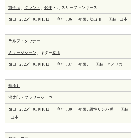
司会者
、
タレント
、
歌手
・元 スリーファンキーズ
命日 :
2026年
01月15日
享年 :
86
死因 :
脳出血
国籍 :
日本
ラルフ・タウナー
ミュージシャン
、ギター
奏者
命日 :
2026年
01月18日
享年 :
87
死因 :
国籍 :
アメリカ
華ゆり
漫才師
・フラワーショウ
命日 :
2026年
01月18日
享年 :
80
死因 :
悪性リンパ腫
国籍
:
日本