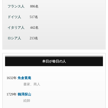
フランス人
886名
ドイツ人
517名
イタリア人
442名
ロシア人
213名
本日が命日の人
1632年
角倉素庵
書家、商人
1729年
鶴澤探山
絵師