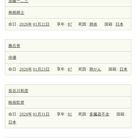
加藤一二三
将棋棋士
命日 :
2026年
01月22日
享年 :
87
死因 :
肺炎
国籍 :
日本
勝呂誉
俳優
命日 :
2026年
01月23日
享年 :
87
死因 :
肺がん
国籍 :
日本
長谷川和彦
映画監督
命日 :
2026年
01月31日
享年 :
81
死因 :
多臓器不全
国籍 :
日本