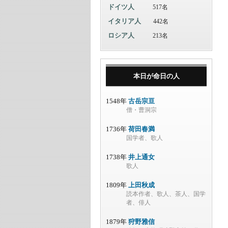
ドイツ人
517名
イタリア人
442名
ロシア人
213名
本日が命日の人
1548年
古岳宗亘
僧・曹洞宗
1736年
荷田春満
国学者、歌人
1738年
井上通女
歌人
1809年
上田秋成
読本作者、歌人、茶人、国学
者、俳人
1879年
狩野雅信