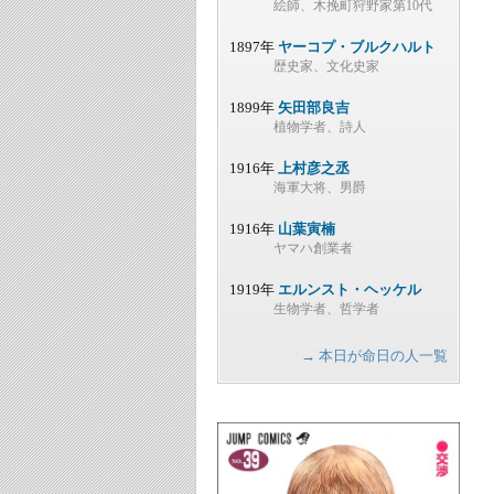
絵師、木挽町狩野家第10代
1897年
ヤーコプ・ブルクハルト
歴史家、文化史家
1899年
矢田部良吉
植物学者、詩人
1916年
上村彦之丞
海軍大将、男爵
1916年
山葉寅楠
ヤマハ創業者
1919年
エルンスト・ヘッケル
生物学者、哲学者
→ 本日が命日の人一覧