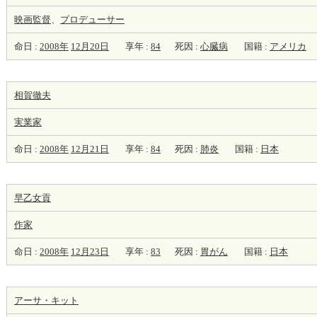
映画監督
、
プロデューサー
命日 :
2008年
12月20日
享年 :
84
死因 :
心臓病
国籍 :
アメリカ
相賀徹夫
実業家
命日 :
2008年
12月21日
享年 :
84
死因 :
肺炎
国籍 :
日本
早乙女貢
作家
命日 :
2008年
12月23日
享年 :
83
死因 :
胃がん
国籍 :
日本
アーサ・キット