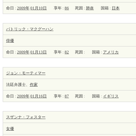
命日 :
2009年
01月10日
享年 :
86
死因 :
肺炎
国籍 :
日本
パトリック・マクグーハン
俳優
命日 :
2009年
01月13日
享年 :
82
死因 :
国籍 :
アメリカ
ジョン・モーティマー
法廷弁護士、
作家
命日 :
2009年
01月16日
享年 :
87
死因 :
国籍 :
イギリス
スザンナ・フォスター
女優