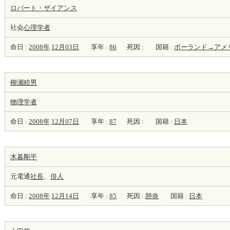
ロバート・ザイアンス
社会
心理学者
命日 :
2008年
12月03日
享年 :
86
死因 :
国籍 :
ポーランド→アメ
柳瀬睦男
物理学者
命日 :
2008年
12月07日
享年 :
87
死因 :
国籍 :
日本
木暮剛平
元電通
社長
、
俳人
命日 :
2008年
12月14日
享年 :
85
死因 :
肺炎
国籍 :
日本