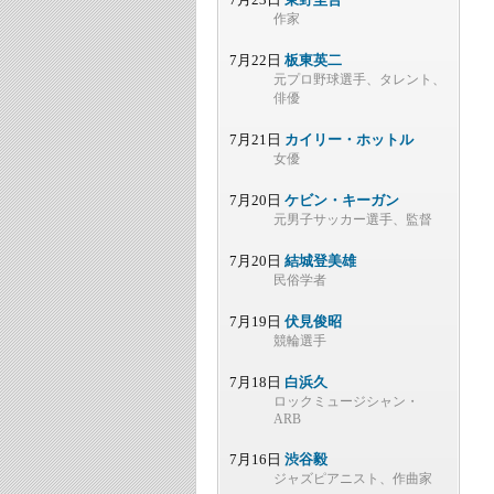
作家
7月22日
板東英二
元プロ野球選手、タレント、
俳優
7月21日
カイリー・ホットル
女優
7月20日
ケビン・キーガン
元男子サッカー選手、監督
7月20日
結城登美雄
民俗学者
7月19日
伏見俊昭
競輪選手
7月18日
白浜久
ロックミュージシャン・
ARB
7月16日
渋谷毅
ジャズピアニスト、作曲家