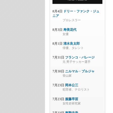
8月4日
ドリー・ファンク・ジュ
ニア
プロレスラー
8月3日
寿美花代
女優
8月1日
清水良太郎
俳優、タレント
7月31日
フランコ・バレージ
元 男子サッカー選手
7月30日
ニルマル・プルジャ
登山家
7月23日
岡本公三
犯罪者、テロリスト
7月23日
服藤早苗
女性史研究家
7月23日
東野圭吾