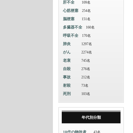
肝不全
109名
心筋梗塞
254名
脳梗塞
151名
多臓器不全
160名
呼吸不全
170名
肺炎
1297名
がん
2274名
老衰
745名
自殺
276名
事故
212名
射殺
73名
死刑
103名
年代別分類
10代の物故者
43名