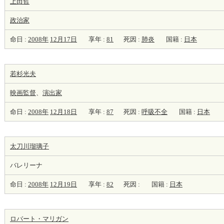
上田哲
政治家
命日 :
2008年
12月17日
享年 :
81
死因 :
肺炎
国籍 :
日本
若杉光夫
映画監督
、
演出家
命日 :
2008年
12月18日
享年 :
87
死因 :
呼吸不全
国籍 :
日本
太刀川瑠璃子
バレリーナ
命日 :
2008年
12月19日
享年 :
82
死因 :
国籍 :
日本
ロバート・マリガン