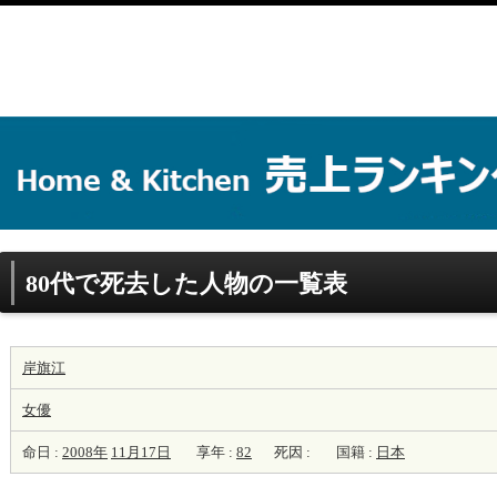
80代で死去した人物の一覧表
岸旗江
女優
命日 :
2008年
11月17日
享年 :
82
死因 :
国籍 :
日本