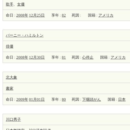
歌手
、
女優
命日 :
2008年
12月25日
享年 :
82
死因 :
国籍 :
アメリカ
バーニー・ハミルトン
俳優
命日 :
2008年
12月30日
享年 :
81
死因 :
心停止
国籍 :
アメリカ
北大象
書家
命日 :
2009年
01月01日
享年 :
80
死因 :
下咽頭がん
国籍 :
日本
川口秀子