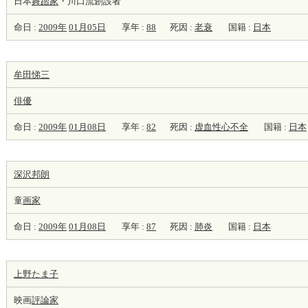
日本
舞踏家
・川口流創設者
命日 :
2009年
01月05日
享年 :
88
死因 :
老衰
国籍 :
日本
牟田悌三
俳優
命日 :
2009年
01月08日
享年 :
82
死因 :
虚血性心不全
国籍 :
日本
深沢邦朗
童
画家
命日 :
2009年
01月08日
享年 :
87
死因 :
肺炎
国籍 :
日本
上野たま子
映画
評論家