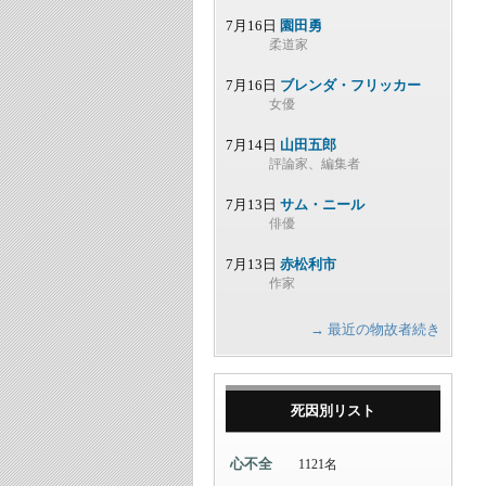
7月16日
園田勇
柔道家
7月16日
ブレンダ・フリッカー
女優
7月14日
山田五郎
評論家、編集者
7月13日
サム・ニール
俳優
7月13日
赤松利市
作家
→ 最近の物故者続き
死因別リスト
心不全
1121名