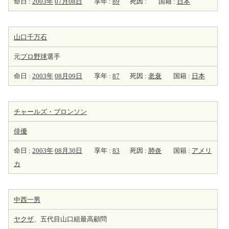
命日 :
2003年
07月08日
享年 :
89
死因 :
国籍 :
日本
山口千万石
元
プロ野球
選手
命日 :
2003年
08月09日
享年 :
87
死因 :
老衰
国籍 :
日本
チャールズ・ブロンソン
俳優
命日 :
2003年
08月30日
享年 :
83
死因 :
肺炎
国籍 :
アメリ
カ
中西一男
ヤクザ
、五代目山口組最高顧問