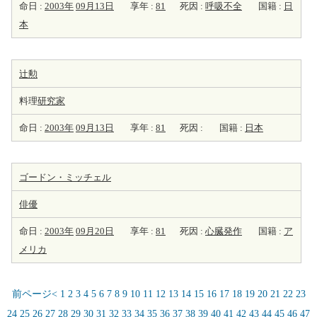
命日 :
2003年
09月13日
享年 :
81
死因 :
呼吸不全
国籍 :
日
本
辻勲
料理
研究家
命日 :
2003年
09月13日
享年 :
81
死因 :
国籍 :
日本
ゴードン・ミッチェル
俳優
命日 :
2003年
09月20日
享年 :
81
死因 :
心臓発作
国籍 :
ア
メリカ
前ページ<
1
2
3
4
5
6
7
8
9
10
11
12
13
14
15
16
17
18
19
20
21
22
23
24
25
26
27
28
29
30
31
32
33
34
35
36
37
38
39
40
41
42
43
44
45
46
47