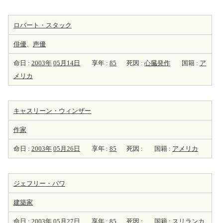
ロバート・スタック
俳優
、
声優
命日 :
2003年
05月14日
享年 :
85
死因 :
心臓発作
国籍 :
ア
メリカ
キャスリーン・ウィンザー
作家
命日 :
2003年
05月26日
享年 :
85
死因 :
国籍 :
アメリカ
ジェフリー・バワ
建築家
命日 :
2003年
05月27日
享年 :
85
死因 :
国籍 :
スリランカ