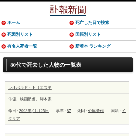
ホーム
死亡した日で検索
死因別リスト
国籍別リスト
有名人死者一覧
新着本 ランキング
80代で死去した人物の一覧表
レオポルド・トリエステ
俳優
、
映画監督
、
脚本家
命日 :
2003年
01月25日
享年 :
87
死因 :
心臓発作
国籍 :
イ
タリア