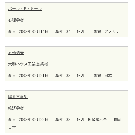
ポール・E・ミール
心理学者
命日 :
2003年
02月14日
享年 :
84
死因 :
国籍 :
アメリカ
石橋信夫
大和ハウス工業
創業者
命日 :
2003年
02月21日
享年 :
83
死因 :
国籍 :
日本
隅谷三喜男
経済学者
命日 :
2003年
02月22日
享年 :
88
死因 :
多臓器不全
国籍 :
日本