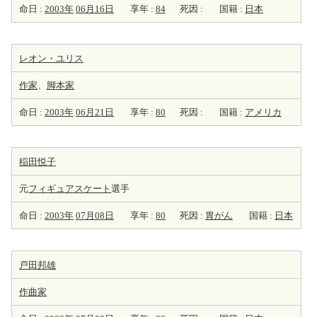
命日 :
2003年
06月16日
享年 :
84
死因 :
国籍 :
日本
レオン・ユリス
作家
、
脚本家
命日 :
2003年
06月21日
享年 :
80
死因 :
国籍 :
アメリカ
稲田悦子
元
フィギュアスケート
選手
命日 :
2003年
07月08日
享年 :
80
死因 :
胃がん
国籍 :
日本
戸田邦雄
作曲家