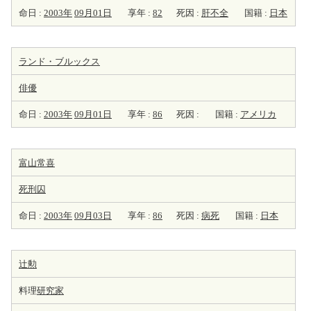
命日 :
2003年
09月01日
享年 :
82
死因 :
肝不全
国籍 :
日本
ランド・ブルックス
俳優
命日 :
2003年
09月01日
享年 :
86
死因 :
国籍 :
アメリカ
富山常喜
死刑囚
命日 :
2003年
09月03日
享年 :
86
死因 :
病死
国籍 :
日本
辻勲
料理
研究家