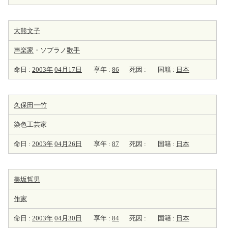
大熊文子
声楽家
・ソプラノ
歌手
命日 :
2003年
04月17日
享年 :
86
死因 :
国籍 :
日本
久保田一竹
染色工芸家
命日 :
2003年
04月26日
享年 :
87
死因 :
国籍 :
日本
美坂哲男
作家
命日 :
2003年
04月30日
享年 :
84
死因 :
国籍 :
日本