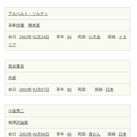
アルベルト・ソルディ
喜劇
俳優
、
脚本家
命日 :
2003年
02月24日
享年 :
84
死因 :
心不全
国籍 :
イタ
リア
黒岩重吾
作家
命日 :
2003年
03月07日
享年 :
80
死因 :
国籍 :
日本
小坂秀二
相撲
評論家
命日 :
2003年
04月06日
享年 :
86
死因 :
胃がん
国籍 :
日本