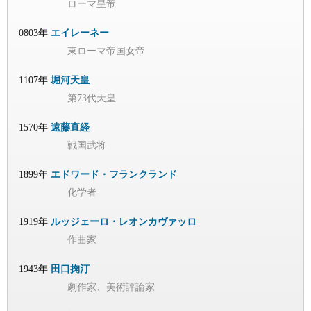
ローマ皇帝
0803年
エイレーネー
東ローマ帝国女帝
1107年
堀河天皇
第73代天皇
1570年
遠藤直経
戦国武将
1899年
エドワード・フランクランド
化学者
1919年
ルッジェーロ・レオンカヴァッロ
作曲家
1943年
田口掬汀
劇作家、美術評論家