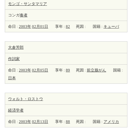
モンゴ・サンタマリア
コンガ
奏者
命日 :
2003年
02月01日
享年 :
82
死因 :
国籍 :
キューバ
大倉芳郎
作詞家
命日 :
2003年
02月05日
享年 :
89
死因 :
前立腺がん
国籍 :
日本
ウォルト・ロストウ
経済学者
命日 :
2003年
02月13日
享年 :
88
死因 :
国籍 :
アメリカ