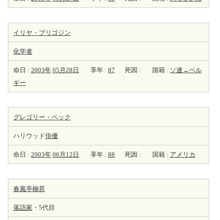
イリヤ・プリゴジン
化学者
命日 :
2003年
05月28日
享年 :
87
死因 :
国籍 :
ソ連→ベル
ギー
グレゴリー・ペック
ハリウッド
俳優
命日 :
2003年
06月12日
享年 :
88
死因 :
国籍 :
アメリカ
春風亭柳昇
落語家
・5代目