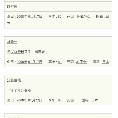
脚本家
命日 :
2008年
01月17日
享年 :
80
死因 :
肝臓がん
国籍 :
日
本
林義一
元
プロ野球
選手、指導者
命日 :
2008年
01月17日
享年 :
89
死因 :
心不全
国籍 :
日本
江藤俊哉
バイオリン
奏者
命日 :
2008年
01月22日
享年 :
82
死因 :
国籍 :
日本