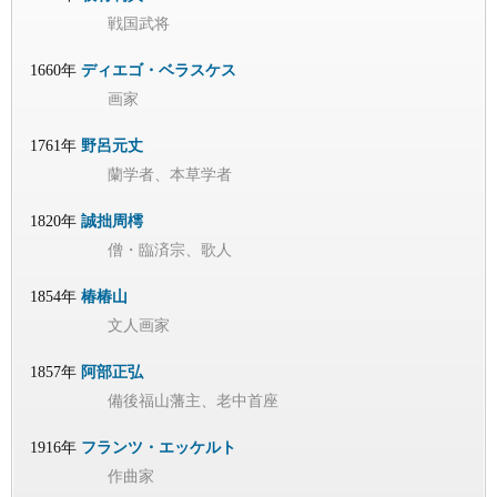
戦国武将
1660年
ディエゴ・ベラスケス
画家
1761年
野呂元丈
蘭学者、本草学者
1820年
誠拙周樗
僧・臨済宗、歌人
1854年
椿椿山
文人画家
1857年
阿部正弘
備後福山藩主、老中首座
1916年
フランツ・エッケルト
作曲家