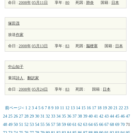
命日 :
2008年
05月11日
享年 :
80
死因 :
肺炎
国籍 :
日本
塚田茂
放送
作家
命日 :
2008年
05月13日
享年 :
83
死因 :
脳梗塞
国籍 :
日本
中山知子
童謡
詩人
、
翻訳家
命日 :
2008年
05月24日
享年 :
83
死因 :
国籍 :
日本
前ページ<
1
2
3
4
5
6
7
8
9
10
11
12
13
14
15
16
17
18
19
20
21
22
23
24
25
26
27
28
29
30
31
32
33
34
35
36
37
38
39
40
41
42
43
44
45
46
47
48
49
50
51
52
53
54
55
56
57
58
59
60
61
62
63
64
65
66
67
68
69
70
71
72
73
74
75
76
77
78
79
80
81
82
83
84
85
86
87
88
89
90
91
92
93
94
95