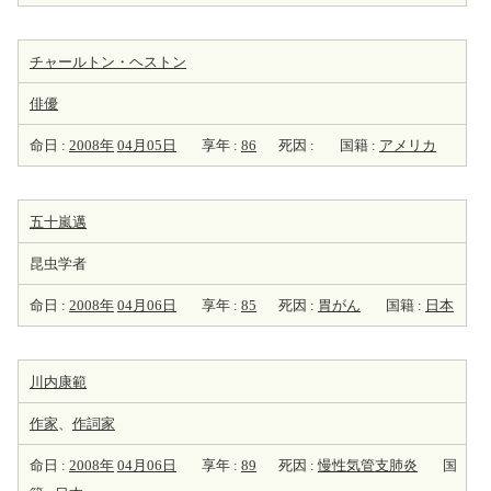
チャールトン・ヘストン
俳優
命日 :
2008年
04月05日
享年 :
86
死因 :
国籍 :
アメリカ
五十嵐邁
昆虫学者
命日 :
2008年
04月06日
享年 :
85
死因 :
胃がん
国籍 :
日本
川内康範
作家
、
作詞家
命日 :
2008年
04月06日
享年 :
89
死因 :
慢性気管支肺炎
国