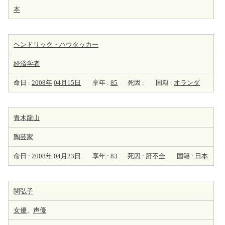
本
ヘンドリック・ハウタッカー
経済学者
命日 :
2008年
04月15日
享年 :
85
死因 :
国籍 :
オランダ
青木龍山
陶芸家
命日 :
2008年
04月23日
享年 :
83
死因 :
肝不全
国籍 :
日本
関弘子
女優
、
声優