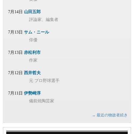
7月14日
山田五郎
評論家、編集者
7月13日
サム・ニール
俳優
7月13日
赤松利市
作家
7月12日
西井哲夫
元 プロ野球選手
7月11日
伊勢崎淳
備前焼陶芸家
→ 最近の物故者続き