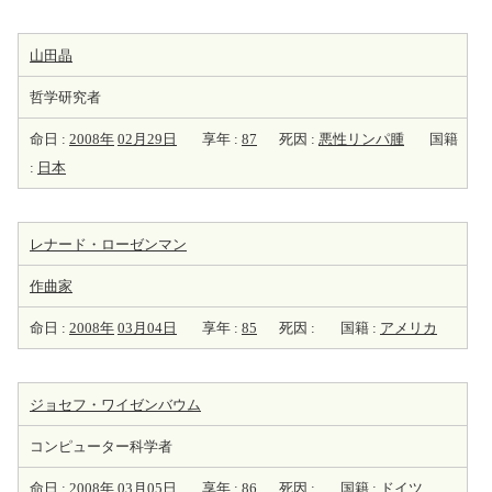
山田晶
哲学研究者
命日 :
2008年
02月29日
享年 :
87
死因 :
悪性リンパ腫
国籍
:
日本
レナード・ローゼンマン
作曲家
命日 :
2008年
03月04日
享年 :
85
死因 :
国籍 :
アメリカ
ジョセフ・ワイゼンバウム
コンピューター科学者
命日 :
2008年
03月05日
享年 :
86
死因 :
国籍 :
ドイツ