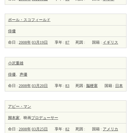
ポール・スコフィールド
俳優
命日 :
2008年
03月19日
享年 :
87
死因 :
国籍 :
イギリス
小沢重雄
俳優
、
声優
命日 :
2008年
03月20日
享年 :
83
死因 :
脳梗塞
国籍 :
日本
アビー・マン
脚本家
、映画
プロデューサー
命日 :
2008年
03月25日
享年 :
82
死因 :
国籍 :
アメリカ