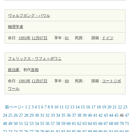
ヴォルフガング・パウル
物理学者
命日 :
1993年
12月07日
享年 :
81
死因 :
国籍 :
ドイツ
フェリックス・ウフェ＝ボワニ
政治家
、初代
首相
命日 :
1993年
12月07日
享年 :
89
死因 :
国籍 :
コートジボ
ワール
前ページ<
1
2
3
4
5
6
7
8
9
10
11
12
13
14
15
16
17
18
19
20
21
22
23
24
25
26
27
28
29
30
31
32
33
34
35
36
37
38
39
40
41
42
43
44
45
46
47
48
49
50
51
52
53
54
55
56
57
58
59
60
61
62
63
64
65
66
67
68
69
70
71
72
73
74
75
76
77
78
79
80
81
82
83
84
85
86
87
88
89
90
91
92
93
94
95