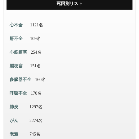
死因別リスト
心不全
1121名
肝不全
109名
心筋梗塞
254名
脳梗塞
151名
多臓器不全
160名
呼吸不全
170名
肺炎
1297名
がん
2274名
老衰
745名