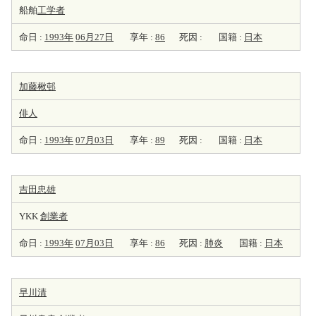
船舶
工学者
命日 :
1993年
06月27日
享年 :
86
死因 :
国籍 :
日本
加藤楸邨
俳人
命日 :
1993年
07月03日
享年 :
89
死因 :
国籍 :
日本
吉田忠雄
YKK
創業者
命日 :
1993年
07月03日
享年 :
86
死因 :
肺炎
国籍 :
日本
早川清