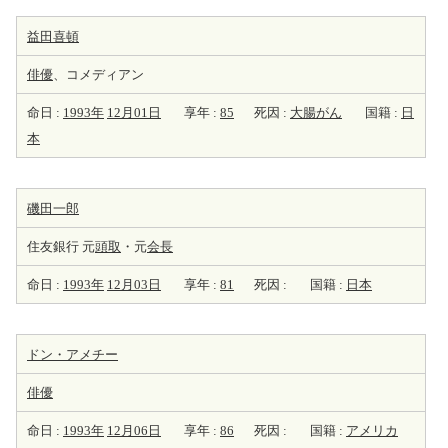
益田喜頓
俳優
、コメディアン
命日 :
1993年
12月01日
享年 :
85
死因 :
大腸がん
国籍 :
日
本
磯田一郎
住友銀行 元
頭取
・元
会長
命日 :
1993年
12月03日
享年 :
81
死因 :
国籍 :
日本
ドン・アメチー
俳優
命日 :
1993年
12月06日
享年 :
86
死因 :
国籍 :
アメリカ