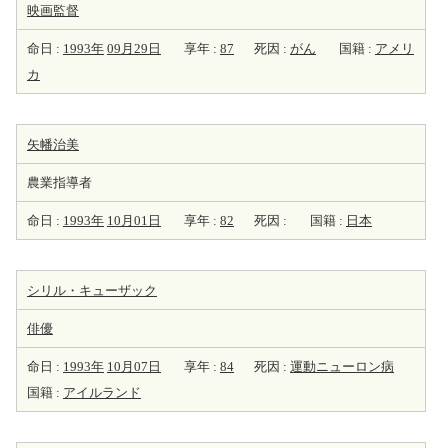
映画監督
命日 :
1993年
09月29日
享年 :
87
死因 :
がん
国籍 :
アメリ
カ
矢幡治美
農業指導者
命日 :
1993年
10月01日
享年 :
82
死因 :
国籍 :
日本
シリル・キューザック
俳優
命日 :
1993年
10月07日
享年 :
84
死因 :
運動ニューロン病
国籍 :
アイルランド