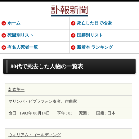
ホーム
死亡した日で検索
死因別リスト
国籍別リスト
有名人死者一覧
新着本 ランキング
80代で死去した人物の一覧表
朝吹英一
マリンバ・ビブラフォン
奏者
、
作曲家
命日 :
1993年
06月14日
享年 :
85
死因 :
国籍 :
日本
ウィリアム・ゴールディング