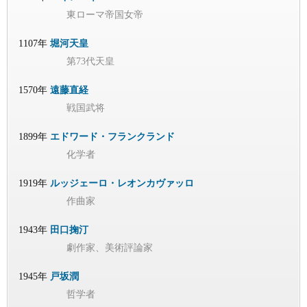
東ローマ帝国女帝
1107年
堀河天皇
第73代天皇
1570年
遠藤直経
戦国武将
1899年
エドワード・フランクランド
化学者
1919年
ルッジェーロ・レオンカヴァッロ
作曲家
1943年
田口掬汀
劇作家、美術評論家
1945年
戸坂潤
哲学者