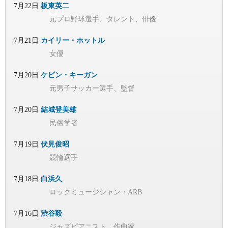
7月22日
板東英二
元プロ野球選手、タレント、俳優
7月21日
カイリー・ホットル
女優
7月20日
ケビン・キーガン
元男子サッカー選手、監督
7月20日
結城登美雄
民俗学者
7月19日
伏見俊昭
競輪選手
7月18日
白浜久
ロックミュージシャン・ARB
7月16日
渋谷毅
ジャズピアニスト、作曲家