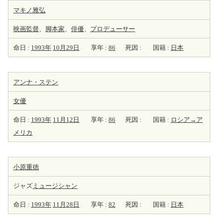
マキノ雅弘
映画監督
、
脚本家
、
俳優
、
プロデューサー
命日 :
1993年
10月29日
享年 :
86
死因 :
国籍 :
日本
アンナ・ステン
女優
命日 :
1993年
11月12日
享年 :
86
死因 :
国籍 :
ロシア→ア
メリカ
小原重徳
ジャズ
ミュージシャン
命日 :
1993年
11月28日
享年 :
82
死因 :
国籍 :
日本