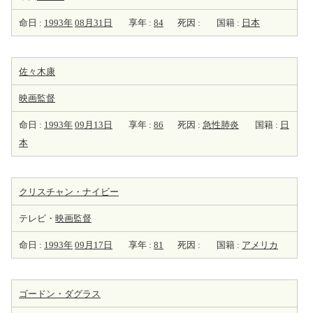
命日 :
1993年
08月31日
享年 :
84
死因 :
国籍 :
日本
佐々木康
映画監督
命日 :
1993年
09月13日
享年 :
86
死因 :
急性肺炎
国籍 :
日
本
クリスチャン・ナイビー
テレビ・
映画監督
命日 :
1993年
09月17日
享年 :
81
死因 :
国籍 :
アメリカ
ゴードン・ダグラス