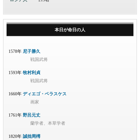
本日が命日の人
1578年
尼子勝久
戦国武将
1593年
牧村利貞
戦国武将
1660年
ディエゴ・ベラスケス
画家
1761年
野呂元丈
蘭学者、本草学者
1820年
誠拙周樗