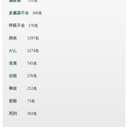
脳梗塞
151名
多臓器不全
160名
呼吸不全
170名
肺炎
1297名
がん
2274名
老衰
745名
自殺
276名
事故
212名
射殺
73名
死刑
103名