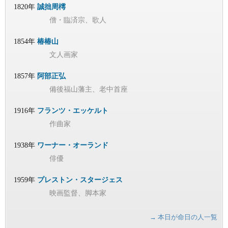
1820年
誠拙周樗
僧・臨済宗、歌人
1854年
椿椿山
文人画家
1857年
阿部正弘
備後福山藩主、老中首座
1916年
フランツ・エッケルト
作曲家
1938年
ワーナー・オーランド
俳優
1959年
プレストン・スタージェス
映画監督、脚本家
→ 本日が命日の人一覧