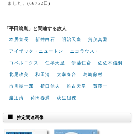
ました。(66752日)
「平田篤胤」と関連する故人
本居宣長
新井白石
明治天皇
賀茂真淵
アイザック・ニュートン
ニコラウス・
コペルニクス
仁孝天皇
伊藤仁斎
佐佐木信綱
北尾政美
和田清
太宰春台
島崎藤村
市川團十郎
折口信夫
推古天皇
斎藤一
渡辺清
荷田春満
荻生徂徠
推定関連画像