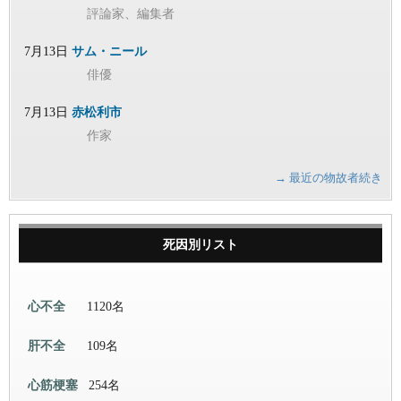
評論家、編集者
7月13日
サム・ニール
俳優
7月13日
赤松利市
作家
→ 最近の物故者続き
死因別リスト
心不全
1120名
肝不全
109名
心筋梗塞
254名