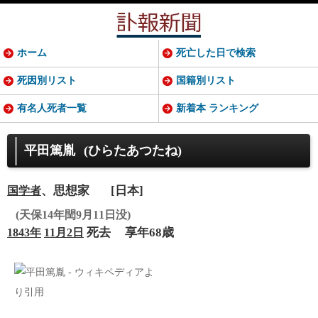
ホーム
死亡した日で検索
死因別リスト
国籍別リスト
有名人死者一覧
新着本 ランキング
平田篤胤
(ひらたあつたね)
、思想家
[日本]
国学者
(天保14年閏9月11日没)
死去
享年68歳
1843年
11月2日