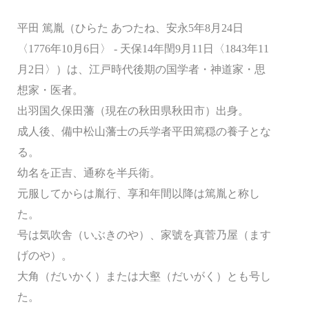
平田 篤胤（ひらた あつたね、安永5年8月24日
〈1776年10月6日〉 - 天保14年閏9月11日〈1843年11
月2日〉）は、江戸時代後期の国学者・神道家・思
想家・医者。
出羽国久保田藩（現在の秋田県秋田市）出身。
成人後、備中松山藩士の兵学者平田篤穏の養子とな
る。
幼名を正吉、通称を半兵衛。
元服してからは胤行、享和年間以降は篤胤と称し
た。
号は気吹舎（いぶきのや）、家號を真菅乃屋（ます
げのや）。
大角（だいかく）または大壑（だいがく）とも号し
た。