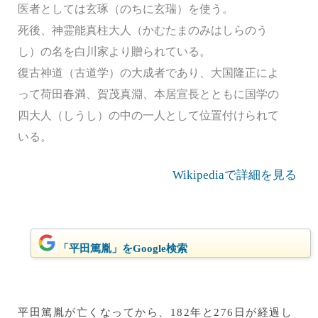
医者としては玄琢（のちに玄瑞）を使う。
死後、神霊能真柱大人（かむたまのみはしらのう
し）の名を白川家より贈られている。
復古神道（古道学）の大成者であり、大国隆正によ
って荷田春満、賀茂真淵、本居宣長とともに国学の
四大人（しうし）の中の一人として位置付けられて
いる。
Wikipediaで詳細を見る
「平田篤胤」をGoogle検索
平田篤胤が亡くなってから、182年と276日が経過し