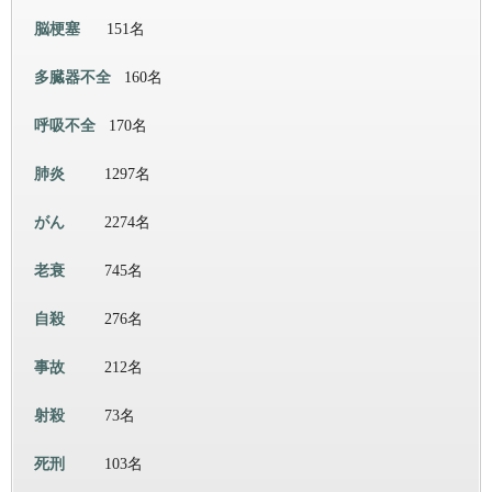
脳梗塞
151名
多臓器不全
160名
呼吸不全
170名
肺炎
1297名
がん
2274名
老衰
745名
自殺
276名
事故
212名
射殺
73名
死刑
103名