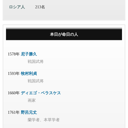
ロシア人
213名
本日が命日の人
1578年
尼子勝久
戦国武将
1593年
牧村利貞
戦国武将
1660年
ディエゴ・ベラスケス
画家
1761年
野呂元丈
蘭学者、本草学者