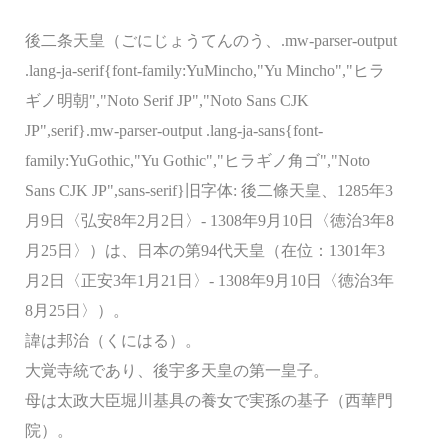
後二条天皇（ごにじょうてんのう、.mw-parser-output
.lang-ja-serif{font-family:YuMincho,"Yu Mincho","ヒラ
ギノ明朝","Noto Serif JP","Noto Sans CJK
JP",serif}.mw-parser-output .lang-ja-sans{font-
family:YuGothic,"Yu Gothic","ヒラギノ角ゴ","Noto
Sans CJK JP",sans-serif}旧字体: 後二條天皇、1285年3
月9日〈弘安8年2月2日〉- 1308年9月10日〈徳治3年8
月25日〉）は、日本の第94代天皇（在位：1301年3
月2日〈正安3年1月21日〉- 1308年9月10日〈徳治3年
8月25日〉）。
諱は邦治（くにはる）。
大覚寺統であり、後宇多天皇の第一皇子。
母は太政大臣堀川基具の養女で実孫の基子（西華門
院）。