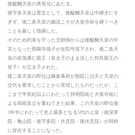
後醍醐天皇の異母兄にあたる。
後宇多天皇は置文として、後醍醐天皇は中継ぎにす
ぎず、後二条天皇の嫡流こそが大覚寺統を継ぐべき
ことを厳しく指摘した。
そのため約束を守った北朝側からは後醍醐天皇の中
宮となった西園寺禧子が女院号宣下され、後二条天
皇の皇孫康仁親王（皇太子のまま没した邦良親王の
皇子）が立太子された。
後二条天皇の即位は鎌倉幕府が朝廷に治天と天皇の
交代を要求したことから実現したものだったが、こ
こまで半世紀以上にわたって持明院統と大覚寺統に
よる両統迭立を重ねてきた結果、この天皇の即位後
3年半にわたって史上最多となる5代の上皇（後深草
院・亀山院・後宇多院・伏見院・後伏見院）が同時
に存在することになった。