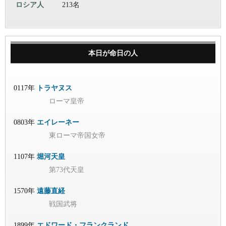
ロシア人
213名
本日が命日の人
0117年
トラヤヌス
ローマ皇帝
0803年
エイレーネー
東ローマ帝国女帝
1107年
堀河天皇
第73代天皇
1570年
遠藤直経
戦国武将
1899年
エドワード・フランクランド