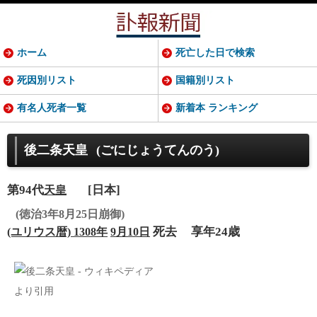
ホーム
死亡した日で検索
死因別リスト
国籍別リスト
有名人死者一覧
新着本 ランキング
後二条天皇
(ごにじょうてんのう)
第94代
[日本]
天皇
(徳治3年8月25日崩御)
死去
享年24歳
(ユリウス暦) 1308年
9月10日