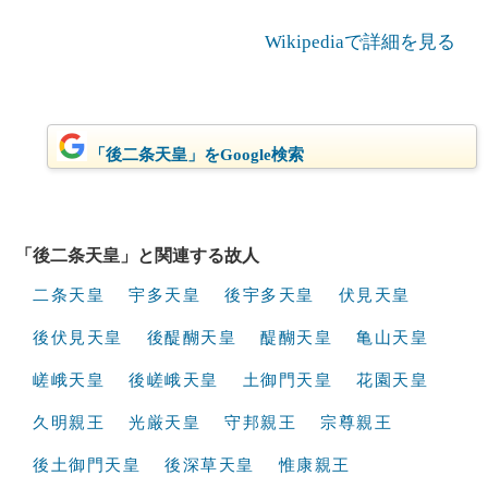
Wikipediaで詳細を見る
「後二条天皇」をGoogle検索
「後二条天皇」と関連する故人
二条天皇
宇多天皇
後宇多天皇
伏見天皇
後伏見天皇
後醍醐天皇
醍醐天皇
亀山天皇
嵯峨天皇
後嵯峨天皇
土御門天皇
花園天皇
久明親王
光厳天皇
守邦親王
宗尊親王
後土御門天皇
後深草天皇
惟康親王