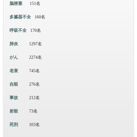
脳梗塞
151名
多臓器不全
160名
呼吸不全
170名
肺炎
1297名
がん
2274名
老衰
745名
自殺
276名
事故
212名
射殺
73名
死刑
103名