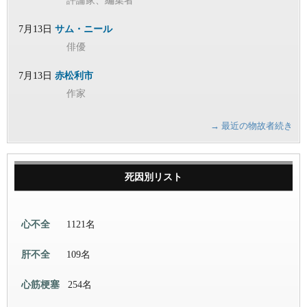
評論家、編集者
7月13日
サム・ニール
俳優
7月13日
赤松利市
作家
→ 最近の物故者続き
死因別リスト
心不全
1121名
肝不全
109名
心筋梗塞
254名