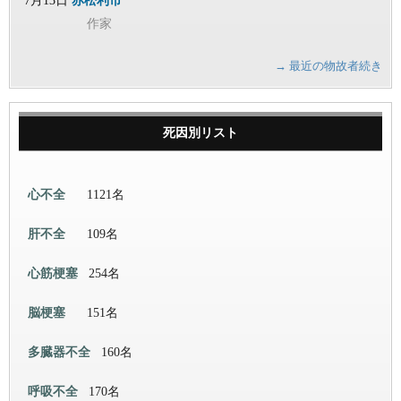
7月13日
赤松利市
作家
→ 最近の物故者続き
死因別リスト
心不全
1121名
肝不全
109名
心筋梗塞
254名
脳梗塞
151名
多臓器不全
160名
呼吸不全
170名