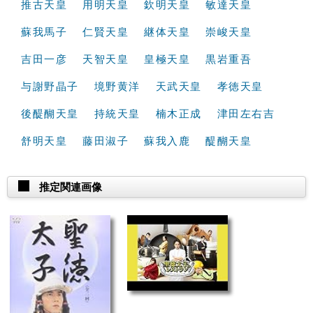
推古天皇
用明天皇
欽明天皇
敏達天皇
蘇我馬子
仁賢天皇
継体天皇
崇峻天皇
吉田一彦
天智天皇
皇極天皇
黒岩重吾
与謝野晶子
境野黄洋
天武天皇
孝徳天皇
後醍醐天皇
持統天皇
楠木正成
津田左右吉
舒明天皇
藤田淑子
蘇我入鹿
醍醐天皇
推定関連画像