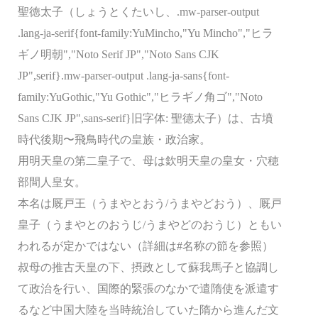
聖徳太子（しょうとくたいし、.mw-parser-output
.lang-ja-serif{font-family:YuMincho,"Yu Mincho","ヒラ
ギノ明朝","Noto Serif JP","Noto Sans CJK
JP",serif}.mw-parser-output .lang-ja-sans{font-
family:YuGothic,"Yu Gothic","ヒラギノ角ゴ","Noto
Sans CJK JP",sans-serif}旧字体: 聖󠄁德太子）は、古墳
時代後期〜飛鳥時代の皇族・政治家。
用明天皇の第二皇子で、母は欽明天皇の皇女・穴穂
部間人皇女。
本名は厩戸王（うまやとおう/うまやどおう）、厩戸
皇子（うまやとのおうじ/うまやどのおうじ）ともい
われるが定かではない（詳細は#名称の節を参照）
叔母の推古天皇の下、摂政として蘇我馬子と協調し
て政治を行い、国際的緊張のなかで遣隋使を派遣す
るなど中国大陸を当時統治していた隋から進んだ文