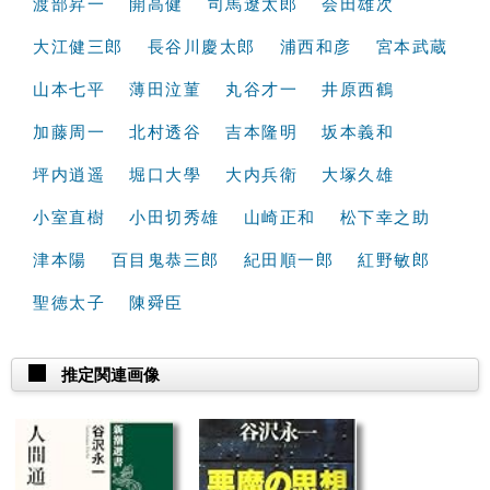
渡部昇一
開高健
司馬遼太郎
会田雄次
大江健三郎
長谷川慶太郎
浦西和彦
宮本武蔵
山本七平
薄田泣菫
丸谷才一
井原西鶴
加藤周一
北村透谷
吉本隆明
坂本義和
坪内逍遥
堀口大學
大内兵衛
大塚久雄
小室直樹
小田切秀雄
山崎正和
松下幸之助
津本陽
百目鬼恭三郎
紀田順一郎
紅野敏郎
聖徳太子
陳舜臣
推定関連画像