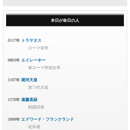
本日が命日の人
0117年
トラヤヌス
ローマ皇帝
0803年
エイレーネー
東ローマ帝国女帝
1107年
堀河天皇
第73代天皇
1570年
遠藤直経
戦国武将
1899年
エドワード・フランクランド
化学者