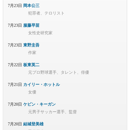
7月23日
岡本公三
犯罪者、テロリスト
7月23日
服藤早苗
女性史研究家
7月23日
東野圭吾
作家
7月22日
板東英二
元プロ野球選手、タレント、俳優
7月21日
カイリー・ホットル
女優
7月20日
ケビン・キーガン
元男子サッカー選手、監督
7月20日
結城登美雄