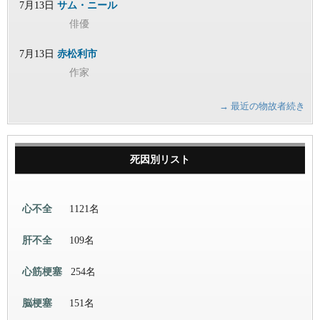
7月13日
サム・ニール
俳優
7月13日
赤松利市
作家
→ 最近の物故者続き
死因別リスト
心不全
1121名
肝不全
109名
心筋梗塞
254名
脳梗塞
151名