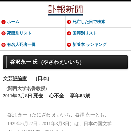
ホーム
死亡した日で検索
死因別リスト
国籍別リスト
有名人死者一覧
新着本 ランキング
谷沢永一 氏
(やざわえいいち)
文芸
[日本]
評論家
(関西大学名誉教授)
死去
心不全
享年83歳
2011年
3月8日
谷沢 永一（たにざわ えいいち、谷澤 永一とも、
1929年6月27日 - 2011年3月8日）は、日本の国文学