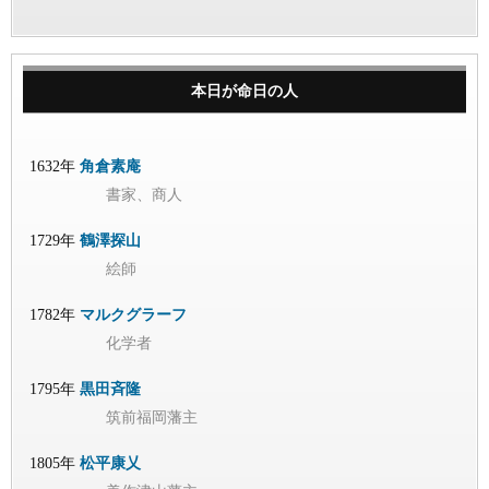
本日が命日の人
1632年
角倉素庵
書家、商人
1729年
鶴澤探山
絵師
1782年
マルクグラーフ
化学者
1795年
黒田斉隆
筑前福岡藩主
1805年
松平康乂