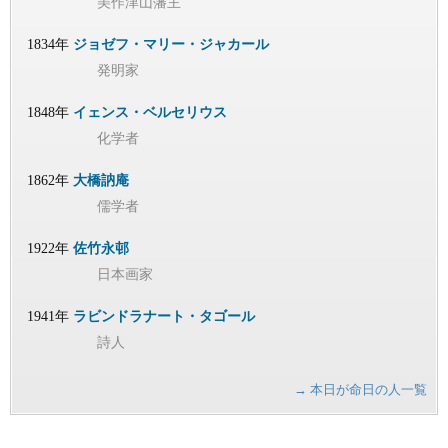
美作津山藩主
1834年
ジョゼフ・マリー・ジャカール
発明家
1848年
イェンス・ベルセリウス
化学者
1862年
大橋訥庵
儒学者
1922年
佐竹永邨
日本画家
1941年
ラビンドラナート・タゴール
詩人
→ 本日が命日の人一覧