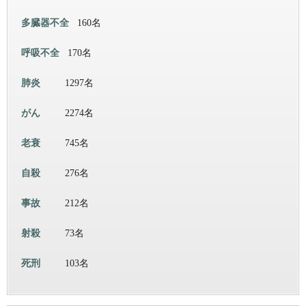
多臓器不全
160名
呼吸不全
170名
肺炎
1297名
がん
2274名
老衰
745名
自殺
276名
事故
212名
射殺
73名
死刑
103名