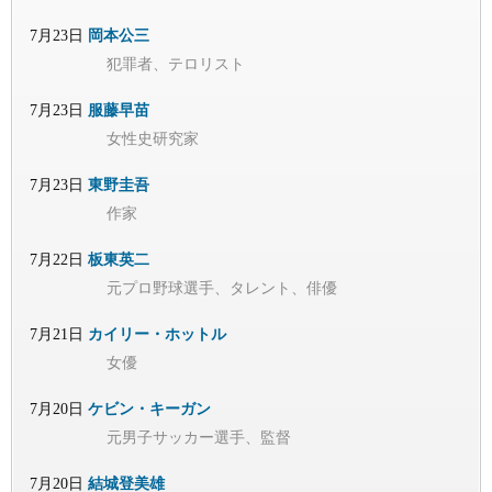
7月23日
岡本公三
犯罪者、テロリスト
7月23日
服藤早苗
女性史研究家
7月23日
東野圭吾
作家
7月22日
板東英二
元プロ野球選手、タレント、俳優
7月21日
カイリー・ホットル
女優
7月20日
ケビン・キーガン
元男子サッカー選手、監督
7月20日
結城登美雄