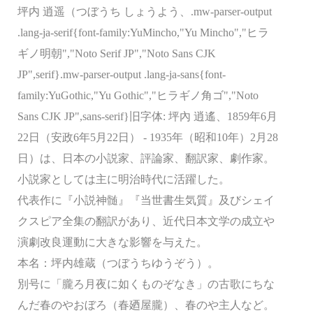
坪内 逍遥（つぼうち しょうよう、.mw-parser-output
.lang-ja-serif{font-family:YuMincho,"Yu Mincho","ヒラ
ギノ明朝","Noto Serif JP","Noto Sans CJK
JP",serif}.mw-parser-output .lang-ja-sans{font-
family:YuGothic,"Yu Gothic","ヒラギノ角ゴ","Noto
Sans CJK JP",sans-serif}旧字体: 坪󠄁內 逍遙、1859年6月
22日（安政6年5月22日） - 1935年（昭和10年）2月28
日）は、日本の小説家、評論家、翻訳家、劇作家。
小説家としては主に明治時代に活躍した。
代表作に『小説神髄』『当世書生気質』及びシェイ
クスピア全集の翻訳があり、近代日本文学の成立や
演劇改良運動に大きな影響を与えた。
本名：坪内雄蔵（つぼうちゆうぞう）。
別号に「朧ろ月夜に如くものぞなき」の古歌にちな
んだ春のやおぼろ（春廼屋朧）、春のや主人など。