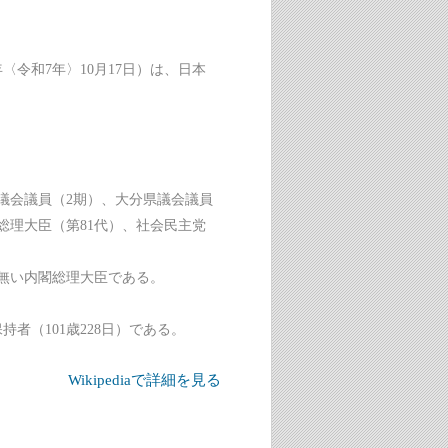
5年〈令和7年〉10月17日）は、日本
議会議員（2期）、大分県議会議員
総理大臣（第81代）、社会民主党
が無い内閣総理大臣である。
者（101歳228日）である。
Wikipediaで詳細を見る