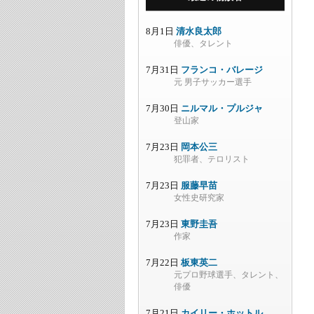
8月1日
清水良太郎
俳優、タレント
7月31日
フランコ・バレージ
元 男子サッカー選手
7月30日
ニルマル・プルジャ
登山家
7月23日
岡本公三
犯罪者、テロリスト
7月23日
服藤早苗
女性史研究家
7月23日
東野圭吾
作家
7月22日
板東英二
元プロ野球選手、タレント、
俳優
7月21日
カイリー・ホットル