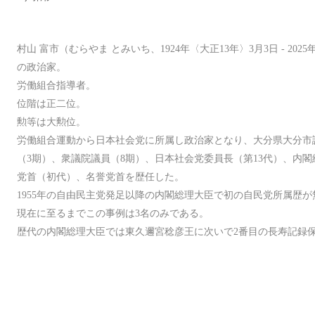
村山 富市（むらやま とみいち、1924年〈大正13年〉3月3日 - 202
の政治家。
労働組合指導者。
位階は正二位。
勲等は大勲位。
労働組合運動から日本社会党に所属し政治家となり、大分県大分市
（3期）、衆議院議員（8期）、日本社会党委員長（第13代）、内閣
党首（初代）、名誉党首を歴任した。
1955年の自由民主党発足以降の内閣総理大臣で初の自民党所属歴
現在に至るまでこの事例は3名のみである。
歴代の内閣総理大臣では東久邇宮稔彦王に次いで2番目の長寿記録保持