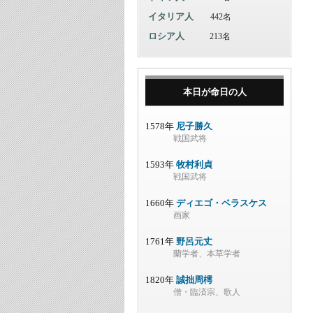
イタリア人
442名
ロシア人
213名
本日が命日の人
1578年
尼子勝久
戦国武将
1593年
牧村利貞
戦国武将
1660年
ディエゴ・ベラスケス
画家
1761年
野呂元丈
蘭学者、本草学者
1820年
誠拙周樗
僧・臨済宗、歌人