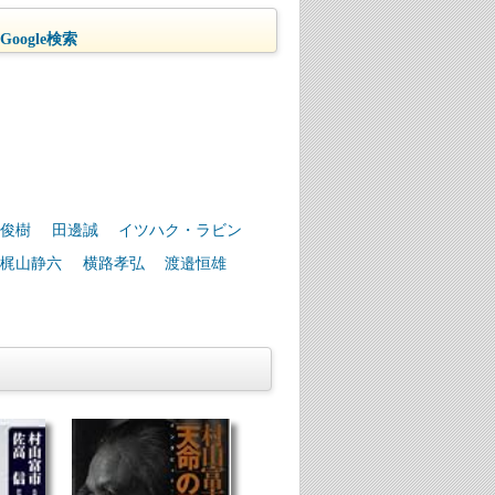
oogle検索
俊樹
田邊誠
イツハク・ラビン
梶山静六
横路孝弘
渡邉恒雄