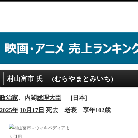
村山富市 氏
(むらやまとみいち)
政治家
、内閣
総理大臣
[日本]
2025年
10月17日
死去
老衰
享年102歳