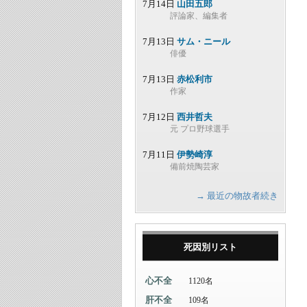
7月14日
山田五郎
評論家、編集者
7月13日
サム・ニール
俳優
7月13日
赤松利市
作家
7月12日
西井哲夫
元 プロ野球選手
7月11日
伊勢崎淳
備前焼陶芸家
→ 最近の物故者続き
死因別リスト
心不全
1120名
肝不全
109名