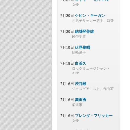
女優
7月20日
ケビン・キーガン
元男子サッカー選手、監督
7月20日
結城登美雄
民俗学者
7月19日
伏見俊昭
競輪選手
7月18日
白浜久
ロックミュージシャン・
ARB
7月16日
渋谷毅
ジャズピアニスト、作曲家
7月16日
園田勇
柔道家
7月16日
ブレンダ・フリッカー
女優