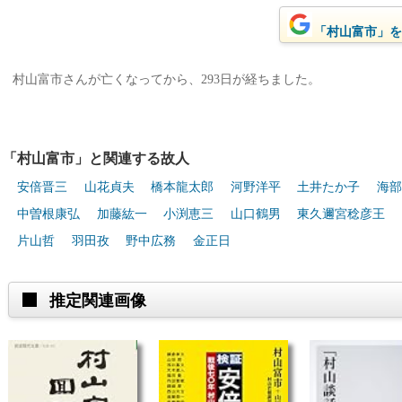
「村山富市」をG
村山富市さんが亡くなってから、293日が経ちました。
「村山富市」と関連する故人
安倍晋三
山花貞夫
橋本龍太郎
河野洋平
土井たか子
海部
中曽根康弘
加藤紘一
小渕恵三
山口鶴男
東久邇宮稔彦王
片山哲
羽田孜
野中広務
金正日
推定関連画像