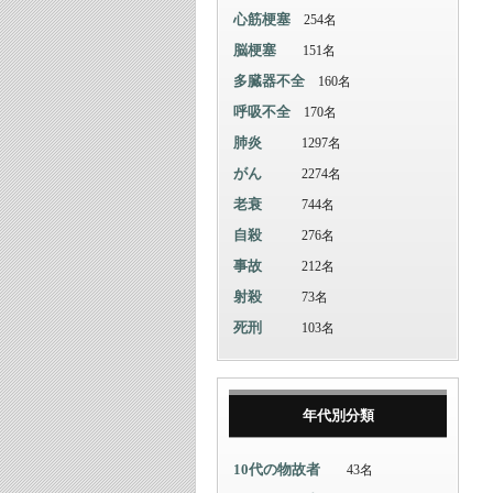
心筋梗塞
254名
脳梗塞
151名
多臓器不全
160名
呼吸不全
170名
肺炎
1297名
がん
2274名
老衰
744名
自殺
276名
事故
212名
射殺
73名
死刑
103名
年代別分類
10代の物故者
43名