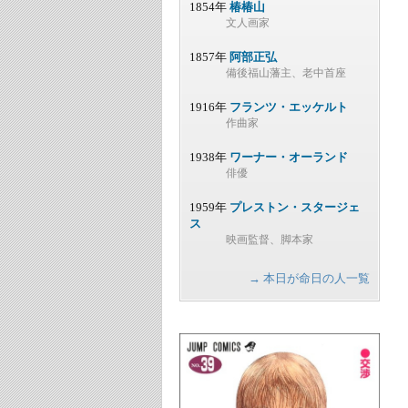
1854年
椿椿山
文人画家
1857年
阿部正弘
備後福山藩主、老中首座
1916年
フランツ・エッケルト
作曲家
1938年
ワーナー・オーランド
俳優
1959年
プレストン・スタージェ
ス
映画監督、脚本家
→ 本日が命日の人一覧