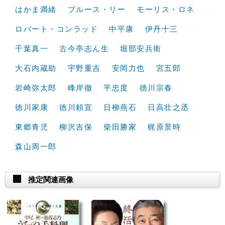
はかま満緒
ブルース・リー
モーリス・ロネ
ロバート・コンラッド
中平康
伊丹十三
千葉真一
古今亭志ん生
堀部安兵衛
大石内蔵助
宇野重吉
安岡力也
宮五郎
岩崎弥太郎
峰岸徹
平忠度
徳川宗春
徳川家康
徳川頼宣
日柳燕石
日高壮之丞
東郷青児
柳沢吉保
柴田勝家
梶原景時
森山周一郎
推定関連画像