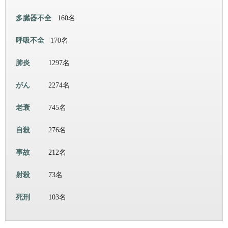
多臓器不全
160名
呼吸不全
170名
肺炎
1297名
がん
2274名
老衰
745名
自殺
276名
事故
212名
射殺
73名
死刑
103名