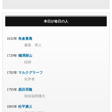
本日が命日の人
1632年
角倉素庵
書家、商人
1729年
鶴澤探山
絵師
1782年
マルクグラーフ
化学者
1795年
黒田斉隆
筑前福岡藩主
1805年
松平康乂