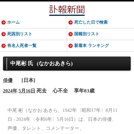
ホーム
死亡した日で検索
死因別リスト
国籍別リスト
有名人死者一覧
新着本 ランキング
中尾彬 氏
(なかおあきら)
[日本]
俳優
死去
心不全
享年83歳
2024年
5月16日
中尾 彬（なかお あきら、1942年〈昭和17年〉8月11
日 - 2024年〈令和6年〉5月16日）は、日本の俳優、
声優、タレント、コメンテーター。