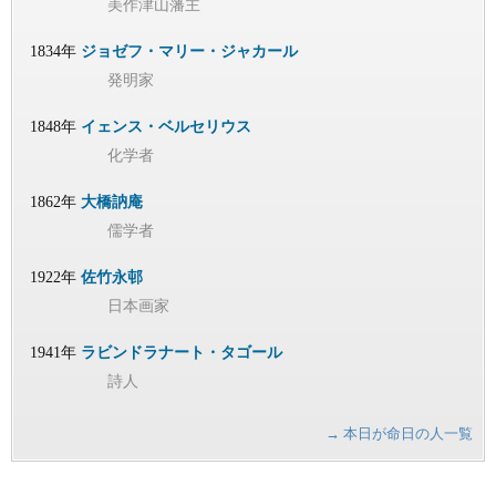
美作津山藩主
1834年
ジョゼフ・マリー・ジャカール
発明家
1848年
イェンス・ベルセリウス
化学者
1862年
大橋訥庵
儒学者
1922年
佐竹永邨
日本画家
1941年
ラビンドラナート・タゴール
詩人
→ 本日が命日の人一覧