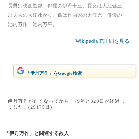
長男は映画監督・俳優の伊丹十三、長女は大江健三
郎夫人の大江ゆかり、孫は作曲家の大江光、俳優の
池内万作、池内万平。
Wikipediaで詳細を見る
「伊丹万作」をGoogle検索
伊丹万作が亡くなってから、79年と320日が経過し
ました。(29175日)
「伊丹万作」と関連する故人