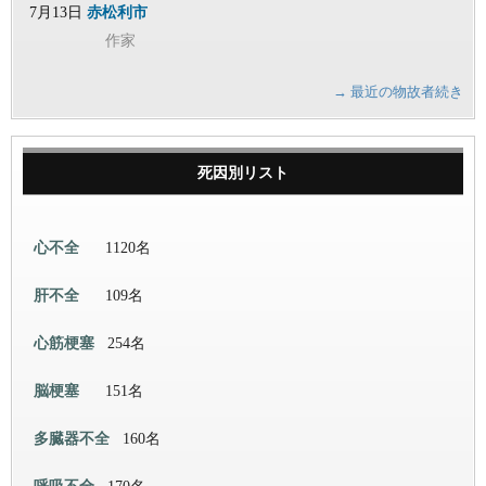
7月13日
赤松利市
作家
→ 最近の物故者続き
死因別リスト
心不全
1120名
肝不全
109名
心筋梗塞
254名
脳梗塞
151名
多臓器不全
160名