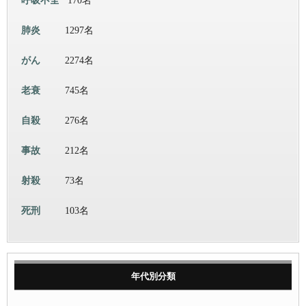
呼吸不全
170名
肺炎
1297名
がん
2274名
老衰
745名
自殺
276名
事故
212名
射殺
73名
死刑
103名
年代別分類