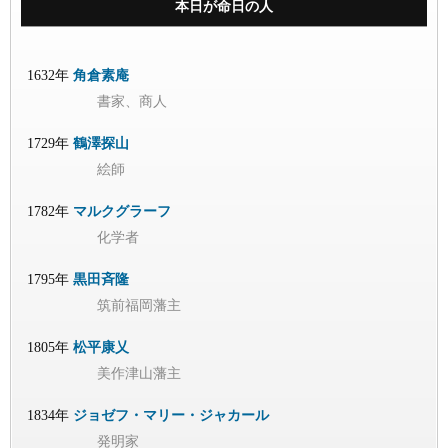
本日が命日の人
1632年
角倉素庵
書家、商人
1729年
鶴澤探山
絵師
1782年
マルクグラーフ
化学者
1795年
黒田斉隆
筑前福岡藩主
1805年
松平康乂
美作津山藩主
1834年
ジョゼフ・マリー・ジャカール
発明家