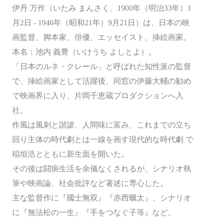
伊丹 万作（いたみ まんさく、1900年（明治33年）1
月2日 - 1946年（昭和21年）9月21日）は、日本の映
画監督、脚本家、俳優、エッセイスト、挿絵画家。
本名：池内 義豊（いけうち よしとよ）。
「日本のルネ・クレール」と呼ばれた知性派の監督
で、挿絵画家として活躍後、同窓の伊藤大輔の勧め
で映画界に入り、片岡千恵蔵プロダクションへ入
社。
作風は風刺と諧謔、人間味に富み、これまでの立ち
回り主体の時代劇とは一線を画す現代的な時代劇 で
稲垣浩とともに新生面を開いた。
その後は闘病生活を余儀なくされるが、シナリオ執
筆や映画論、社会批評など著述に専心した。
主な監督作に『國士無双』『赤西蠣太』、シナリオ
に『無法松の一生』『手をつなぐ子等』など。