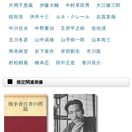
片岡千恵蔵
伊藤大輔
中村草田男
大江健三郎
稲垣浩
伊丹十三
ルネ・クレール
志賀直哉
中川信夫
中野重治
五所平之助
佐伯清
北川冬彦
山中貞雄
山手樹一郎
山本有三
岡本綺堂
岩下俊作
岸田劉生
市川崑
村松梢風
橋本忍
田中正造
香川良介
推定関連画像