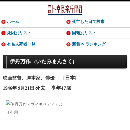
ホーム
死亡した日で検索
死因別リスト
国籍別リスト
有名人死者一覧
新着本 ランキング
伊丹万作
(いたみまんさく)
、
、
[日本]
映画監督
脚本家
俳優
死去
享年47歳
1946年
9月21日