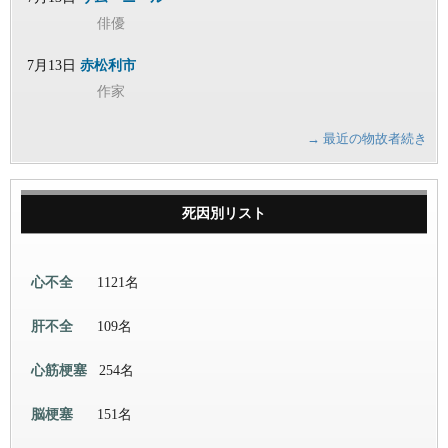
俳優
7月13日
赤松利市
作家
→ 最近の物故者続き
死因別リスト
心不全
1121名
肝不全
109名
心筋梗塞
254名
脳梗塞
151名