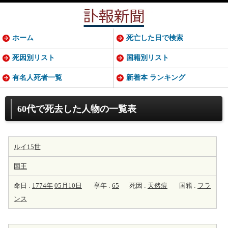
ホーム
死亡した日で検索
死因別リスト
国籍別リスト
有名人死者一覧
新着本 ランキング
60代で死去した人物の一覧表
ルイ15世
国王
命日 :
1774年
05月10日
享年 :
65
死因 :
天然痘
国籍 :
フラ
ンス