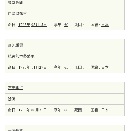
藤堂高朗
伊勢津
藩主
命日 :
1785年
05月15日
享年 :
69
死因 :
国籍 :
日本
細川重賢
肥後熊本藩
藩主
命日 :
1785年
11月27日
享年 :
65
死因 :
国籍 :
日本
石田幽汀
絵師
命日 :
1786年
06月21日
享年 :
66
死因 :
国籍 :
日本
一宮長常