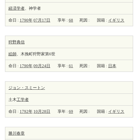
経済学者
、神学者
命日 :
1790年
07月17日
享年 :
68
死因 :
国籍 :
イギリス
狩野典信
絵師
、木挽町狩野家第6世
命日 :
1790年
09月24日
享年 :
61
死因 :
国籍 :
日本
ジョン・スミートン
土木
工学者
命日 :
1792年
10月28日
享年 :
69
死因 :
国籍 :
イギリス
勝川春章