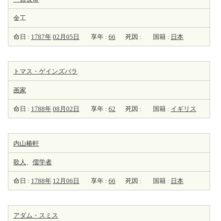
金工
命日 :
1787年
02月05日
享年 :
66
死因 :
国籍 :
日本
トマス・ゲインズバラ
画家
命日 :
1788年
08月02日
享年 :
62
死因 :
国籍 :
イギリス
内山椿軒
歌人
、
儒学者
命日 :
1788年
12月06日
享年 :
66
死因 :
国籍 :
日本
アダム・スミス