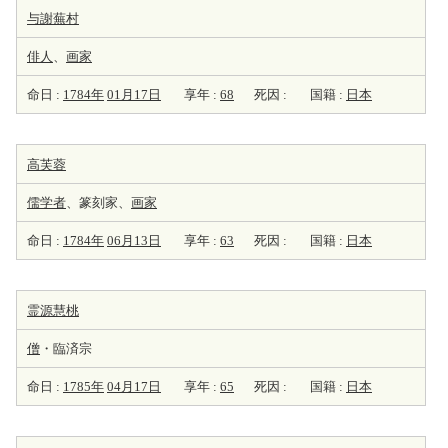
与謝蕪村
俳人
、
画家
命日 :
1784年
01月17日
享年 :
68
死因 :
国籍 :
日本
高芙蓉
儒学者
、篆刻家、
画家
命日 :
1784年
06月13日
享年 :
63
死因 :
国籍 :
日本
霊源慧桃
僧
・臨済宗
命日 :
1785年
04月17日
享年 :
65
死因 :
国籍 :
日本