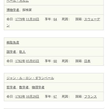
ペール・カルム
博物学者
、探検家
命日 :
1779年
11月16日
享年 :
64
死因 :
国籍 :
スウェーデ
ン
楫取魚彦
国学者
、
歌人
命日 :
1782年
05月05日
享年 :
60
死因 :
国籍 :
日本
ジャン・ル・ロン・ダランベール
哲学者
、
数学者
、
物理学者
命日 :
1783年
10月29日
享年 :
67
死因 :
国籍 :
フランス