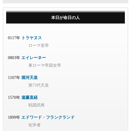
本日が命日の人
0117年
トラヤヌス
ローマ皇帝
0803年
エイレーネー
東ローマ帝国女帝
1107年
堀河天皇
第73代天皇
1570年
遠藤直経
戦国武将
1899年
エドワード・フランクランド
化学者