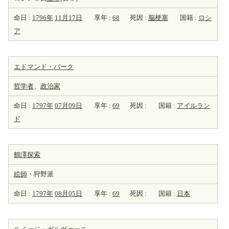
命日 :
1796年
11月17日
享年 :
68
死因 :
脳梗塞
国籍 :
ロシ
ア
エドマンド・バーク
哲学者
、
政治家
命日 :
1797年
07月09日
享年 :
69
死因 :
国籍 :
アイルラン
ド
鶴澤探索
絵師
・狩野派
命日 :
1797年
08月05日
享年 :
69
死因 :
国籍 :
日本