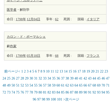
ルイージ・ガルヴァーニ
医学者
・解剖学
命日 :
1798年
12月04日
享年 :
62
死因 :
国籍 :
イタリア
カロン・ド・ボーマルシェ
劇
作家
命日 :
1799年
05月18日
享年 :
68
死因 :
国籍 :
フランス
前ページ<
1
2
3
4
5
6
7
8
9
10
11
12
13
14
15
16
17
18
19
20
21
22
23
24
25
26
27
28
29
30
31
32
33
34
35
36
37
38
39
40
41
42
43
44
45
46
47
48
49
50
51
52
53
54
55
56
57
58
59
60
61
62
63
64
65
66
67
68
69
70
71
72
73
74
75
76
77
78
79
80
81
82
83
84
85
86
87
88
89
90
91
92
93
94
95
96
97
98
99
100
101
>次ページ