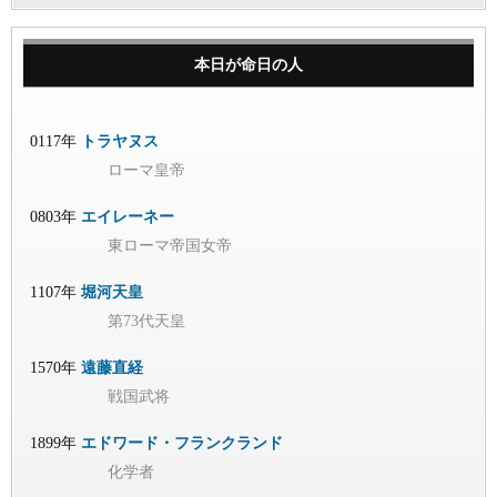
本日が命日の人
0117年
トラヤヌス
ローマ皇帝
0803年
エイレーネー
東ローマ帝国女帝
1107年
堀河天皇
第73代天皇
1570年
遠藤直経
戦国武将
1899年
エドワード・フランクランド
化学者