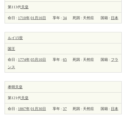
第113代
天皇
命日 :
1710年
01月16日
享年 :
34
死因 : 天然痘
国籍 :
日本
ルイ15世
国王
命日 :
1774年
05月10日
享年 :
65
死因 : 天然痘
国籍 :
フラ
ンス
孝明天皇
第121代
天皇
命日 :
1867年
01月30日
享年 :
37
死因 : 天然痘
国籍 :
日本