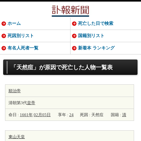
ホーム
死亡した日で検索
死因別リスト
国籍別リスト
有名人死者一覧
新着本 ランキング
「天然痘」が原因で死亡した人物一覧表
順治帝
清朝第3代
皇帝
命日 :
1661年
02月05日
享年 :
24
死因 : 天然痘
国籍 :
清
東山天皇