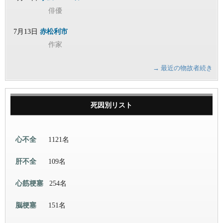
俳優
7月13日
赤松利市
作家
→ 最近の物故者続き
死因別リスト
心不全
1121名
肝不全
109名
心筋梗塞
254名
脳梗塞
151名