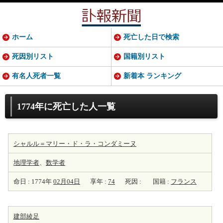
ホーム
死亡した日で検索
死因別リスト
国籍別リスト
有名人死者一覧
新着本 ランキング
1774年に死亡した人一覧
シャルル＝マリー・ド・ラ・コンダミーヌ
地理学者
、
数学者
命日 : 1774年
02月04日
享年 :
74
死因 :
国籍 :
フランス
建部綾足