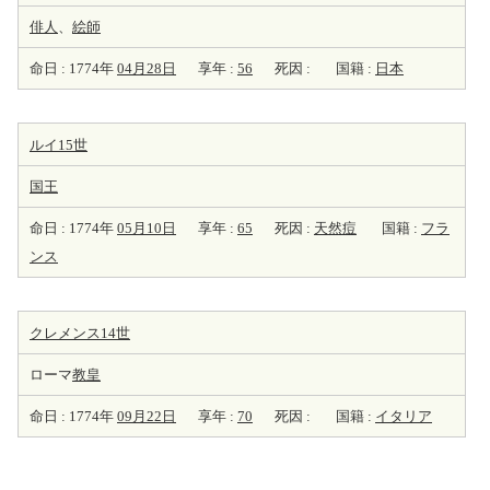
俳人
、
絵師
命日 : 1774年
04月28日
享年 :
56
死因 :
国籍 :
日本
ルイ15世
国王
命日 : 1774年
05月10日
享年 :
65
死因 :
天然痘
国籍 :
フラ
ンス
クレメンス14世
ローマ
教皇
命日 : 1774年
09月22日
享年 :
70
死因 :
国籍 :
イタリア