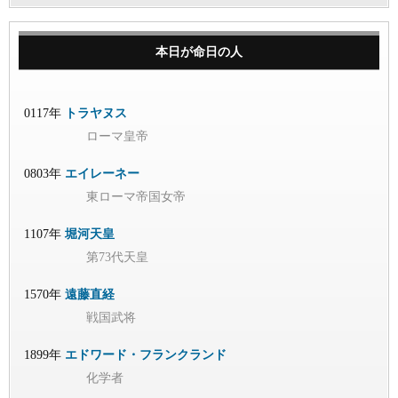
本日が命日の人
0117年
トラヤヌス
ローマ皇帝
0803年
エイレーネー
東ローマ帝国女帝
1107年
堀河天皇
第73代天皇
1570年
遠藤直経
戦国武将
1899年
エドワード・フランクランド
化学者