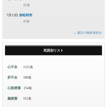
俳優
7月13日
赤松利市
作家
→ 最近の物故者続き
死因別リスト
心不全
1121名
肝不全
109名
心筋梗塞
254名
脳梗塞
151名