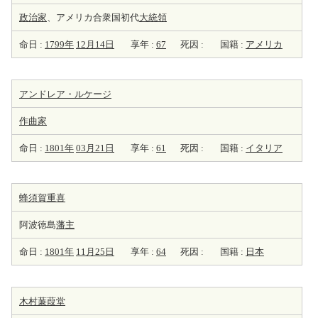
政治家
、アメリカ合衆国初代
大統領
命日 :
1799年
12月14日
享年 :
67
死因 :
国籍 :
アメリカ
アンドレア・ルケージ
作曲家
命日 :
1801年
03月21日
享年 :
61
死因 :
国籍 :
イタリア
蜂須賀重喜
阿波徳島
藩主
命日 :
1801年
11月25日
享年 :
64
死因 :
国籍 :
日本
木村蒹葭堂