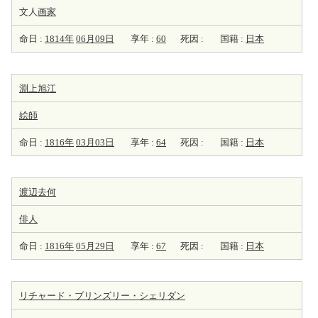
文人
画家
命日 :
1814年
06月09日
享年 :
60
死因 :
国籍 :
日本
淵上旭江
絵師
命日 :
1816年
03月03日
享年 :
64
死因 :
国籍 :
日本
渡辺去何
俳人
命日 :
1816年
05月29日
享年 :
67
死因 :
国籍 :
日本
リチャード・ブリンズリー・シェリダン