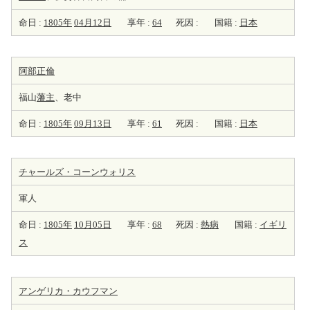
命日 :
1805年
04月12日
享年 :
64
死因 :
国籍 :
日本
阿部正倫
福山
藩主
、老中
命日 :
1805年
09月13日
享年 :
61
死因 :
国籍 :
日本
チャールズ・コーンウォリス
軍人
命日 :
1805年
10月05日
享年 :
68
死因 :
熱病
国籍 :
イギリ
ス
アンゲリカ・カウフマン