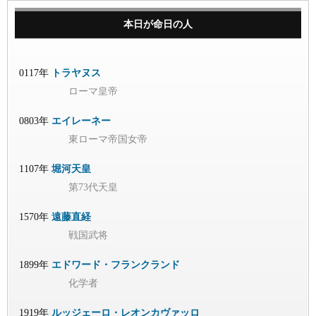
本日が命日の人
0117年
トラヤヌス
ローマ皇帝
0803年
エイレーネー
東ローマ帝国女帝
1107年
堀河天皇
第73代天皇
1570年
遠藤直経
戦国武将
1899年
エドワード・フランクランド
化学者
1919年
ルッジェーロ・レオンカヴァッロ