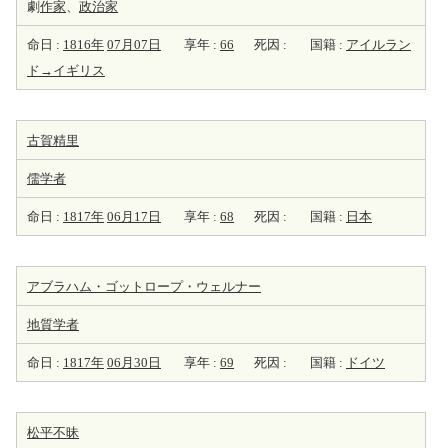
劇
作家
、
政治家
命日 :
1816年
07月07日
享年 :
66
死因 :
国籍 :
アイルラン
ド→イギリス
古賀精里
儒学者
命日 :
1817年
06月17日
享年 :
68
死因 :
国籍 :
日本
アブラハム・ゴットロープ・ウェルナー
地質学者
命日 :
1817年
06月30日
享年 :
69
死因 :
国籍 :
ドイツ
松平不昧