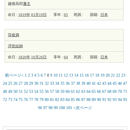
越後高田
藩主
命日 :
1819年
03月19日
享年 :
65
死因 :
国籍 :
日本
窪俊満
浮世
絵師
命日 :
1820年
10月26日
享年 :
64
死因 :
国籍 :
日本
前ページ<
1
2
3
4
5
6
7
8
9
10
11
12
13
14
15
16
17
18
19
20
21
22
23
24
25
26
27
28
29
30
31
32
33
34
35
36
37
38
39
40
41
42
43
44
45
46
47
48
49
50
51
52
53
54
55
56
57
58
59
60
61
62
63
64
65
66
67
68
69
70
71
72
73
74
75
76
77
78
79
80
81
82
83
84
85
86
87
88
89
90
91
92
93
94
95
96
97
98
99
100
101
>次ページ