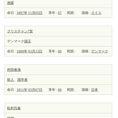
画家
命日 :
1807年
11月05日
享年 :
67
死因 :
国籍 :
スイス
クリスチャン7世
デンマーク
国王
命日 :
1808年
03月13日
享年 :
60
死因 :
国籍 :
デンマーク
村田春海
歌人
、
国学者
命日 :
1811年
03月07日
享年 :
66
死因 :
国籍 :
日本
松村呉春