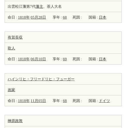
出雲松江藩第7代
藩主
、茶人大名
命日 :
1818年
05月28日
享年 :
68
死因 :
国籍 :
日本
有賀長収
歌人
命日 :
1818年
06月10日
享年 :
69
死因 :
国籍 :
日本
ハインリヒ・フリードリヒ・フューガー
画家
命日 :
1818年
11月05日
享年 :
68
死因 :
国籍 :
ドイツ
榊原政敦