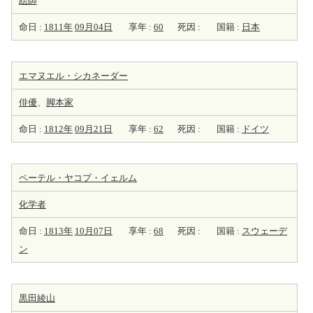
絵師
命日 :
1811年
09月04日
享年 :
60
死因 :
国籍 :
日本
エマヌエル・シカネーダー
俳優
、
脚本家
命日 :
1812年
09月21日
享年 :
62
死因 :
国籍 :
ドイツ
ペーテル・ヤコプ・イェルム
化学者
命日 :
1813年
10月07日
享年 :
68
死因 :
国籍 :
スウェーデ
ン
黒田綾山