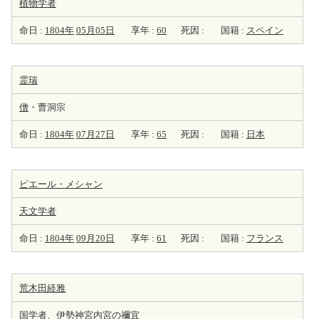
植物学者
命日 :
1804年
05月05日
享年 :
60
死因 :
国籍 :
スペイン
霊瑞
僧
・曹洞宗
命日 :
1804年
07月27日
享年 :
65
死因 :
国籍 :
日本
ピエール・メシャン
天
文学者
命日 :
1804年
09月20日
享年 :
61
死因 :
国籍 :
フランス
荒木田経雅
国学者
、伊勢神宮内宮の禰宜