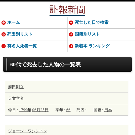
ホーム
死亡した日で検索
死因別リスト
国籍別リスト
有名人死者一覧
新着本 ランキング
60代で死去した人物の一覧表
麻田剛立
天
文学者
命日 :
1799年
06月25日
享年 :
66
死因 :
国籍 :
日本
ジョージ・ワシントン