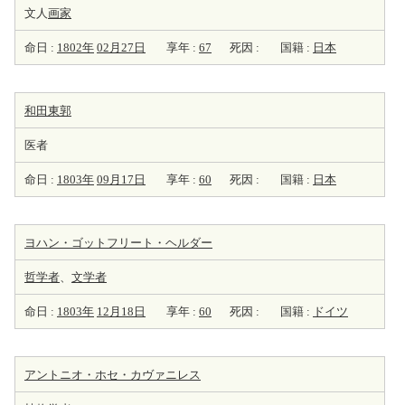
文人
画家
命日 :
1802年
02月27日
享年 :
67
死因 :
国籍 :
日本
和田東郭
医者
命日 :
1803年
09月17日
享年 :
60
死因 :
国籍 :
日本
ヨハン・ゴットフリート・ヘルダー
哲学者
、
文学者
命日 :
1803年
12月18日
享年 :
60
死因 :
国籍 :
ドイツ
アントニオ・ホセ・カヴァニレス